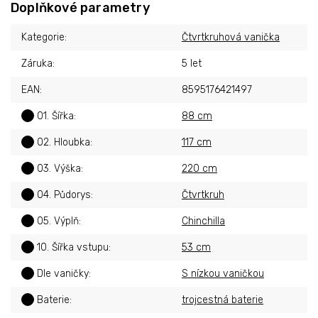
Doplňkové parametry
Kategorie
:
Čtvrtkruhová vanička
Záruka
:
5 let
EAN
:
8595176421497
?
01. Šířka
:
88 cm
?
02. Hloubka
:
117 cm
?
03. Výška
:
220 cm
?
04. Půdorys
:
Čtvrtkruh
?
05. Výplň
:
Chinchilla
?
10. Šířka vstupu
:
53 cm
?
Dle vaničky
:
S nízkou vaničkou
?
Baterie
:
trojcestná baterie