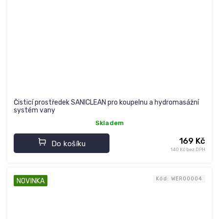
Čisticí prostředek SANICLEAN pro koupelnu a hydromasážní
systém vany
Skladem
169 Kč
Do košíku
140 Kč bez DPH
Kód:
WER00004
NOVINKA