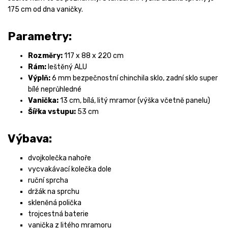
175 cm od dna vaničky.
Parametry:
Rozměry:
117 x 88 x 220 cm
Rám:
leštěný ALU
Výplň:
6 mm bezpečnostní chinchila sklo, zadní sklo super
bílé neprůhledné
Vanička:
13 cm, bílá, litý mramor (výška včetně panelu)
Šířka vstupu:
53 cm
Výbava:
dvojkolečka nahoře
vycvakávací kolečka dole
ruční sprcha
držák na sprchu
skleněná polička
trojcestná baterie
vanička z litého mramoru