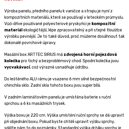
Výroba panelu, předního panelu k vaničce a stropu je nyní z
kompozitních materiálů, které se používají v leteckém průmyslu.
Vůči dříve používané polyesterové pryskyřici je
kompozitní
materiál
ekologičtější, lépe zpracovatelný a při stejné tloušťce
výrobku pevnější. Je to také důvod, proč můžeme dosáhnout tak
dokonalé povrchové úpravy.
Masážní box ARTTEC SIRIUS má
zdvojená horní pojezdová
kolečka
pro tichý a bezproblémový chod. Spodní kolečka jsou
vycvakávací
, což výrazně usnadňuje údržbu.
Do leštěného ALU rámu je vsazeno 6 mm silné bezpečnostní
chinchila sklo. Zadní skla tohoto boxu jsou super bílá.
V zadním laminátovém panelu je umístěna baterie s ruční
sprchou a 6 ks masážních trysek.
Výška boxu je 220 cm. Výška umístění ruční sprchy se dá upravit
při objednání boxu. Pokud byste chtěli upravit výšku sprchy,
sdělte nám to do poznámky. Standardní výška držáku sprchy je