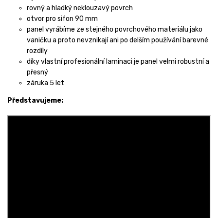
rovný a hladký neklouzavý povrch
otvor pro sifon 90 mm
panel vyrábíme ze stejného povrchového materiálu jako
vaničku a proto nevznikají ani po delším používání barevné
rozdíly
díky vlastní profesionální laminaci je panel velmi robustní a
přesný
záruka 5 let
Představujeme: