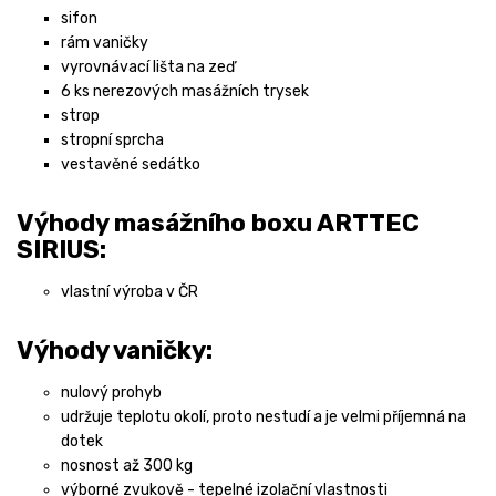
sifon
rám vaničky
vyrovnávací lišta na zeď
6 ks nerezových masážních trysek
strop
stropní sprcha
vestavěné sedátko
Výhody masážního boxu ARTTEC
SIRIUS:
vlastní výroba v ČR
Výhody vaničky:
nulový prohyb
udržuje teplotu okolí, proto nestudí a je velmi příjemná na
dotek
nosnost až 300 kg
výborné zvukově - tepelné izolační vlastnosti