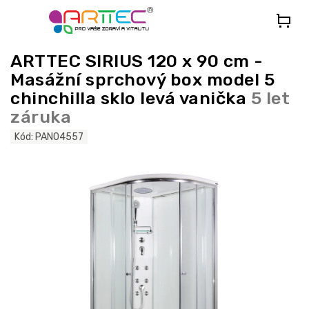
Přejít
na
obsah
ARTTEC SIRIUS 120 x 90 cm -
Masážní sprchový box model 5
chinchilla sklo levá vanička
5 let
záruka
Kód:
PAN04557