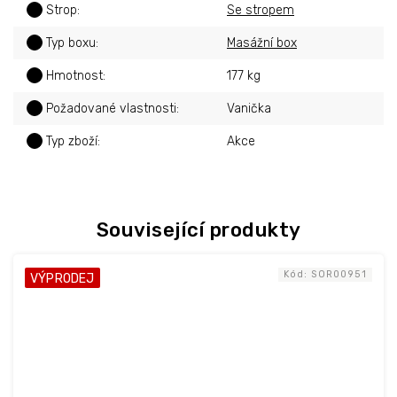
?
Strop
:
Se stropem
?
Typ boxu
:
Masážní box
?
Hmotnost
:
177 kg
?
Požadované vlastnosti
:
Vanička
?
Typ zboží
:
Akce
Související produkty
Kód:
SOR00951
VÝPRODEJ