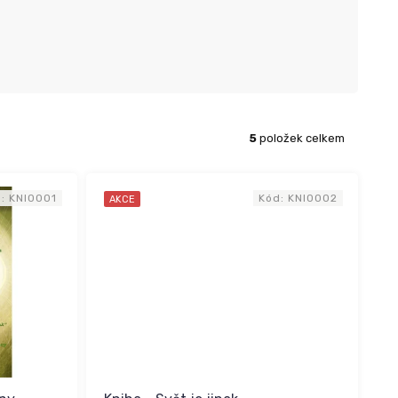
5
položek celkem
d:
KNI0001
Kód:
KNI0002
AKCE