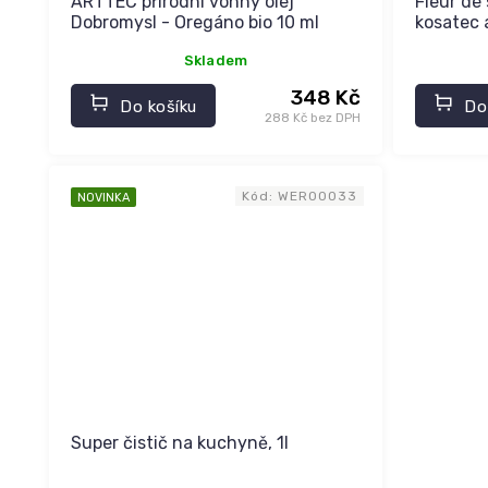
ARTTEC přírodní vonný olej
Fleur de
ů
Dobromysl - Oregáno bio 10 ml
kosatec 
Skladem
348 Kč
Do košíku
Do
288 Kč bez DPH
Kód:
WER00033
NOVINKA
Super čistič na kuchyně, 1l