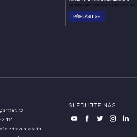
i
podmínkami ochrany osobních údaj
s
u
PŘIHLÁSIT SE
SLEDUJTE NÁS
@
arttec.cz
22 114
aše zdraví a vitalitu