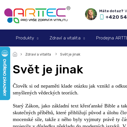
Přejít
na
obsah
+420 54
Produkty
Zdraví a vitalita
Prodejna ARTTEC
Zdraví a vitalita
Svět je jinak
Svět je jinak
Člověk si od nepaměti klade otázku jak vznikl a odkud
smyšlených vědeckých teoriích.
Starý Zákon, jako základní text křesťanské Bible a ta
skutečných příběhů, které přibližují původ a úlohu č
mocenské síle, takže z něho byly vyjmuty právě ty čás
projevily v důsledku překladu do moderních jazyků. V 