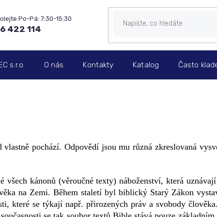
6 422 114
 s.r.o.
O nás
Kontakty
Katalog
Často klad
 vlastně pochází. Odpovědí jsou mu různá zkreslovaná vysvě
ké všech kánonů (věroučné texty) náboženství, která uznáva
lověka na Zemi. Během staletí byl biblický Starý Zákon vys
ti, které se týkají např. přirozených práv a svobody člověka.
současnosti se tak soubor textů Bible stává pouze základním 