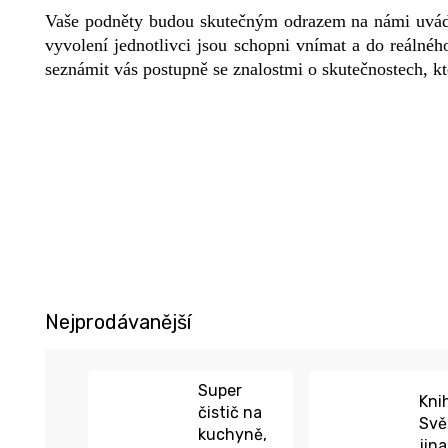
Vaše podněty budou skutečným odrazem na námi uváděná
vyvolení jednotlivci jsou schopni vnímat a do reálné
seznámit vás postupně se znalostmi o skutečnostech, kt
Nejprodávanější
Super
Kni
čistič na
Svě
kuchyně,
jin