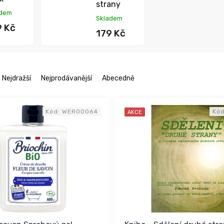
strany
adem
Skladem
9 Kč
179 Kč
Nejdražší
Nejprodávanější
Abecedně
Kód:
WER00064
Kó
AKCE