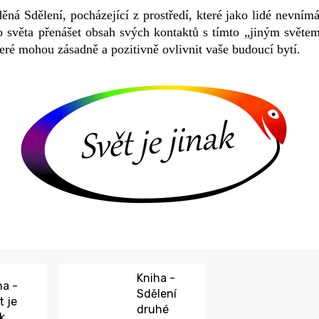
 Sdělení, pocházející z prostředí, které jako lidé nevnímá
ho světa přenášet obsah svých kontaktů s tímto „jiným svět
eré mohou zásadně a pozitivně ovlivnit vaše budoucí bytí.
Kniha -
ha -
Sdělení
t je
druhé
ak