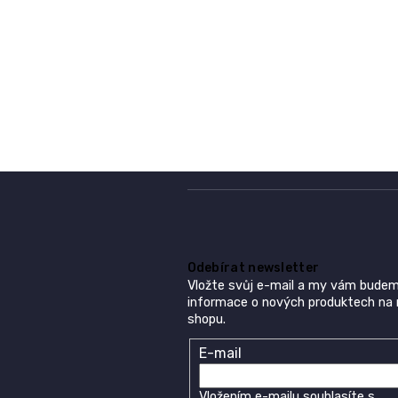
O
v
l
á
d
a
c
í
Odebírat newsletter
p
Vložte svůj e-mail a my vám budem
r
informace o nových produktech na
v
shopu.
k
y
E-mail
v
ý
p
Vložením e-mailu souhlasíte s