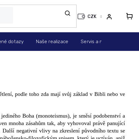
CZK
N
KO
ené dotazy
Naše realizace
Servis a montáž
Info
tlení, podle toho zda mají svůj základ v Bibli nebo ve
jí jediného Boha (monoteismus), je směsí podobenství a
taven mnoha zásahům tak, aby vyhovoval právě panující
 Další negativní vlivy na zkreslení původního textu se
nábožensko-filozofickým spisem, který je uctíván, aniž