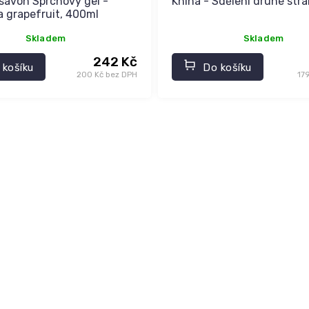
 savon Sprchový gel -
Kniha - Sdělení druhé str
a grapefruit, 400ml
Skladem
Skladem
242 Kč
 košíku
Do košíku
200 Kč bez DPH
17