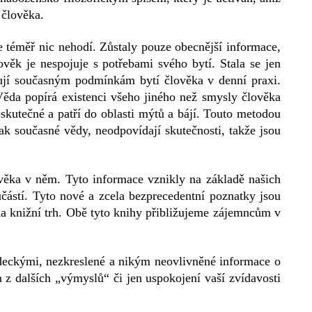
 člověka.
se téměř nic nehodí. Zůstaly pouze obecnější informace,
ěk je nespojuje s potřebami svého bytí. Stala se jen
žují současným podmínkám bytí člověka v denní praxi.
ěda popírá existenci všeho jiného než smysly člověka
eskutečné a patří do oblasti mýtů a bájí. Touto metodou
ak současné vědy, neodpovídají skutečnosti, takže jsou
ověka v něm. Tyto informace vznikly na základě našich
částí. Tyto nové a zcela bezprecedentní poznatky jsou
 na knižní trh. Obě tyto knihy přibližujeme zájemncům v
ědeckými, nezkreslené a nikým neovlivněné informace o
z dalších „výmyslů“ či jen uspokojení vaší zvídavosti