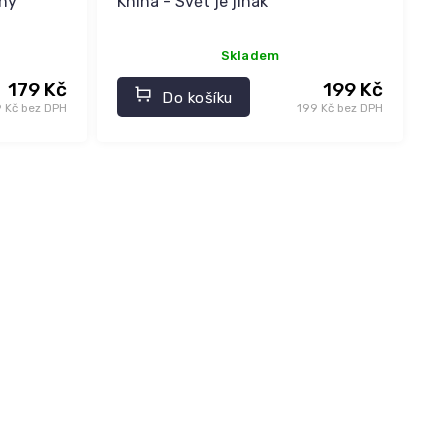
any
Kniha - Svět je jinak
Skladem
179 Kč
199 Kč
Do košíku
9 Kč bez DPH
199 Kč bez DPH