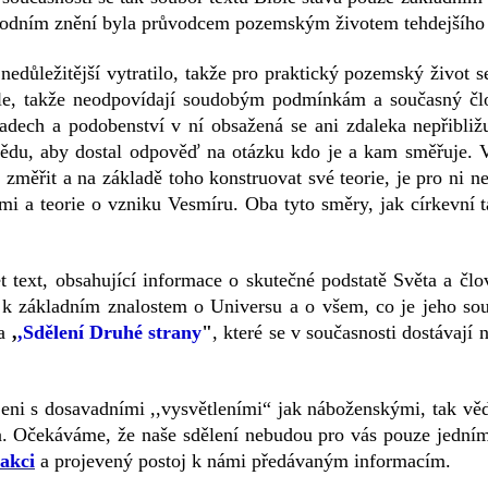
ůvodním znění byla průvodcem pozemským životem tehdejšího
o nedůležitější vytratilo, takže pro praktický pozemský život 
le, takže neodpovídají soudobým podmínkám a současný člov
adech a podobenství v ní obsažená se ani zdaleka nepřibli
ědu, aby dostal odpověď na otázku kdo je a kam směřuje. V
změřit a na základě toho konstruovat své teorie, je pro ni n
emi a teorie o vzniku Vesmíru. Oba tyto směry, jak církevní t
text, obsahující informace o skutečné podstatě Světa a čl
 k základním znalostem o Universu a o všem, co je jeho sou
a
,
,Sdělení Druhé strany
"
, které se v současnosti dostávají
jeni s dosavadními ,,vysvětleními“ jak náboženskými, tak v
a. Očekáváme, že naše sdělení nebudou pro vás pouze jedním 
akci
a projevený postoj k námi předávaným informacím.