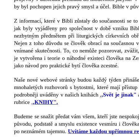
by byl pochopen jejich pravý smysl a účel. Bible v p
Z informací, které v Bibli zůstaly do současnosti se t
jak byly vyjádřeny pro společnost v době vzniku Bib
nezbytným předmětem při liturgických církevních obř
Nejen z toho důvodu se člověk obrací na současnou v
vnímané skutečnosti. To, co nemůže pozorovat, zvážit, 
je vytvořena i teorie o náhodné existeci člověka na Z
jako návod pro praktické bytí člověka zcestné.
Naše nové webové stránky budou každý týden přinášet 
mnohaletých rozhovorů s bytostmi, které mají přístup
podrobněji uváděny v našich knihách ,
,Svět je jinak"
rubrice
,
,KNIHY".
Budeme se snažit předat vám všem, kteří jste nespoko
původu, podstatě a smyslu existence vesmíru i člověk
po neznámém tajemnu.
Uvítáme každou upřímnou re