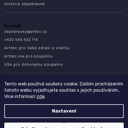
Historie objednávek
Kontakt
objednavky
@
arttec.cz
+420 546 422 114
Arttec pro Vaše zdraví a vitalitu
arttec.vse.pro.koupelnu
Vše pro dokonalou koupelnu
SLEDUJTE NÁS
Tento web používá soubory cookie. Dalším procházením
tohoto webu vyjadřujete souhlas s jejich používáním..
Více informací
zde
.
Nastavení
Copyright 2026
ARTTEC s.r.o.
. Všechna práva vyhrazena.
Design
Shoptak.cz
| Platforma
Shoptet