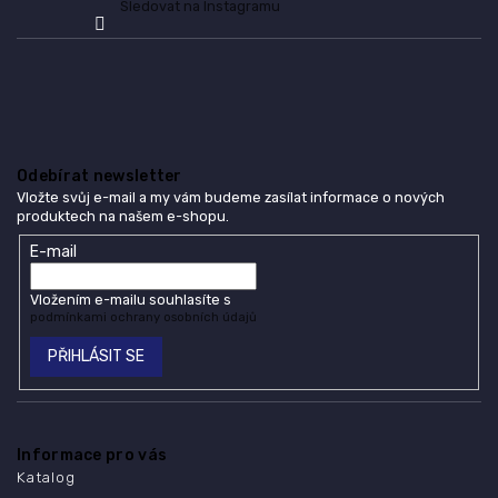
Sledovat na Instagramu
u
Odebírat newsletter
Vložte svůj e-mail a my vám budeme zasílat informace o nových
produktech na našem e-shopu.
E-mail
Vložením e-mailu souhlasíte s
podmínkami ochrany osobních údajů
PŘIHLÁSIT SE
Informace pro vás
Katalog