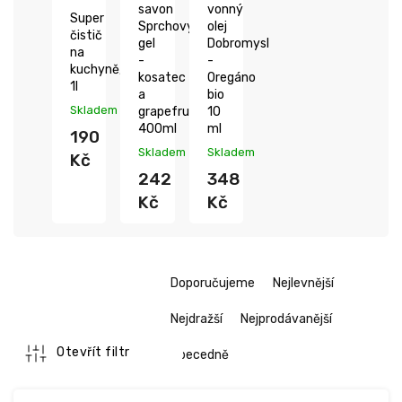
savon
vonný
Super
Sprchový
olej
čistič
gel
Dobromysl
na
-
-
kuchyně,
kosatec
Oregáno
1l
a
bio
Skladem
grapefruit,
10
400ml
ml
190
Skladem
Skladem
Kč
242
348
Kč
Kč
Ř
Doporučujeme
Nejlevnější
a
z
Nejdražší
Nejprodávanější
e
n
Otevřít filtr
Abecedně
í
V
p