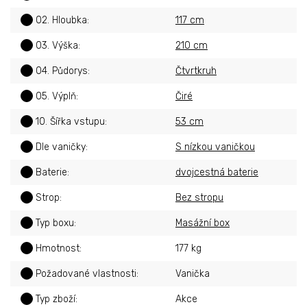
?
02. Hloubka
:
117 cm
?
03. Výška
:
210 cm
?
04. Půdorys
:
Čtvrtkruh
?
05. Výplň
:
Čiré
?
10. Šířka vstupu
:
53 cm
?
Dle vaničky
:
S nízkou vaničkou
?
Baterie
:
dvojcestná baterie
?
Strop
:
Bez stropu
?
Typ boxu
:
Masážní box
?
Hmotnost
:
177 kg
?
Požadované vlastnosti
:
Vanička
?
Typ zboží
:
Akce