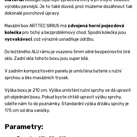
výrobku pevnější. Je to také důvod, proč můžeme dosáhnout tak
dokonalé povrchové úpravy.
Masážní box ARTTEC SIRIUS má
zdvojená horní pojezdová
kolečka
pro tichý a bezproblémový chod. Spodní kolečka jsou
vycvakávací
, což výrazně usnadňuje údržbu.
Do leštěného ALU rámu je vsazeno 5mm silné bezpečnostní čiré
sklo. Zadní skla tohoto boxu jsou super bílá.
V zadním kompozitovém panelu je umístěna baterie s ruční
sprchou a 6ks masážních trysek.
Výška boxu je 210 cm. Výška umístění ruční sprchy se dá upravit
při objednání boxu. Pokud byste chtěli upravit výšku sprchy,
sdělte nám to do poznámky. Standardní výška držáku sprchy je
175 cm od dna vaničky.
Parametry: