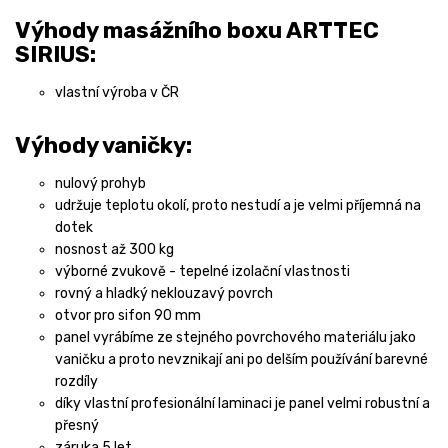
Výhody masážního boxu ARTTEC
SIRIUS:
vlastní výroba v ČR
Výhody vaničky:
nulový prohyb
udržuje teplotu okolí, proto nestudí a je velmi příjemná na
dotek
nosnost až 300 kg
výborné zvukově - tepelné izolační vlastnosti
rovný a hladký neklouzavý povrch
otvor pro sifon 90 mm
panel vyrábíme ze stejného povrchového materiálu jako
vaničku a proto nevznikají ani po delším používání barevné
rozdíly
díky vlastní profesionální laminaci je panel velmi robustní a
přesný
záruka 5 let