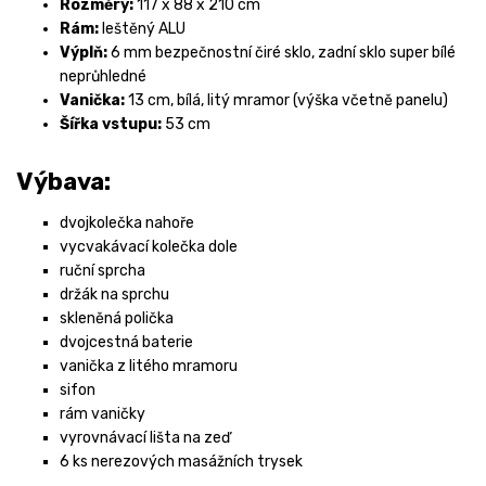
Rozměry:
117 x 88 x 210 cm
Rám:
leštěný ALU
Výplň:
6 mm bezpečnostní čiré sklo, zadní sklo super bílé
neprůhledné
Vanička:
13 cm, bílá, litý mramor (výška včetně panelu)
Šířka vstupu:
53 cm
Výbava:
dvojkolečka nahoře
vycvakávací kolečka dole
ruční sprcha
držák na sprchu
skleněná polička
dvojcestná baterie
vanička z litého mramoru
sifon
rám vaničky
vyrovnávací lišta na zeď
6 ks nerezových masážních trysek