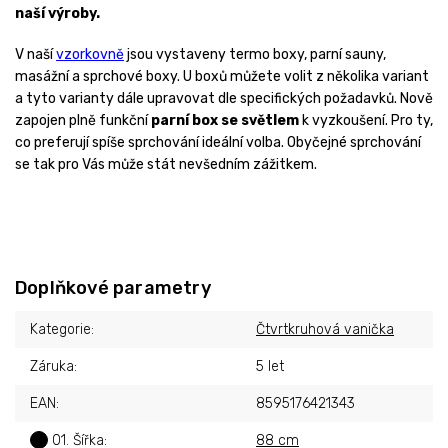
naší výroby.
V naší
vzorkovně
jsou vystaveny termo boxy, parní sauny,
masážní a sprchové boxy. U boxů můžete volit z několika variant
a tyto varianty dále upravovat dle specifických požadavků. Nově
zapojen plně funkční
parní box se světlem
k vyzkoušení. Pro ty,
co preferují spíše sprchování ideální volba. Obyčejné sprchování
se tak pro Vás může stát nevšedním zážitkem.
Doplňkové parametry
Kategorie
:
Čtvrtkruhová vanička
Záruka
:
5 let
EAN
:
8595176421343
?
01. Šířka
:
88 cm