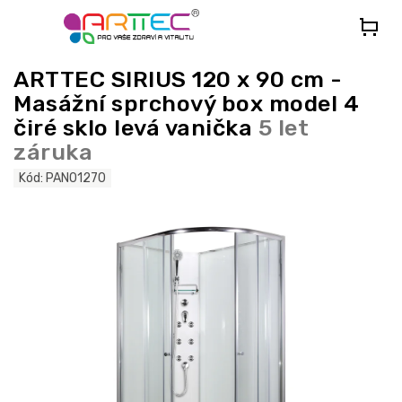
Přejít
na
obsah
ARTTEC SIRIUS 120 x 90 cm -
Masážní sprchový box model 4
čiré sklo levá vanička
5 let
záruka
Kód:
PAN01270