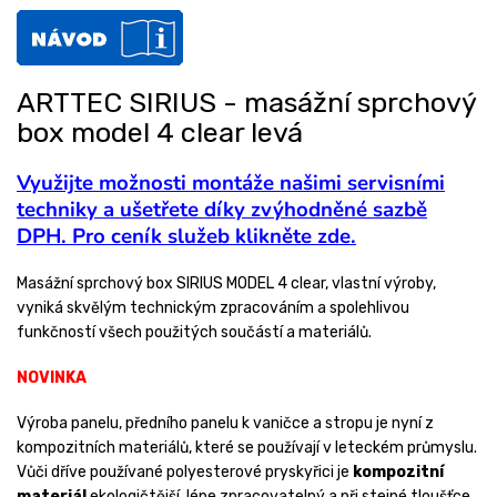
ARTTEC SIRIUS - masážní sprchový
box model 4 clear levá
Využijte možnosti montáže našimi servisními
techniky a ušetřete díky zvýhodněné sazbě
DPH. Pro ceník služeb klikněte zde.
Masážní sprchový box SIRIUS MODEL 4 clear, vlastní výroby,
vyniká skvělým technickým zpracováním a spolehlivou
funkčností všech použitých součástí a materiálů.
NOVINKA
Výroba panelu, předního panelu k vaničce a stropu je nyní z
kompozitních materiálů, které se používají v leteckém průmyslu.
Vůči dříve používané polyesterové pryskyřici je
kompozitní
materiál
ekologičtější, lépe zpracovatelný a při stejné tloušťce