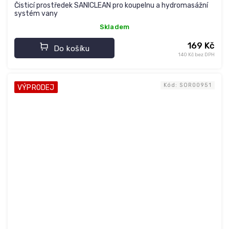
Čisticí prostředek SANICLEAN pro koupelnu a hydromasážní
systém vany
Skladem
169 Kč
Do košíku
140 Kč bez DPH
Kód:
SOR00951
VÝPRODEJ