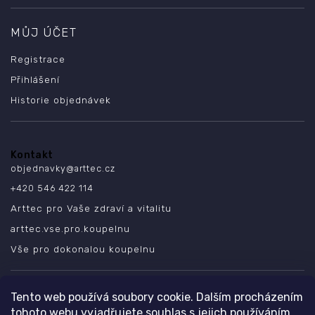
MŮJ ÚČET
Registrace
Přihlášení
Historie objednávek
Kontakt
objednavky
@
arttec.cz
+420 546 422 114
Arttec pro Vaše zdraví a vitalitu
arttec.vse.pro.koupelnu
Vše pro dokonalou koupelnu
SLEDUJTE NÁS
Tento web používá soubory cookie. Dalším procházením
tohoto webu vyjadřujete souhlas s jejich používáním..