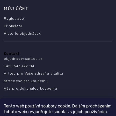
MŮJ ÚČET
Registrace
Přihlášení
Historie objednávek
Kontakt
objednavky
@
arttec.cz
+420 546 422 114
Arttec pro Vaše zdraví a vitalitu
arttec.vse.pro.koupelnu
Vše pro dokonalou koupelnu
SLEDUJTE NÁS
Tento web používá soubory cookie. Dalším procházením
tohoto webu vyjadřujete souhlas s jejich používáním..