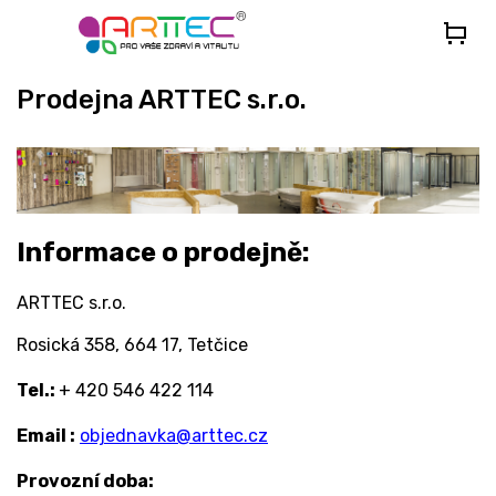
Přejít
na
obsah
Prodejna ARTTEC s.r.o.
Informace o prodejně:
ARTTEC s.r.o.
Rosická 358, 664 17, Tetčice
Tel.:
+ 420 546 422 114
Email :
objednavka@arttec.cz
Provozní doba: