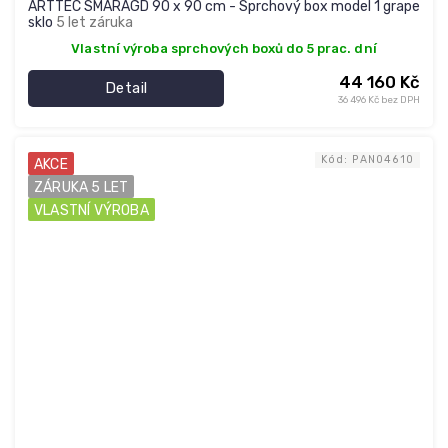
ARTTEC SMARAGD 90 x 90 cm - Sprchový box model 1 grape
sklo
5 let záruka
Vlastní výroba sprchových boxů do 5 prac. dní
44 160 Kč
Detail
36 496 Kč bez DPH
Kód:
PAN04610
AKCE
ZÁRUKA 5 LET
VLASTNÍ VÝROBA