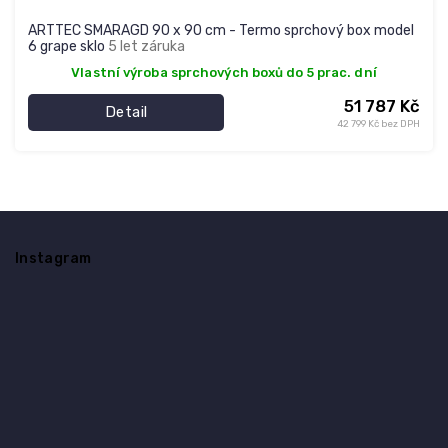
ARTTEC SMARAGD 90 x 90 cm - Termo sprchový box model
6 grape sklo
5 let záruka
Vlastní výroba sprchových boxů do 5 prac. dní
51 787 Kč
Detail
42 799 Kč bez DPH
Z
á
Instagram
p
a
t
í