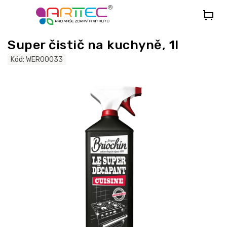
Přejít
na
obsah
Super čistič na kuchyně, 1l
Kód:
WER00033