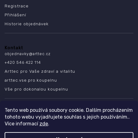
Registrace
Přihlášení
Historie objednávek
Kontakt
objednavky
@
arttec.cz
+420 546 422 114
Arttec pro Vaše zdraví a vitalitu
arttec.vse.pro.koupelnu
Vše pro dokonalou koupelnu
SLEDUJTE NÁS
Tento web používá soubory cookie. Dalším procházením
tohoto webu vyjadřujete souhlas s jejich používáním..
Více informací
zde
.