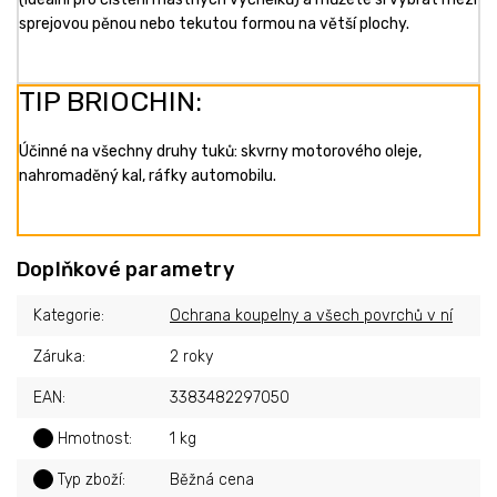
sprejovou pěnou nebo tekutou formou na větší plochy.
TIP BRIOCHIN:
Účinné na všechny druhy tuků: skvrny motorového oleje,
nahromaděný kal, ráfky automobilu.
Doplňkové parametry
Kategorie
:
Ochrana koupelny a všech povrchů v ní
Záruka
:
2 roky
EAN
:
3383482297050
?
Hmotnost
:
1 kg
?
Typ zboží
:
Běžná cena