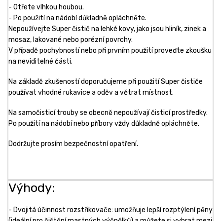
- Otřete vlhkou houbou.
- Po použití na nádobí důkladně opláchněte.
Nepoužívejte Super čistič na lehké kovy, jako jsou hliník, zinek a
mosaz, lakované nebo porézní povrchy.
V případě pochybností nebo při prvním použití proveďte zkoušku
na neviditelné části.
Na základě zkušeností doporučujeme při použití Super čističe
používat vhodné rukavice a oděv a větrat místnost.
Na samočisticí trouby se obecně nepoužívají čisticí prostředky.
Po použití na nádobí nebo příbory vždy důkladně opláchněte.
Dodržujte prosím bezpečnostní opatření.
Výhody:
- Dvojitá účinnost rozstřikovače: umožňuje lepší rozptýlení pěny
(ideální pro čištění mastných výčnělků) a můžete si vybrat mezi