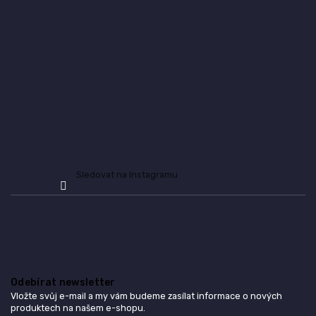
a
t
í
Sledovat na Instagramu
Odebírat newsletter
Vložte svůj e-mail a my vám budeme zasílat informace o nových
produktech na našem e-shopu.