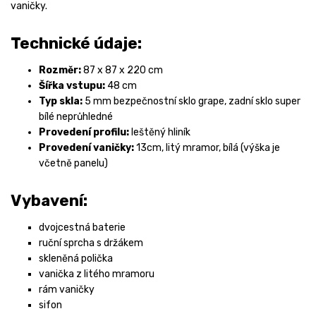
vaničky.
Technické údaje:
Rozměr:
87 x 87 x 220 cm
Šířka vstupu:
48 cm
Typ skla:
5 mm bezpečnostní sklo grape, zadní sklo super
bílé neprůhledné
Provedení profilu:
leštěný hliník
Provedení vaničky:
13cm, litý mramor, bílá (výška je
včetně panelu)
Vybavení:
dvojcestná baterie
ruční sprcha s držákem
skleněná polička
vanička z litého mramoru
rám vaničky
sifon