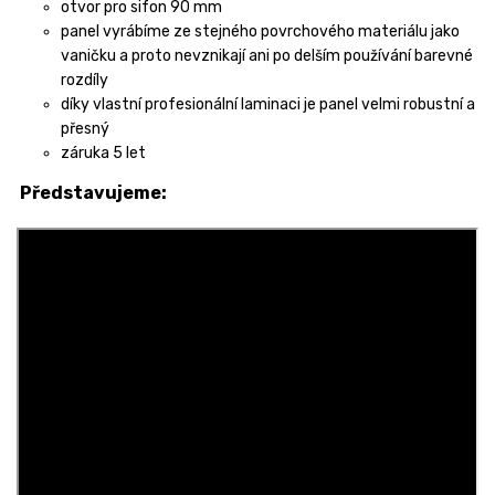
otvor pro sifon 90 mm
panel vyrábíme ze stejného povrchového materiálu jako
vaničku a proto nevznikají ani po delším používání barevné
rozdíly
díky vlastní profesionální laminaci je panel velmi robustní a
přesný
záruka 5 let
Představujeme: