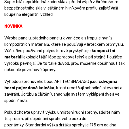
Super bílá neprůhledná zadní skla a přední výplň z čirého 5mm
bezpečnostního skla v leštěném hliníkovém profilu zajistí Vaší
koupelně elegantní vzhled.
NOVINKA
Výroba panelu, předního panelu k vaničce a stropu je nyní z
kompozitních materiálů, které se používají v leteckém průmyslu.
Vůči dříve používané polyesterové pryskyřici je
kompozitní
materiál
ekologičtější, lépe zpracovatelný a při stejné tloušťce
výrobku pevnější. Je to také důvod, proč můžeme dosáhnout tak
dokonalé povrchové úpravy.
Výhodou sprchového boxu ARTTEC SMARAGD jsou
zdvojená
horní pojezdová kolečka
, která umožňují pohodlné otevírání a
zavírání. Údržbu a čištění usnadňuje systém vyklápění dveří ve
spodní části.
Pokud chcete upravit výšku umístění ruční sprchy, sdělte nám
to, prosím, při objednání sprchového boxu do
poznámky. Standardní výška držáku sprchy je 175 cm od dna