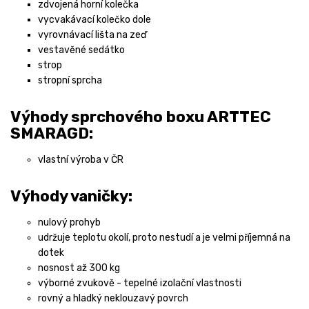
zdvojená horní kolečka
vycvakávací kolečko dole
vyrovnávací lišta na zeď
vestavěné sedátko
strop
stropní sprcha
Výhody sprchového boxu ARTTEC
SMARAGD:
vlastní výroba v ČR
Výhody vaničky:
nulový prohyb
udržuje teplotu okolí, proto nestudí a je velmi příjemná na
dotek
nosnost až 300 kg
výborné zvukově - tepelné izolační vlastnosti
rovný a hladký neklouzavý povrch