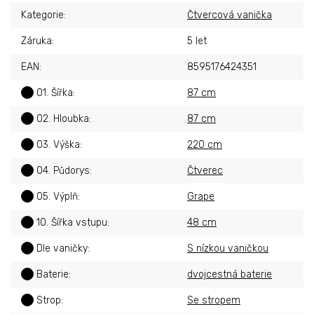
Kategorie
:
Čtvercová vanička
Záruka
:
5 let
EAN
:
8595176424351
?
01. Šířka
:
87 cm
?
02. Hloubka
:
87 cm
?
03. Výška
:
220 cm
?
04. Půdorys
:
Čtverec
?
05. Výplň
:
Grape
?
10. Šířka vstupu
:
48 cm
?
Dle vaničky
:
S nízkou vaničkou
?
Baterie
:
dvojcestná baterie
?
Strop
:
Se stropem