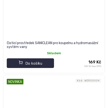
Čisticí prostředek SANICLEAN pro koupelnu a hydromasážní
systém vany
Skladem
169 Kč
Do košíku
140 Kč bez DPH
Kód:
WER00004
NOVINKA