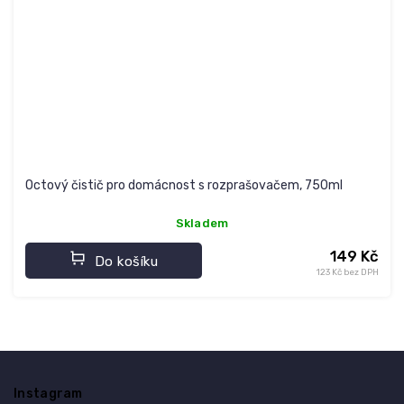
Octový čistič pro domácnost s rozprašovačem, 750ml
Skladem
149 Kč
Do košíku
123 Kč bez DPH
Z
á
Instagram
p