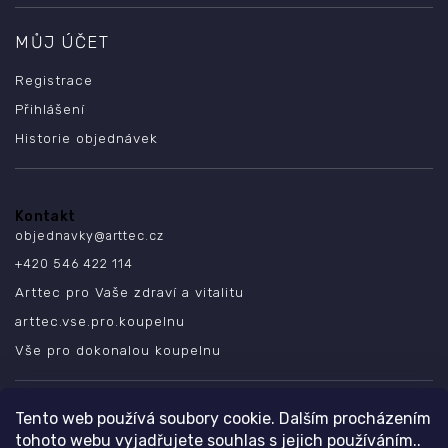
MŮJ ÚČET
Registrace
Přihlášení
Historie objednávek
Kontakt
objednavky
@
arttec.cz
+420 546 422 114
Arttec pro Vaše zdraví a vitalitu
arttec.vse.pro.koupelnu
Vše pro dokonalou koupelnu
SLEDUJTE NÁS
Tento web používá soubory cookie. Dalším procházením
tohoto webu vyjadřujete souhlas s jejich používáním..