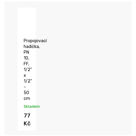
Propojovací
hadička,
PN
10,
FF,
1/2"
x
1/2"
-
50
cm
Skladem
77
Kč