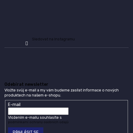
k
y
v
ý
p
i
s
Sledovat na Instagramu
u
Odebírat newsletter
Vložte svůj e-mail a my vám budeme zasílat informace o nových
produktech na našem e-shopu.
E-mail
Vložením e-mailu souhlasíte s
podmínkami ochrany osobních údajů
PŘIHLÁSIT SE