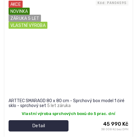
Kód:
PAN04595
AKCE
NOVINKA
ZÁRUKA 5 LET
VLASTNÍ VÝROBA
ARTTEC SMARAGD 80 x 80 cm - Sprchový box model 1 čiré
sklo - sprchový set
5 let záruka
Vlastní výroba sprchových boxů do 5 prac. dní
45 990 Kč
Detail
38 008 Kč bez DPH