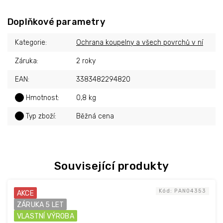
Doplňkové parametry
Kategorie
:
Ochrana koupelny a všech povrchů v ní
Záruka
:
2 roky
EAN
:
3383482294820
?
Hmotnost
:
0,8 kg
?
Typ zboží
:
Běžná cena
Související produkty
Kód:
PAN04353
AKCE
ZÁRUKA 5 LET
VLASTNÍ VÝROBA