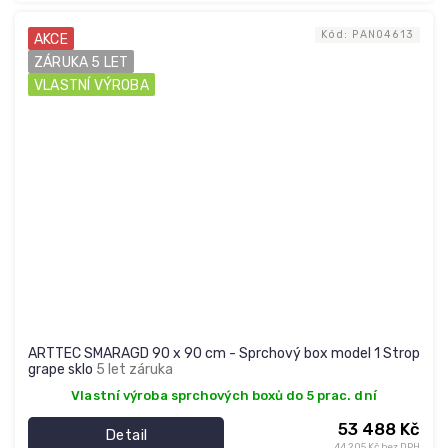
Kód:
PAN04613
AKCE
ZÁRUKA 5 LET
VLASTNÍ VÝROBA
ARTTEC SMARAGD 90 x 90 cm - Sprchový box model 1 Strop
grape sklo
5 let záruka
Vlastní výroba sprchových boxů do 5 prac. dní
53 488 Kč
Detail
44 205 Kč bez DPH