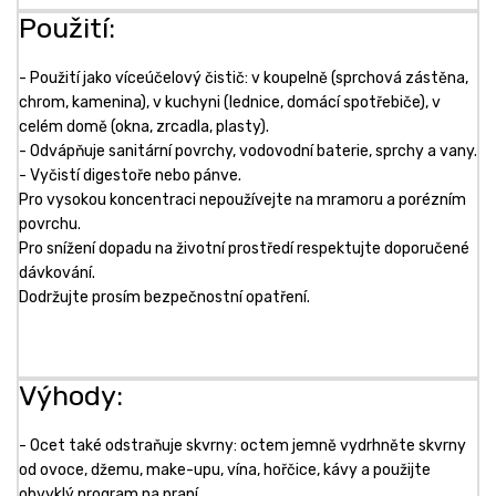
Použití:
- Použití jako víceúčelový čistič: v koupelně (sprchová zástěna,
chrom, kamenina), v kuchyni (lednice, domácí spotřebiče), v
celém domě (okna, zrcadla, plasty).
- Odvápňuje sanitární povrchy, vodovodní baterie, sprchy a vany.
- Vyčistí digestoře nebo pánve.
Pro vysokou koncentraci nepoužívejte na mramoru a porézním
povrchu.
Pro snížení dopadu na životní prostředí respektujte doporučené
dávkování.
Dodržujte prosím bezpečnostní opatření.
Výhody:
- Ocet také odstraňuje skvrny: octem jemně vydrhněte skvrny
od ovoce, džemu, make-upu, vína, hořčice, kávy a použijte
obvyklý program na praní.