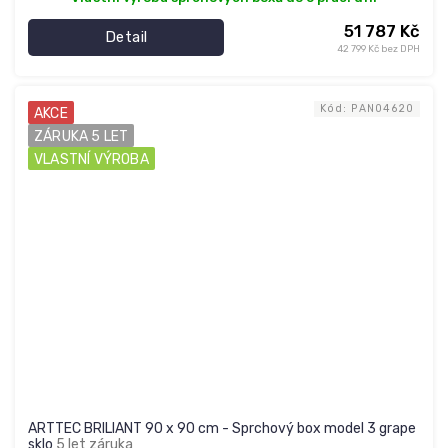
51 787 Kč
Detail
42 799 Kč bez DPH
Kód:
PAN04620
AKCE
ZÁRUKA 5 LET
VLASTNÍ VÝROBA
ARTTEC BRILIANT 90 x 90 cm - Sprchový box model 3 grape
sklo
5 let záruka