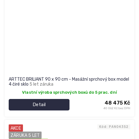
ARTTEC BRILIANT 90 x 90 cm - Masážní sprchový box model
4 čiré sklo
5 let záruka
Vlastní výroba sprchových boxů do 5 prac. dní
48 475 Kč
Detail
40 062 Kč bez DPH
Kód:
PAN04352
AKCE
ZÁRUKA 5 LET