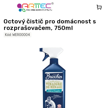
Přejít
na
obsah
Octový čistič pro domácnost s
rozprašovačem, 750ml
Kód:
WER00004