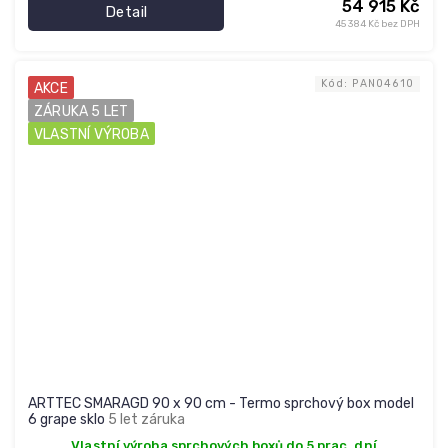
54 915 Kč
Detail
45 384 Kč bez DPH
Kód:
PAN04610
AKCE
ZÁRUKA 5 LET
VLASTNÍ VÝROBA
ARTTEC SMARAGD 90 x 90 cm - Termo sprchový box model
6 grape sklo
5 let záruka
Vlastní výroba sprchových boxů do 5 prac. dní