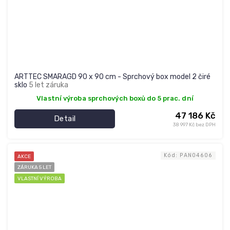
ARTTEC SMARAGD 90 x 90 cm - Sprchový box model 2 čiré
sklo
5 let záruka
Vlastní výroba sprchových boxů do 5 prac. dní
47 186 Kč
Detail
38 997 Kč bez DPH
Kód:
PAN04606
AKCE
ZÁRUKA 5 LET
VLASTNÍ VÝROBA