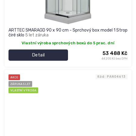
ARTTEC SMARAGD 90 x 90 cm - Sprchový box model 1 Strop
čiré sklo
5 let záruka
Vlastní výroba sprchových boxů do 5 prac. dní
53 488 Kč
Detail
44 205 Kč bez DPH
Kód:
PAN04613
AKCE
ZÁRUKA 5 LET
VLASTNÍ VÝROBA