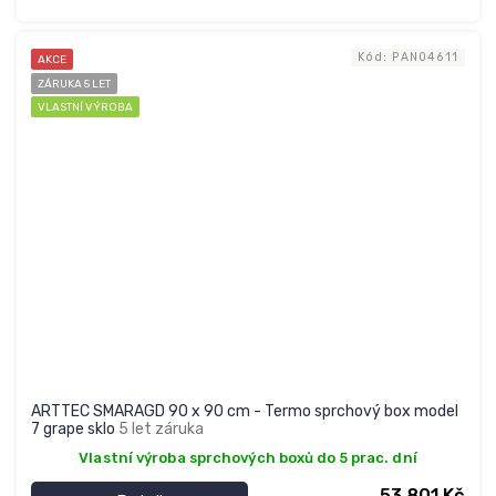
Kód:
PAN04611
AKCE
ZÁRUKA 5 LET
VLASTNÍ VÝROBA
ARTTEC SMARAGD 90 x 90 cm - Termo sprchový box model
7 grape sklo
5 let záruka
Vlastní výroba sprchových boxů do 5 prac. dní
53 801 Kč