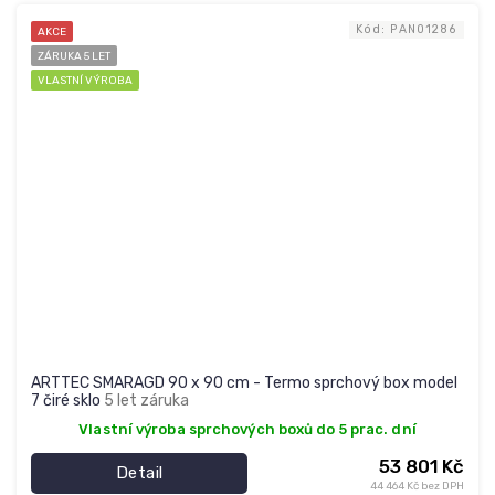
Kód:
PAN01286
AKCE
ZÁRUKA 5 LET
VLASTNÍ VÝROBA
ARTTEC SMARAGD 90 x 90 cm - Termo sprchový box model
7 čiré sklo
5 let záruka
Vlastní výroba sprchových boxů do 5 prac. dní
53 801 Kč
Detail
44 464 Kč bez DPH