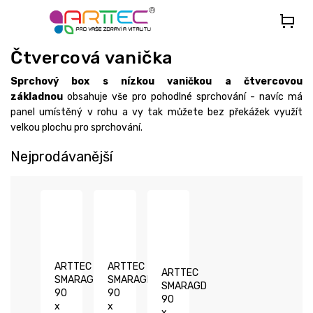
Přejít
na
obsah
Čtvercová vanička
Sprchový box s nízkou vaničkou a čtvercovou
základnou
obsahuje vše pro pohodlné sprchování - navíc má
panel umístěný v rohu a vy tak můžete bez překážek využít
velkou plochu pro sprchování.
Nejprodávanější
ARTTEC
ARTTEC
ARTTEC
SMARAGD
SMARAGD
SMARAGD
90
90
90
x
x
x