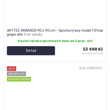
ARTTEC SMARAGD 90 x 90 cm - Sprchový box model 1 Strop
grape sklo
5 let záruka
Vlastní výroba sprchových boxů do 5 prac. dní
53 488 Kč
Detail
44 205 Kč bez DPH
Kód:
PAN01276
AKCE
ZÁRUKA 5 LET
VLASTNÍ VÝROBA