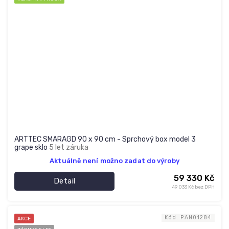
ARTTEC SMARAGD 90 x 90 cm - Sprchový box model 3
grape sklo
5 let záruka
Aktuálně není možno zadat do výroby
59 330 Kč
Detail
49 033 Kč bez DPH
Kód:
PAN01284
AKCE