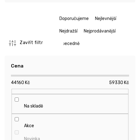
Ř
Doporučujeme
Nejlevnější
a
z
Nejdražší
Nejprodávanější
e
n
Zavřít filtr
Abecedně
í
p
r
Cena
o
d
44160
Kč
59330
Kč
u
k
t
ů
Na skladě
Akce
Novinka