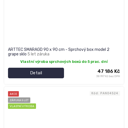
ARTTEC SMARAGD 90 x 90 cm - Sprchový box model 2
grape sklo
5 let záruka
Vlastní výroba sprchových boxů do 5 prac. dní
47 186 Kč
Detail
38 997 Kč bez DPH
Kód:
PAN04524
AKCE
ZÁRUKA 5 LET
VLASTNÍ VÝROBA