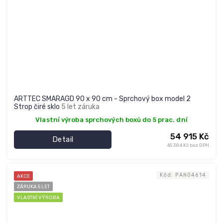
ARTTEC SMARAGD 90 x 90 cm - Sprchový box model 2
Strop čiré sklo
5 let záruka
Vlastní výroba sprchových boxů do 5 prac. dní
54 915 Kč
Detail
45 384 Kč bez DPH
Kód:
PAN04614
AKCE
ZÁRUKA 5 LET
VLASTNÍ VÝROBA