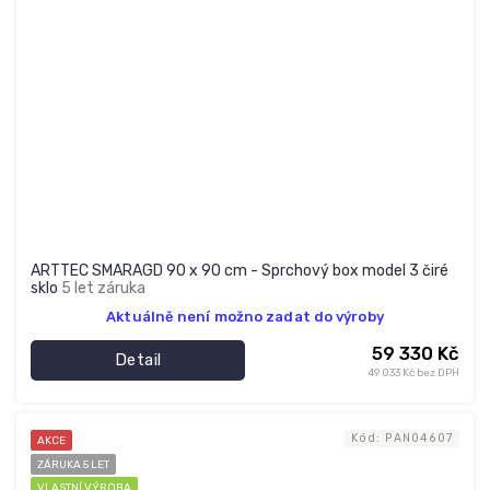
ARTTEC SMARAGD 90 x 90 cm - Sprchový box model 3 čiré
sklo
5 let záruka
Aktuálně není možno zadat do výroby
59 330 Kč
Detail
49 033 Kč bez DPH
Kód:
PAN04607
AKCE
ZÁRUKA 5 LET
VLASTNÍ VÝROBA