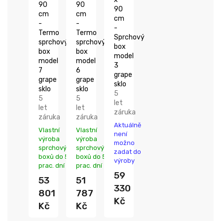
90
90
90
cm
cm
cm
-
-
-
Termo
Termo
Sprchový
sprchový
sprchový
box
box
box
model
model
model
3
7
6
grape
grape
grape
sklo
sklo
sklo
5
5
5
let
let
let
záruka
záruka
záruka
Aktuálně
Vlastní
Vlastní
není
výroba
výroba
možno
sprchových
sprchových
zadat do
boxů do 5
boxů do 5
výroby
prac. dní
prac. dní
59
53
51
330
801
787
Kč
Kč
Kč