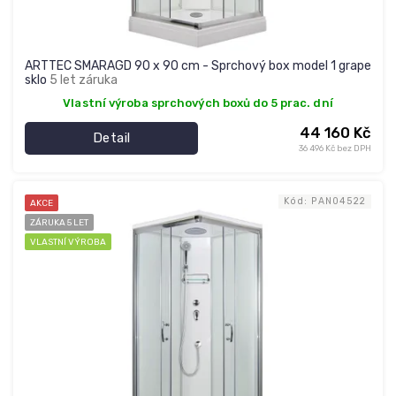
ARTTEC SMARAGD 90 x 90 cm - Sprchový box model 1 grape
sklo
5 let záruka
Vlastní výroba sprchových boxů do 5 prac. dní
44 160 Kč
Detail
36 496 Kč bez DPH
Kód:
PAN04522
AKCE
ZÁRUKA 5 LET
VLASTNÍ VÝROBA