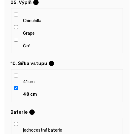
05. Výplň
?
Chinchilla
Grape
Čiré
10. Šířka vstupu
?
41 cm
48 cm
Baterie
?
jednocestná baterie