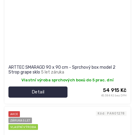
ARTTEC SMARAGD 90 x 90 cm - Sprchový box model 2
Strop grape sklo
5 let záruka
Vlastní výroba sprchových boxů do 5 prac. dní
54 915 Kč
Detail
45 384 Kč bez DPH
Kód:
PAN01278
AKCE
ZÁRUKA 5 LET
VLASTNÍ VÝROBA