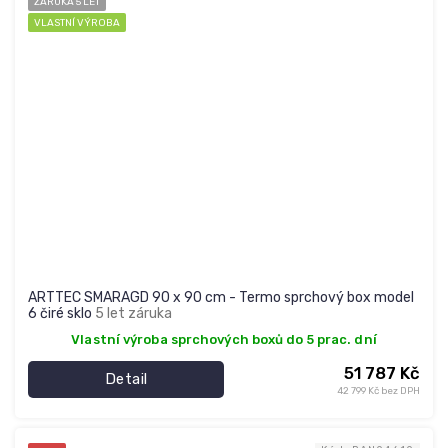
ZÁRUKA 5 LET
VLASTNÍ VÝROBA
ARTTEC SMARAGD 90 x 90 cm - Termo sprchový box model
6 čiré sklo
5 let záruka
Vlastní výroba sprchových boxů do 5 prac. dní
51 787 Kč
Detail
42 799 Kč bez DPH