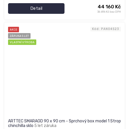
44 160 Kč
Detail
36 496 Kč bez DPH
Kód:
PAN04523
AKCE
ZÁRUKA 5 LET
VLASTNÍ VÝROBA
ARTTEC SMARAGD 90 x 90 cm - Sprchový box model 1 Strop
chinchilla sklo
5 let záruka