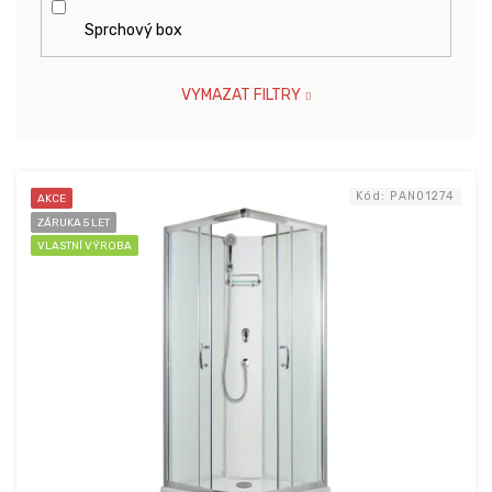
Sprchový box
VYMAZAT FILTRY
V
Kód:
PAN01274
AKCE
ý
ZÁRUKA 5 LET
p
VLASTNÍ VÝROBA
i
s
p
r
o
d
u
k
t
ů