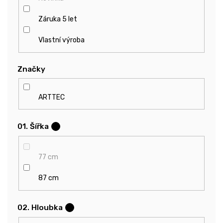
Záruka 5 let
Vlastní výroba
Značky
ARTTEC
01. Šířka
?
77 cm
87 cm
02. Hloubka
?