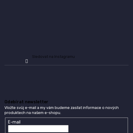
í
y
v
ý
p
i
s
u
Sledovat na Instagramu
Odebírat newsletter
Vložte svůj e-mail a my vám budeme zasílat informace o nových
produktech na našem e-shopu.
E-mail