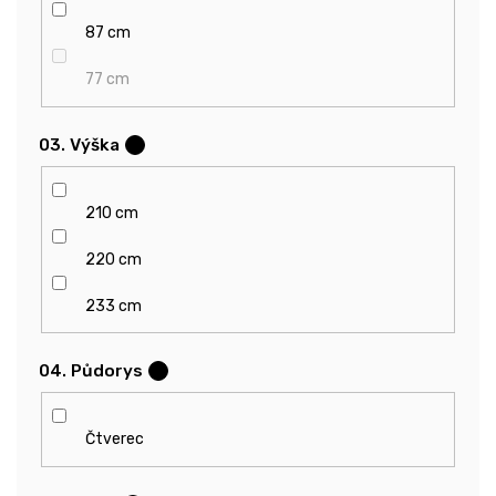
87 cm
77 cm
03. Výška
?
210 cm
220 cm
233 cm
04. Půdorys
?
Čtverec