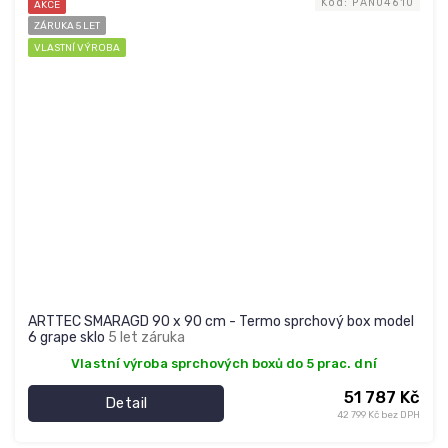
Kód:
PAN04610
AKCE
ZÁRUKA 5 LET
VLASTNÍ VÝROBA
ARTTEC SMARAGD 90 x 90 cm - Termo sprchový box model
6 grape sklo
5 let záruka
Vlastní výroba sprchových boxů do 5 prac. dní
51 787 Kč
Detail
42 799 Kč bez DPH