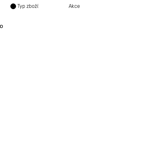
Typ zboží
:
Akce
?
lo