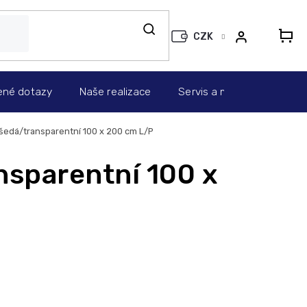
CZK
N
KO
ené dotazy
Naše realizace
Servis a montáž
Info
 šedá/transparentní 100 x 200 cm L/P
nsparentní 100 x