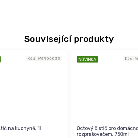
Související produkty
Kód:
WER00033
Kód:
NOVINKA
tič na kuchyně, 1l
Octový čistič pro domácno
rozprašovačem, 750ml