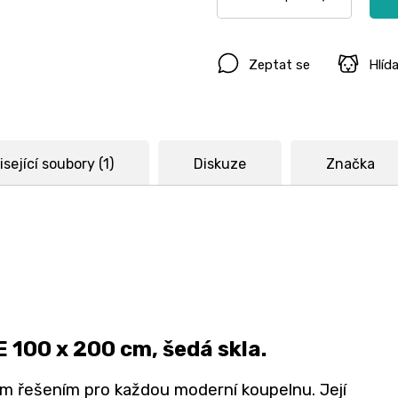
Zeptat se
Hlíd
sející soubory (1)
Diskuze
Značka
 100 x 200 cm, šedá skla.
ím řešením pro každou moderní koupelnu. Její