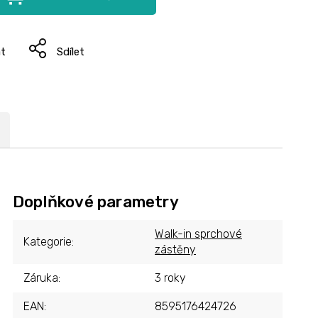
at
Sdílet
Doplňkové parametry
Walk-in sprchové
Kategorie
:
zástěny
Záruka
:
3 roky
EAN
:
8595176424726