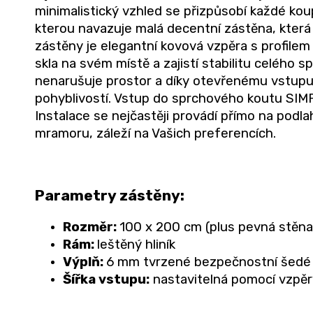
minimalistický vzhled se přizpůsobí každé kou
kterou navazuje malá decentní zástěna, která 
zástěny je elegantní kovová vzpěra s profilem
skla na svém místě a zajistí stabilitu celého
nenarušuje prostor a díky otevřenému vstupu
pohyblivostí. Vstup do sprchového koutu SIMPLE
Instalace se nejčastěji provádí přímo na podlah
mramoru, záleží na Vašich preferencích.
Parametry zástěny:
Rozměr:
100 x 200 cm (plus pevná stěna
Rám:
leštěný hliník
Výplň:
6 mm tvrzené bezpečnostní šedé 
Šířka vstupu:
nastavitelná pomocí vzpěr