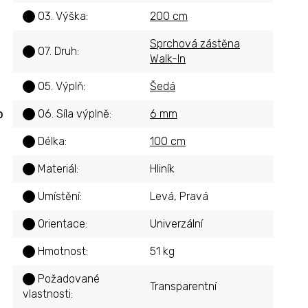
03. Výška
:
200 cm
?
Sprchová zástěna
07. Druh
:
?
Walk-In
05. Výplň
:
Šedá
?
o
06. Síla výplně
:
6 mm
?
Délka
:
100 cm
?
Materiál
:
Hliník
?
Umístění
:
Levá, Pravá
?
Orientace
:
Univerzální
?
Hmotnost
:
51 kg
?
Požadované
?
Transparentní
vlastnosti
: