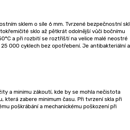
stním sklem o síle 6 mm. Tvrzené bezpečnostní sk
okřemičité sklo až pětkrát odolnější vůči bočnímu
°C a při rozbití se roztříští na velice malé neostré
o 25 000 cyklech bez opotřebení. Je antibakteriální a
žity a minimu zákoutí, kde by se mohla nečistota
 která zabere minimum času. Při tvrzení skla při
nému poškrábání a mechanickému poškození při