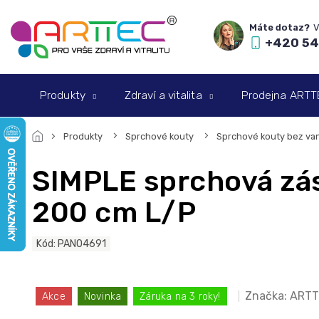
Přejít
na
obsah
+420 54
Produkty
Zdraví a vitalita
Prodejna ARTTEC
Produkty
Sprchové kouty
Sprchové kouty bez van
SIMPLE sprchová zás
200 cm L/P
Kód:
PAN04691
Značka:
ARTT
Akce
Novinka
Záruka na 3 roky!