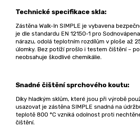
Technické specifikace skla:
Zástěna Walk-In SIMPLE je vybavena bezpečno
je dle standardu EN 12150-1 pro Sodnovápenat
nárazu, odolá teplotním rozdílům v ploše až 250
úlomky. Bez potíží prošlo i testem čištění – p
neobsahuje škodlivé chemikálie.
Snadné čištění sprchového koutu:
Díky hladkým sklům, které jsou při výrobě pou
usazovat je zástěna SIMPLE snadná na údržbu,
teplotě 800 °C vzniká odolnost proti nechtě
čištění.