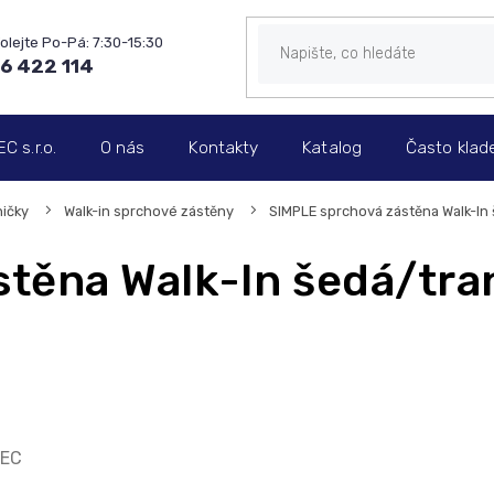
6 422 114
 s.r.o.
O nás
Kontakty
Katalog
Často klad
ičky
Walk-in sprchové zástěny
SIMPLE sprchová zástěna Walk-In
těna Walk-In šedá/tra
EC