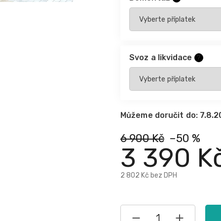
Svoz a likvidace
?
Můžeme doručit do:
7.8.
6 900 Kč
–50 %
3 390 K
2 802 Kč
bez DPH