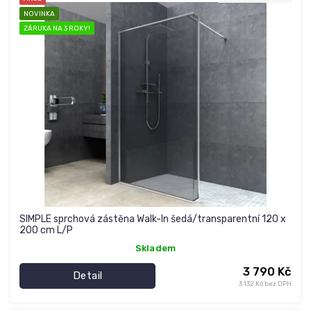
NOVINKA
ZÁRUKA NA 3 ROKY!
SIMPLE sprchová zástěna Walk-In šedá/transparentní 120 x
200 cm L/P
Skladem
3 790 Kč
Detail
3 132 Kč bez DPH