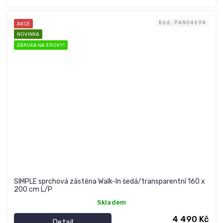
Kód:
PAN04694
AKCE
NOVINKA
ZÁRUKA NA 3 ROKY!
SIMPLE sprchová zástěna Walk-In šedá/transparentní 160 x
200 cm L/P
Skladem
4 490 Kč
Detail