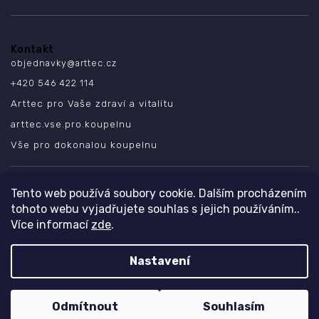
Kontakt
objednavky
@
arttec.cz
+420 546 422 114
Arttec pro Vaše zdraví a vitalitu
arttec.vse.pro.koupelnu
Vše pro dokonalou koupelnu
SLEDUJTE NÁS
Tento web používá soubory cookie. Dalším procházením
tohoto webu vyjadřujete souhlas s jejich používáním..
Více informací
zde
.
Nastavení
Copyright 2026
ARTTEC s.r.o.
. Všechna práva vyhrazena.
Design
Shoptak.cz
| Platforma
Shoptet
Odmítnout
Souhlasím