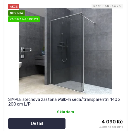
Kód:
PAN04693
AKCE
NOVINKA
ZÁRUKA NA 3 ROKY!
SIMPLE sprchová zástěna Walk-In šedá/transparentní 140 x
200 cm L/P
Skladem
4 090 Kč
Detail
3 380 Kč bez DPH