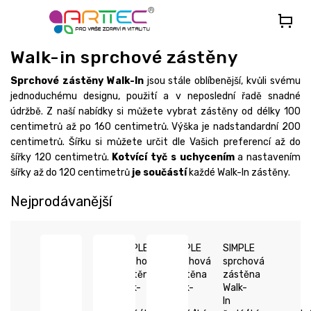
Přejít
na
obsah
Walk-in sprchové zástěny
Sprchové zástěny Walk-In
jsou stále oblíbenější, kvůli svému
jednoduchému designu, použití a v neposlední řadě snadné
údržbě. Z naší nabídky si můžete vybrat zástěny od délky 100
centimetrů až po 160 centimetrů. Výška je nadstandardní 200
centimetrů. Šířku si můžete určit dle Vašich preferencí až do
šířky 120 centimetrů.
Kotvící tyč s uchycením
a nastavením
šířky až do 120 centimetrů
je součástí
každé Walk-In zástěny.
Nejprodávanější
SIMPLE
SIMPLE
SIMPLE
sprchová
sprchová
sprchová
zástěna
zástěna
zástěna
Walk-
Walk-
Walk-
In
In
In