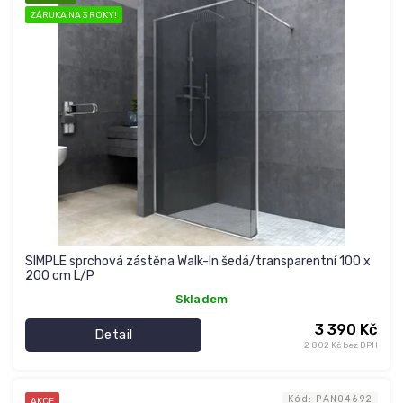
i
d
ZÁRUKA NA 3 ROKY!
s
u
p
k
r
t
o
ů
d
u
k
t
ů
SIMPLE sprchová zástěna Walk-In šedá/transparentní 100 x
200 cm L/P
Skladem
3 390 Kč
Detail
2 802 Kč bez DPH
Kód:
PAN04692
AKCE