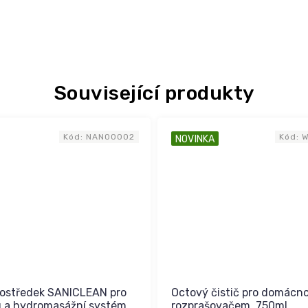
Související produkty
Kód:
NAN00002
Kód:
NOVINKA
prostředek SANICLEAN pro
Octový čistič pro domácno
 a hydromasážní systém
rozprašovačem, 750ml