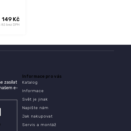
149 Kč
3 Kč bez DPH
Informace pro vás
e zasílat
Katalog
 našem e-
Informace
Svět je jinak
Napište nám
Jak nakupovat
ů
Servis a montáž