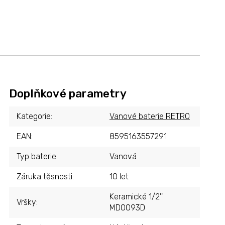
Doplňkové parametry
Kategorie
:
Vanové baterie RETRO
EAN
:
8595163557291
Typ baterie
:
Vanová
Záruka těsnosti
:
10 let
Keramické 1/2''
Vršky
:
MD0093D