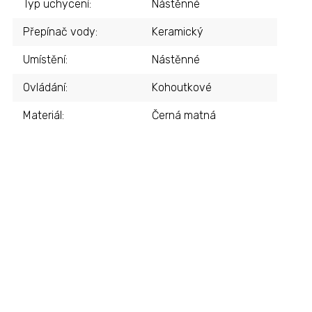
Typ uchycení
:
Nástěnné
Přepínač vody
:
Keramický
Umístění
:
Nástěnné
Ovládání
:
Kohoutkové
Materiál
:
Černá matná