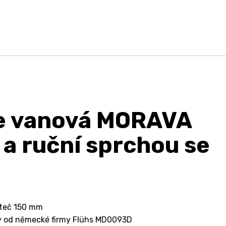
ie vanová MORAVA
a ruční sprchou se
zteč 150 mm
ky od německé firmy Flühs MD0093D