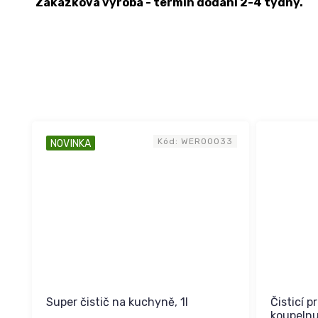
Zakázková výroba - termín dodání 2-4 týdny.
Kód:
WER00033
NOVINKA
Super čistič na kuchyně, 1l
Čisticí 
koupelnu