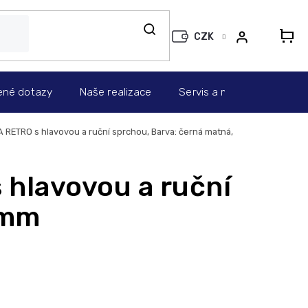
CZK
N
KO
ené dotazy
Naše realizace
Servis a montáž
Info
RETRO s hlavovou a ruční sprchou, Barva: černá matná,
hlavovou a ruční
 mm