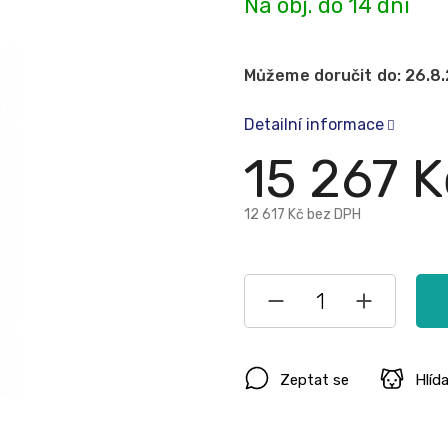
Na obj. do 14 dní
Můžeme doručit do:
26.8
Detailní informace
15 267 K
12 617 Kč bez DPH
Zeptat se
Hlíd