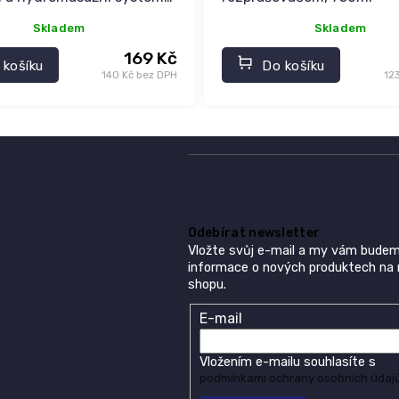
Skladem
Skladem
169 Kč
 košíku
Do košíku
140 Kč bez DPH
12
Odebírat newsletter
Vložte svůj e-mail a my vám budem
informace o nových produktech na
shopu.
E-mail
Vložením e-mailu souhlasíte s
podmínkami ochrany osobních údaj