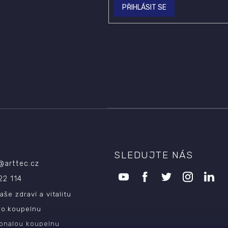
PŘIHLÁSIT SE
SLEDUJTE NÁS
@
arttec.cz
22 114
aše zdraví a vitalitu
ro.koupelnu
onalou koupelnu