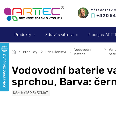
Přejít
na
obsah
+420 54
Produkty
Zdraví a vitalita
Prodejna ARTTEC
Vodovodní
Van
Produkty
Příslušenství
baterie
bate
Vodovodní baterie v
sprchou, Barva: čer
Kód:
MK159.5/3CMAT