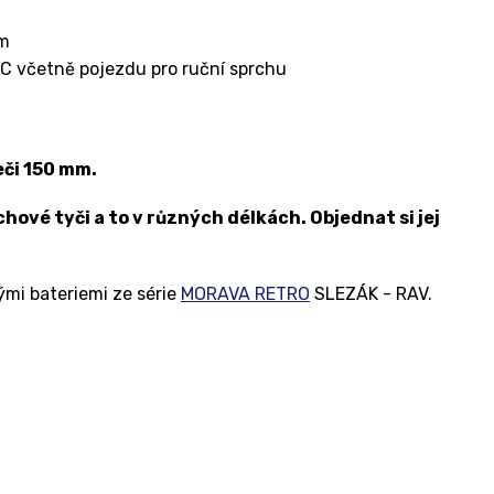
cm
 včetně pojezdu pro ruční sprchu
eči 150 mm.
hové tyči a to v různých délkách. Objednat si jej
ými bateriemi ze série
MORAVA RETRO
SLEZÁK - RAV.