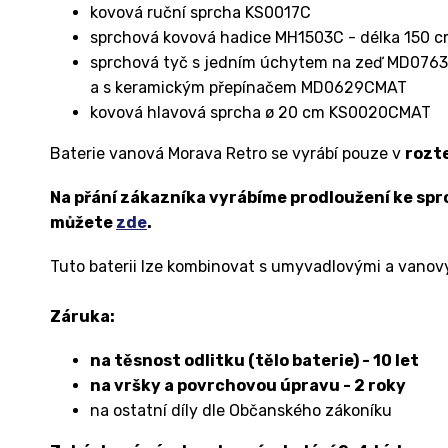
kovová ruční sprcha KS0017C
sprchová kovová hadice MH1503C - délka 150 
sprchová tyč s jedním úchytem na zeď MD0763C
a s
keramickým
přepínačem MD0629CMAT
kovová hlavová sprcha ø 20 cm KS0020CMAT
Baterie vanová Morava Retro se vyrábí pouze v
rozt
Na přání zákazníka vyrábíme prodloužení ke sprc
můžete
zde
.
Tuto baterii lze kombinovat s umyvadlovými a vanov
Záruka:
na těsnost odlitku (tělo baterie) - 10 let
na vršky a povrchovou úpravu - 2 roky
na ostatní díly dle Občanského zákoníku