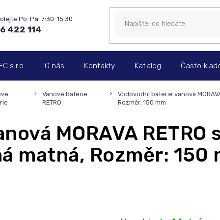
6 422 114
 s.r.o.
O nás
Kontakty
Katalog
Často klad
ové
Vanové baterie
Vodovodní baterie vanová MORAVA 
rie
RETRO
Rozměr: 150 mm
anová MORAVA RETRO s 
ná matná, Rozměr: 150