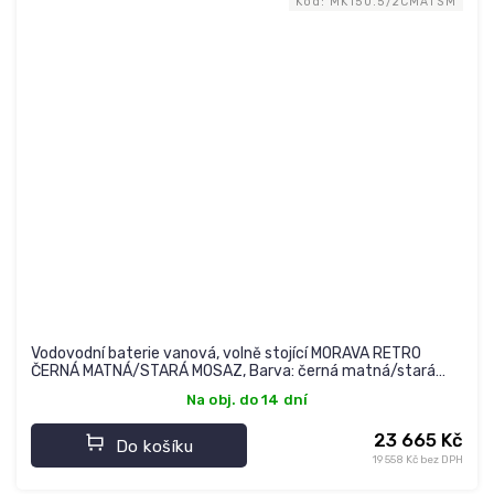
Kód:
MK150.5/2CMATSM
Vodovodní baterie vanová, volně stojící MORAVA RETRO
ČERNÁ MATNÁ/STARÁ MOSAZ, Barva: černá matná/stará
mosaz, Rozměr: 150 mm
Na obj. do 14 dní
23 665 Kč
Do košíku
19 558 Kč bez DPH