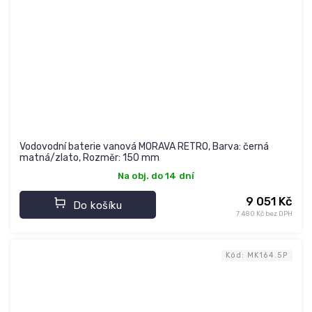
Vodovodní baterie vanová MORAVA RETRO, Barva: černá
matná/zlato, Rozměr: 150 mm
Na obj. do 14 dní
9 051 Kč
Do košíku
7 480 Kč bez DPH
Kód:
MK164.5P