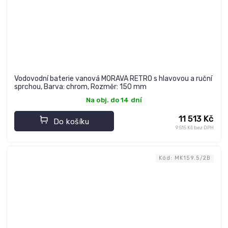
Vodovodní baterie vanová MORAVA RETRO s hlavovou a ruční
sprchou, Barva: chrom, Rozměr: 150 mm
Na obj. do 14 dní
11 513 Kč
Do košíku
9 515 Kč bez DPH
Kód:
MK159.5/2B