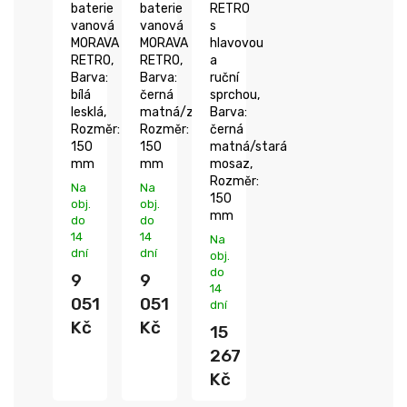
baterie
baterie
RETRO
vanová
vanová
s
MORAVA
MORAVA
hlavovou
RETRO,
RETRO,
a
Barva:
Barva:
ruční
bílá
černá
sprchou,
lesklá,
matná/zlato,
Barva:
Rozměr:
Rozměr:
černá
150
150
matná/stará
mm
mm
mosaz,
Rozměr:
Na
Na
150
obj.
obj.
mm
do
do
14
14
Na
dní
dní
obj.
do
9
9
14
051
051
dní
Kč
Kč
15
267
Kč