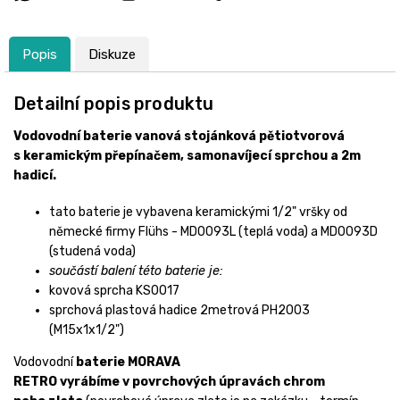
Popis
Diskuze
Detailní popis produktu
Vodovodní baterie vanová stojánková pětiotvorová
s keramickým přepínačem, samonavíjecí sprchou a 2m
hadicí.
tato baterie je vybavena keramickými 1/2" vršky
od
německé firmy Flühs
- MD0093L (teplá voda) a MD0093D
(studená voda)
součástí balení této baterie je:
kovová sprcha KS0017
sprchová plastová hadice 2metrová PH2003
(M15x1x1/2")
Vodovodní
baterie MORAVA
RETRO
vyrábíme
v
povrchových
úpravách
chrom