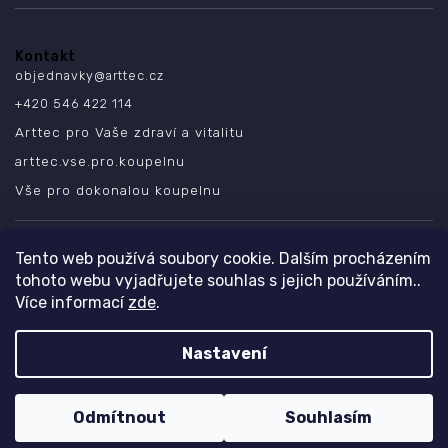
Kontakt
objednavky
@
arttec.cz
+420 546 422 114
Arttec pro Vaše zdraví a vitalitu
arttec.vse.pro.koupelnu
Vše pro dokonalou koupelnu
SLEDUJTE NÁS
Tento web používá soubory cookie. Dalším procházením
tohoto webu vyjadřujete souhlas s jejich používáním..
Více informací
zde
.
Nastavení
Copyright 2026
ARTTEC s.r.o.
. Všechna práva vyhrazena.
Design
Shoptak.cz
| Platforma
Shoptet
Odmítnout
Souhlasím