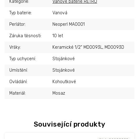
Kategorie
:
Vanové baterie RETRO
Typ baterie
:
Vanová
Perlátor
:
Neoperl MA0001
Záruka těsnosti
:
10 let
Vršky
:
Keramické 1/2“ MD0093L, MD0093D
Typ uchycení
:
Stojánkové
Umístění
:
Stojánkové
Ovládání
:
Kohoutkové
Materiál
:
Mosaz
Související produkty