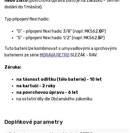
nebo
zlato
(povrchová úprava zlato je na zakázku - termín
dodání do
1 měsíce
).
Typ připojení flexi hadic:
"0" - připojení flexi hadic 3/8" (např. MK562.
0
P)
"5" - připojení flexi hadic 1/2" (např. MK562.
5
P)
Tuto baterii lze kombinovat s umyvadlovými a sprchovými
bateriemi ze série
MORAVA RETRO
SLEZÁK - RAV.
Záruka:
na těsnost odlitku (tělo baterie) - 10 let
na kartuši - 2 roky
na povrchovou úpravu - 6 let
na ostatní díly dle Občanského zákoníku
Doplňkové parametry