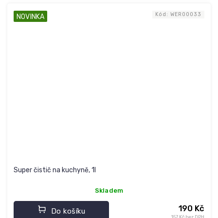
Kód:
WER00033
NOVINKA
Super čistič na kuchyně, 1l
Skladem
190 Kč
Do košíku
157 Kč bez DPH