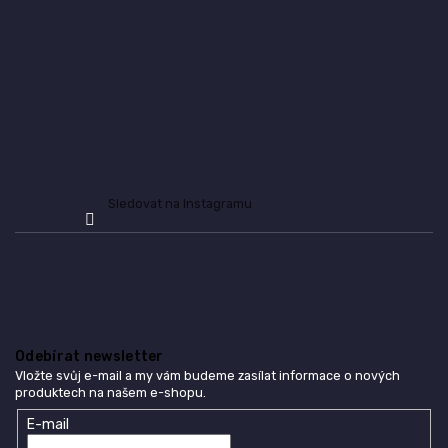
í
Sledovat na Instagramu
Odebírat newsletter
Vložte svůj e-mail a my vám budeme zasílat informace o nových
produktech na našem e-shopu.
E-mail