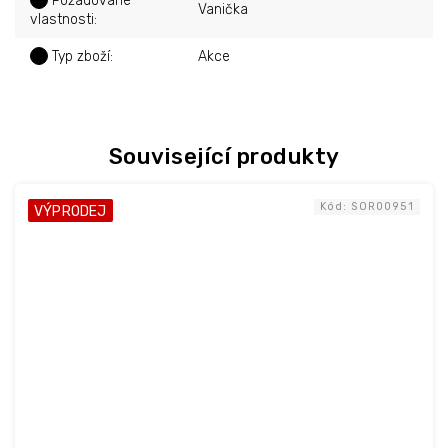
?
Požadované
Vanička
vlastnosti
:
?
Typ zboží
:
Akce
Související produkty
Kód:
SOR00951
VÝPRODEJ