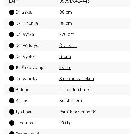
EAN
:
8595176424443
?
01. Šířka
:
88 cm
?
02. Hloubka
:
88 cm
?
03. Výška
:
220 cm
?
04. Půdorys
:
Čtvrtkruh
?
05. Výplň
:
Grape
?
10. Šířka vstupu
:
53 cm
?
Dle vaničky
:
S nízkou vaničkou
?
Baterie
:
trojcestná baterie
?
Strop
:
Se stropem
?
Typ boxu
:
Parní box s masáží
?
Hmotnost
:
130 kg