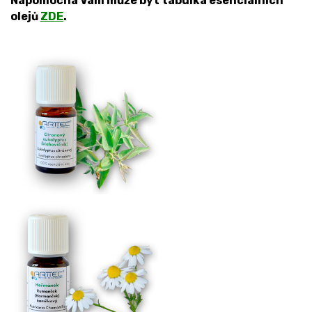
Nápomocná Vám může být tabulka esenciálních
olejů
ZDE
.