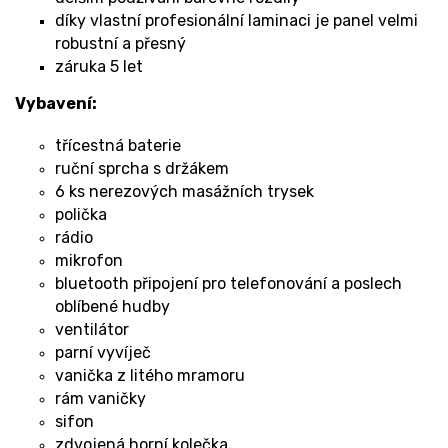
díky vlastní profesionální laminaci je panel velmi
robustní a přesný
záruka 5 let
Vybavení:
třícestná baterie
ruční sprcha s držákem
6 ks nerezových masážních trysek
polička
rádio
mikrofon
bluetooth připojení pro telefonování a poslech
oblíbené hudby
ventilátor
parní vyvíječ
vanička z litého mramoru
rám vaničky
sifon
zdvojená horní kolečka