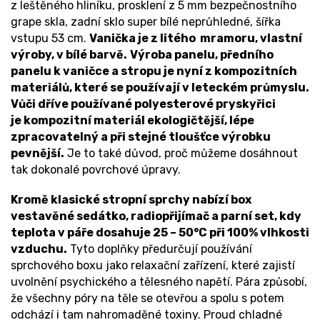
z leštěného hliníku, prosklení z 5 mm bezpečnostního
grape skla, zadní sklo super bílé neprůhledné, šířka
vstupu 53 cm.
Vanička je z litého mramoru, vlastní
výroby, v bílé barvě.
Výroba panelu, předního
panelu k vaničce a stropu je nyní z kompozitních
materiálů, které se používají v leteckém průmyslu.
Vůči dříve používané polyesterové pryskyřici
je kompozitní materiál
ekologičtější, lépe
zpracovatelný a při stejné tloušťce výrobku
pevnější.
Je to také důvod, proč můžeme dosáhnout
tak dokonalé povrchové úpravy.
Kromě klasické stropní sprchy nabízí box
vestavěné sedátko, radiopřijímač a parní set, kdy
teplota v páře dosahuje 25 – 50°C při 100% vlhkosti
vzduchu.
Tyto doplňky předurčují používání
sprchového boxu jako relaxační zařízení, které zajistí
uvolnění psychického a tělesného napětí. Pára způsobí,
že všechny póry na těle se otevřou a spolu s potem
odchází i tam nahromaděné toxiny. Proud chladné