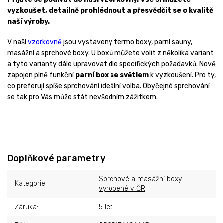
vyzkoušet, detailně prohlédnout a přesvědčit se o kvalitě
naší výroby.
V naší
vzorkovně
jsou vystaveny termo boxy, parní sauny,
masážní a sprchové boxy. U boxů můžete volit z několika variant
a tyto varianty dále upravovat dle specifických požadavků. Nově
zapojen plně funkční
parní box se světlem
k vyzkoušení. Pro ty,
co preferují spíše sprchování ideální volba. Obyčejné sprchování
se tak pro Vás může stát nevšedním zážitkem.
Doplňkové parametry
Sprchové a masážní boxy
Kategorie
:
vyrobené v ČR
Záruka
:
5 let