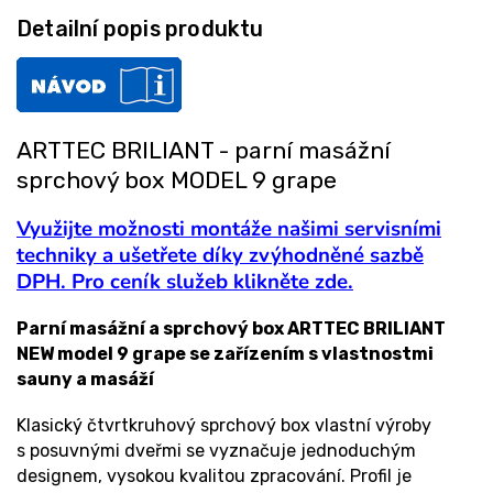
Detailní popis produktu
ARTTEC BRILIANT - parní masážní
sprchový box MODEL 9 grape
Využijte možnosti montáže našimi servisními
techniky a ušetřete díky zvýhodněné sazbě
DPH. Pro ceník služeb klikněte zde.
Parní masážní a sprchový box ARTTEC BRILIANT
NEW model 9 grape se zařízením s vlastnostmi
sauny a masáží
Klasický čtvrtkruhový sprchový box vlastní výroby
s posuvnými dveřmi se vyznačuje jednoduchým
designem, vysokou kvalitou zpracování. Profil je