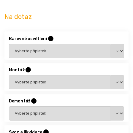
Na dotaz
Barevné osvětlení
?
Montáž
?
Demontáž
?
Svoz a likvidace
?