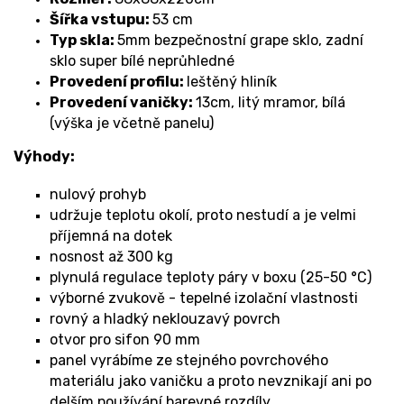
Šířka vstupu:
53 cm
Typ skla:
5mm bezpečnostní grape sklo, zadní
sklo super bílé neprůhledné
Provedení profilu:
leštěný hliník
Provedení vaničky:
13cm, litý mramor, bílá
(výška je včetně panelu)
Výhody:
nulový prohyb
udržuje teplotu okolí, proto nestudí a je velmi
příjemná na dotek
nosnost až 300 kg
plynulá regulace teploty páry v boxu (25-50
°C)
výborné zvukově - tepelné izolační vlastnosti
rovný a hladký neklouzavý povrch
otvor pro sifon 90 mm
panel vyrábíme ze stejného povrchového
materiálu jako vaničku a proto nevznikají ani po
delším používání barevné rozdíly