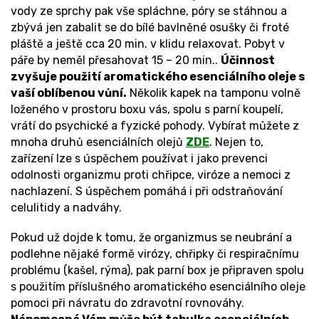
vody ze sprchy pak vše spláchne, póry se stáhnou a
zbývá jen zabalit se do bílé bavlněné osušky či froté
pláště a ještě cca 20 min. v klidu relaxovat. Pobyt v
páře by neměl přesahovat 15 – 20 min..
Účinnost
zvyšuje použití aromatického esenciálního oleje s
vaší oblíbenou vůní.
Několik kapek na tamponu volně
loženého v prostoru boxu vás, spolu s parní koupelí,
vrátí do psychické a fyzické pohody. Vybírat můžete z
mnoha druhů esenciálních olejů
ZDE
. Nejen to,
zařízení lze s úspěchem používat i jako prevenci
odolnosti organizmu proti chřipce, viróze a nemoci z
nachlazení. S úspěchem pomáhá i při odstraňování
celulitidy a nadváhy.
Pokud už dojde k tomu, že organizmus se neubrání a
podlehne nějaké formě virózy, chřipky či respiračnímu
problému (kašel, rýma), pak parní box je připraven spolu
s použitím příslušného aromatického esenciálního oleje
pomoci při návratu do zdravotní rovnováhy.