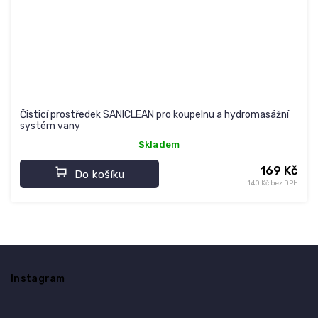
Čisticí prostředek SANICLEAN pro koupelnu a hydromasážní
systém vany
Skladem
169 Kč
Do košíku
140 Kč bez DPH
Z
á
Instagram
p
a
t