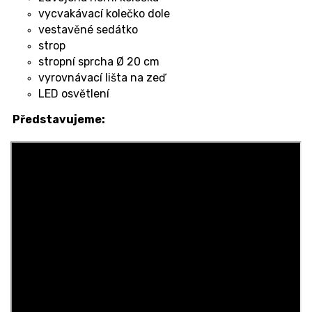
vycvakávací kolečko dole
vestavěné sedátko
strop
stropní sprcha Ø 20 cm
vyrovnávací lišta na zeď
LED osvětlení
Představujeme: