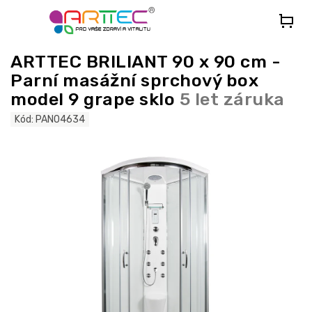
Přejít
na
obsah
ARTTEC BRILIANT 90 x 90 cm -
Parní masážní sprchový box
model 9 grape sklo
5 let záruka
Kód:
PAN04634