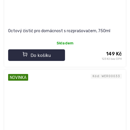
Octový čistič pro domácnost s rozprašovačem, 750ml
Skladem
149 Kč
Do košíku
123 Kč bez DPH
Kód:
WER00033
NOVINKA