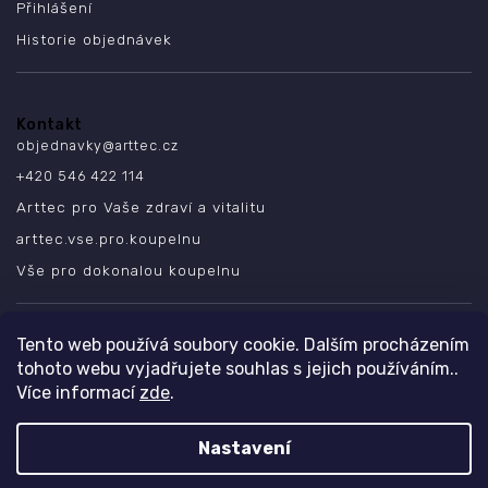
Přihlášení
Historie objednávek
Kontakt
objednavky
@
arttec.cz
+420 546 422 114
Arttec pro Vaše zdraví a vitalitu
arttec.vse.pro.koupelnu
Vše pro dokonalou koupelnu
SLEDUJTE NÁS
Tento web používá soubory cookie. Dalším procházením
tohoto webu vyjadřujete souhlas s jejich používáním..
Více informací
zde
.
Nastavení
Copyright 2026
ARTTEC s.r.o.
. Všechna práva vyhrazena.