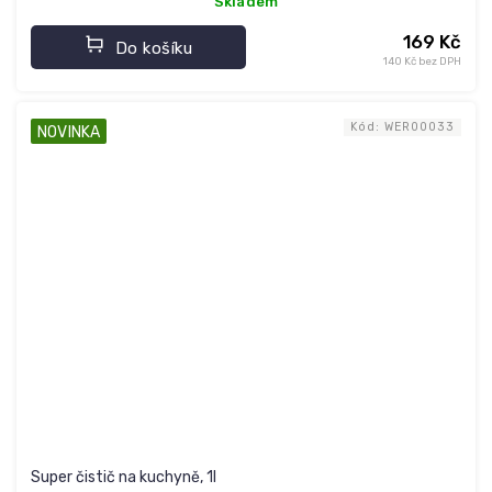
Skladem
169 Kč
Do košíku
140 Kč bez DPH
Kód:
WER00033
NOVINKA
Super čistič na kuchyně, 1l