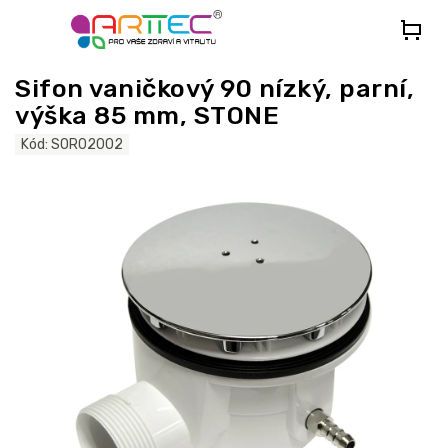
Přejít
na
obsah
Sifon vaničkový 90 nízký, parní,
výška 85 mm, STONE
Kód:
SOR02002