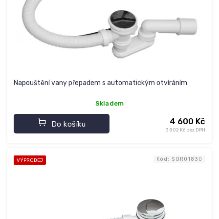
d
u
k
t
ů
Napouštění vany přepadem s automatickým otvíráním
Skladem
4 600 Kč
Do košíku
3 802 Kč bez DPH
Kód:
SOR01830
VÝPRODEJ