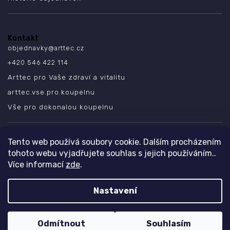
Kontakt
objednavky
@
arttec.cz
+420 546 422 114
Arttec pro Vaše zdraví a vitalitu
arttec.vse.pro.koupelnu
Vše pro dokonalou koupelnu
SLEDUJTE NÁS
Tento web používá soubory cookie. Dalším procházením
tohoto webu vyjadřujete souhlas s jejich používáním..
Více informací
zde
.
Nastavení
Copyright 2026
ARTTEC s.r.o.
. Všechna práva vyhrazena.
Design
Shoptak.cz
| Platforma
Shoptet
Odmítnout
Souhlasím