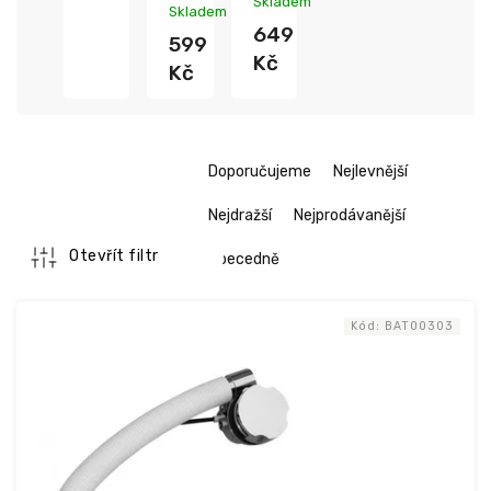
Skladem
Kč
Skladem
649
599
Kč
Kč
Ř
Doporučujeme
Nejlevnější
a
z
Nejdražší
Nejprodávanější
e
n
Otevřít filtr
Abecedně
í
V
p
ý
r
Kód:
BAT00303
p
o
i
d
s
u
p
k
r
t
o
ů