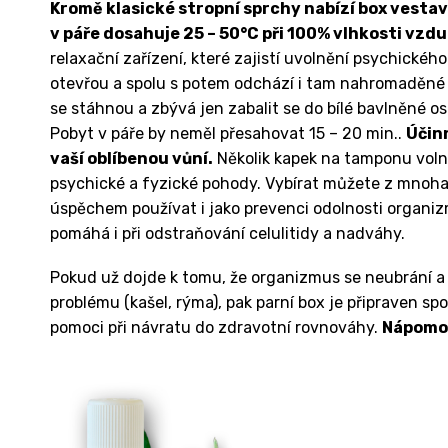
Kromě klasické stropní sprchy nabízí box vestav
v páře dosahuje 25 – 50°C při 100% vlhkosti vzd
relaxační zařízení, které zajistí uvolnění psychickéh
otevřou a spolu s potem odchází i tam nahromaděné 
se stáhnou a zbývá jen zabalit se do bílé bavlněné osu
Pobyt v páře by neměl přesahovat 15 – 20 min..
Účin
vaší oblíbenou vůní.
Několik kapek na tamponu volně 
psychické a fyzické pohody. Vybírat můžete z mnoha
úspěchem používat i jako prevenci odolnosti organiz
pomáhá i při odstraňování celulitidy a nadváhy.
Pokud už dojde k tomu, že organizmus se neubrání a 
problému (kašel, rýma), pak parní box je připraven sp
pomoci při návratu do zdravotní rovnováhy.
Nápomoc