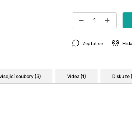
Zeptat se
Hlíd
isející soubory (3)
Videa (1)
Diskuze (