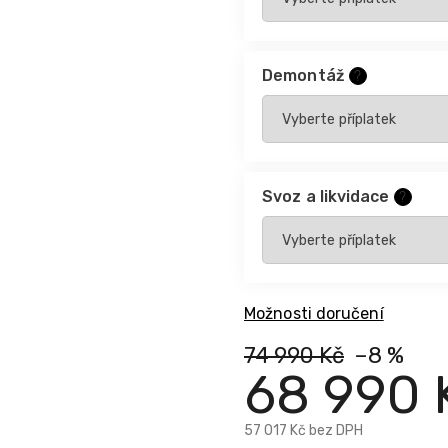
Demontáž
?
Svoz a likvidace
?
Možnosti doručení
74 990 Kč
–8 %
68 990 
57 017 Kč
bez DPH