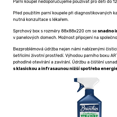
Parní koupel nedoporučujeme používat pro děti do 12
Před použitím parní koupele při diagnostikovaných k
nutná konzultace s lékařem.
Sprchový box s rozměry 88x88x220 cm se
snadno i
v panelových domech. Možnost připojení na společn
Bezproblémová údržba nejen námi nabízenými čistic
šetřícími životní prostředí. Výhodou parního boxu A
pohodlné otevírání a zavírání. Údržbu a čištění usna
s klasickou a infrasaunou nižší spotřeba energie