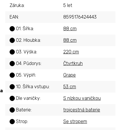
Záruka
:
5 let
EAN
:
8595176424443
01. Šířka
:
88 cm
?
02. Hloubka
:
88 cm
?
03. Výška
:
220 cm
?
04. Půdorys
:
Čtvrtkruh
?
05. Výplň
:
Grape
?
10. Šířka vstupu
:
53 cm
?
ba
Dle vaničky
:
S nízkou vaničkou
?
Baterie
:
trojcestná baterie
?
Strop
:
Se stropem
?