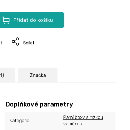
Přidat do košíku
at
Sdílet
1)
Značka
Doplňkové parametry
Parní boxy s nízkou
Kategorie
:
vaničkou