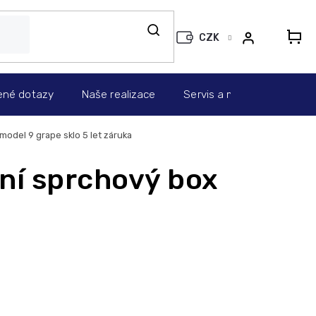
CZK
N
KO
ené dotazy
Naše realizace
Servis a montáž
Info
 model 9 grape sklo
5 let záruka
ní sprchový box