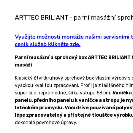
ARTTEC BRILIANT - parní masážní sprc
Využijte možnosti montáže našimi servisními 
ceník služeb klikněte zde.
Parní masážní a sprchový box ARTTEC BRILIANT N
masáží
Klasický čtvrtkruhový sprchový box vlastní výroby
vysokou kvalitou zpracování. Profil je z leštěného hl
super bílé neprůhledné, šířka vstupu 53 cm.
Vanička 
panelu, předního panelu k vaničce a stropu je ny
leteckém průmyslu. Vůči dříve používané polyes
lépe zpracovatelný a při stejné tloušťce výrobku
dokonalé povrchové úpravy.