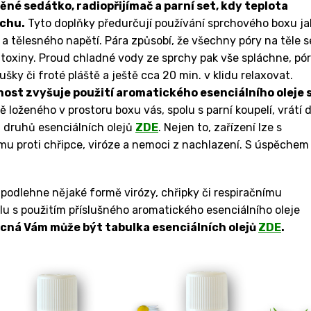
ěné sedátko, radiopřijímač a parní set, kdy teplota
uchu.
Tyto doplňky předurčují používání sprchového boxu ja
o a tělesného napětí. Pára způsobí, že všechny póry na těle s
toxiny. Proud chladné vody ze sprchy pak vše spláchne, pó
šky či froté pláště a ještě cca 20 min. v klidu relaxovat.
nost zvyšuje použití aromatického esenciálního oleje 
loženého v prostoru boxu vás, spolu s parní koupelí, vrátí 
 druhů esenciálních olejů
ZDE
. Nejen to, zařízení lze s
mu proti chřipce, viróze a nemoci z nachlazení. S úspěchem
podlehne nějaké formě virózy, chřipky či respiračnímu
olu s použitím příslušného aromatického esenciálního oleje
ná Vám může být tabulka esenciálních olejů
ZDE
.