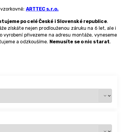
 vzorkovně:
ARTTEC s.r.o.
tujeme po celé České i Slovenské republice
.
že získáte nejen prodlouženou záruku na 6 let, ale i
 po vyrobení přivezeme na adresu montáže, vyneseme
ntujeme a odzkoušíme.
Nemusíte se o nic starat
.