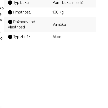
Typ boxu
:
Parní box s masáží
?
ko
Hmotnost
:
130 kg
?
e
ry
Požadované
?
Vanička
vlastnosti
:
s
Typ zboží
:
Akce
?
do