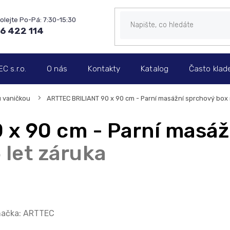
6 422 114
 s.r.o.
O nás
Kontakty
Katalog
Často klad
u vaničkou
ARTTEC BRILIANT 90 x 90 cm - Parní masážní sprchový box
x 90 cm - Parní masáž
 let záruka
ačka:
ARTTEC