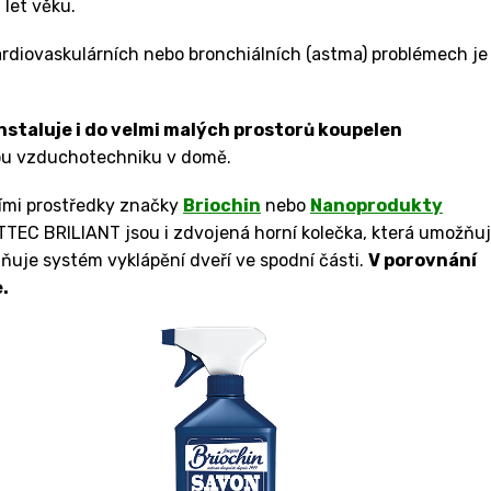
 let věku.
ardiovaskulárních nebo bronchiálních (astma) problémech je
nstaluje i do velmi malých prostorů koupelen
ou vzduchotechniku v domě.
ími prostředky značky
Briochin
nebo
Nanoprodukty
RTTEC BRILIANT jsou i zdvojená horní kolečka, která umožňuj
dňuje systém vyklápění dveří ve spodní části.
V porovnání
.