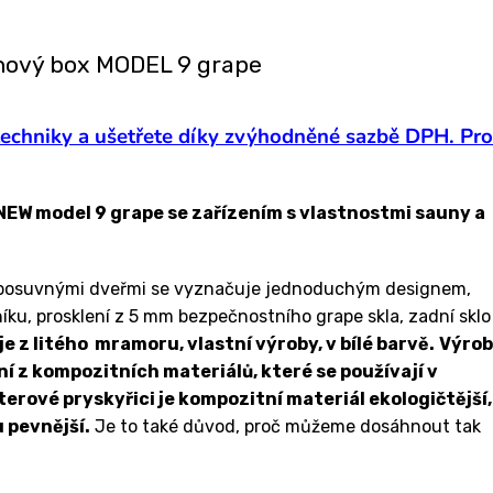
hový box MODEL 9 grape
techniky a ušetřete díky zvýhodněné sazbě DPH. Pro
EW model 9 grape se zařízením s vlastnostmi sauny a
 s posuvnými dveřmi se vyznačuje jednoduchým designem,
iníku, prosklení z 5 mm bezpečnostního grape skla, zadní sklo
je z litého mramoru, vlastní výroby, v bílé barvě.
Výro
ní z kompozitních materiálů, které se používají v
terové pryskyřici je kompozitní materiál
ekologičtější,
 pevnější.
Je to také důvod, proč můžeme dosáhnout tak