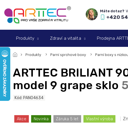
Přejít
na
obsah
+420 54
Produkty
Zdraví a vitalita
Prodejna ARTTEC
Produkty
Parní sprchové boxy
Parní boxy s nízko
ARTTEC BRILIANT 90 
model 9 grape sklo
5
Kód:
PAN04634
Zn
Akce
Novinka
Záruka 5 let
Vlastní výroba