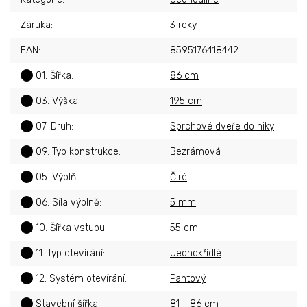
Záruka
:
3 roky
EAN
:
8595176418442
?
01. Šířka
:
86 cm
?
03. Výška
:
195 cm
?
07. Druh
:
Sprchové dveře do niky
?
09. Typ konstrukce
:
Bezrámová
?
05. Výplň
:
Čiré
?
06. Síla výplně
:
5 mm
?
10. Šířka vstupu
:
55 cm
?
11. Typ otevírání
:
Jednokřídlé
?
12. Systém otevírání
:
Pantový
?
Stavební šířka
:
81 - 86 cm