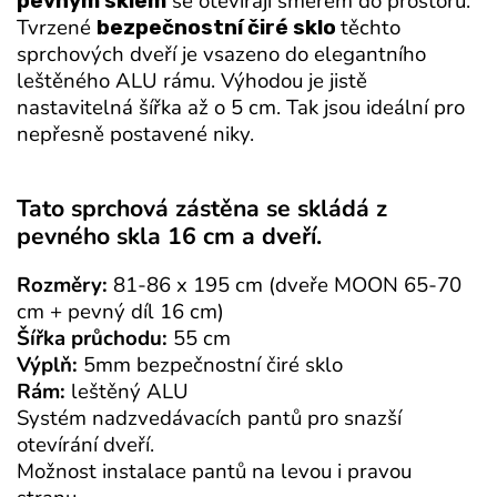
se otevírají směrem do prostoru.
pevným sklem
Tvrzené
těchto
bezpečnostní čiré sklo
sprchových dveří je vsazeno do elegantního
leštěného ALU rámu. Výhodou je jistě
nastavitelná šířka až o 5 cm. Tak jsou ideální pro
nepřesně postavené niky.
Tato sprchová zástěna se skládá z
pevného skla 16 cm a dveří.
Rozměry:
81-86 x 195 cm (dveře MOON 65-70
cm + pevný díl 16 cm)
Šířka průchodu:
55 cm
Výplň:
5mm bezpečnostní čiré sklo
Rám:
leštěný ALU
Systém nadzvedávacích pantů pro snazší
otevírání dveří.
Možnost instalace pantů na levou i pravou