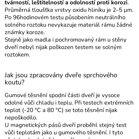
tvárností, leštitelností a odolností proti korozi
.
Průměrná tloušťka vrstvy oxidu hliníku je 2–5 µm.
Po 96hodinovém testu působením neutrálního
solného roztoku nevykazuje materiál rámu žádné
známky koroze.
Stejně jako madla i pochromovaný rám u stěny
dveří nebyl nijak poškozen testem se solným
roztokem.
Jak jsou zpracovány dveře sprchového
koutu?
Gumové těsnění spodní části dveří je vysoce
odolné vůči chladu i teplu. Při testech extrémních
teplot (-20 °C a 80 °C) se toto těsnění nijak
nepoškodilo.
U magnetických pásů dveří proběhl stejný test
vůči teplotám jako u gumového těsnění. I tyto