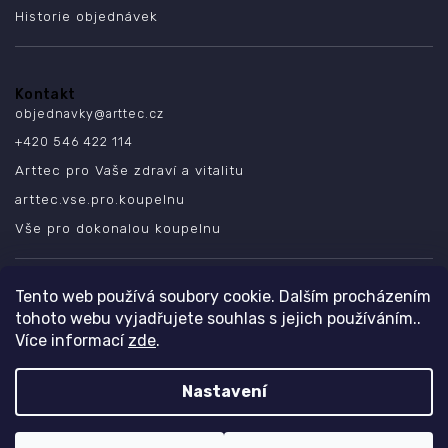
Historie objednávek
Kontakt
objednavky
@
arttec.cz
+420 546 422 114
Arttec pro Vaše zdraví a vitalitu
arttec.vse.pro.koupelnu
Vše pro dokonalou koupelnu
SLEDUJTE NÁS
Tento web používá soubory cookie. Dalším procházením
tohoto webu vyjadřujete souhlas s jejich používáním..
Více informací
zde
.
Nastavení
Copyright 2026
ARTTEC s.r.o.
. Všechna práva vyhrazena.
Design
Shoptak.cz
| Platforma
Shoptet