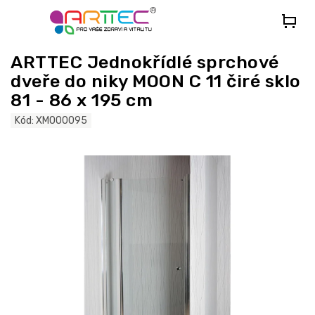
Přejít
na
obsah
ARTTEC Jednokřídlé sprchové
dveře do niky MOON C 11 čiré sklo
81 - 86 x 195 cm
Kód:
XMOO0095