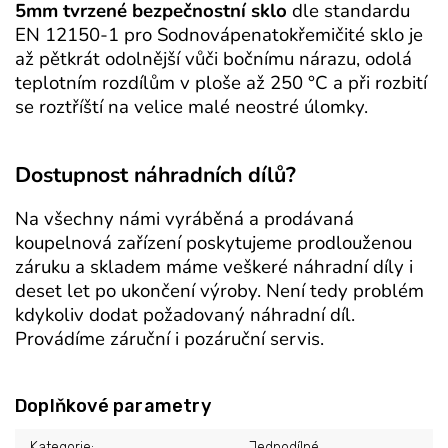
5mm tvrzené bezpečnostní sklo
dle standardu
EN 12150-1 pro Sodnovápenatokřemičité sklo je
až pětkrát odolnější vůči bočnímu nárazu, odolá
teplotním rozdílům v ploše až 250 °C a při rozbití
se roztříští na velice malé neostré úlomky.
Dostupnost náhradních dílů?
Na všechny námi vyráběná a prodávaná
koupelnová zařízení poskytujeme prodlouženou
záruku a skladem máme veškeré náhradní díly i
deset let po ukončení výroby. Není tedy problém
kdykoliv dodat požadovaný náhradní díl.
Provádíme záruční i pozáruční servis.
Doplňkové parametry
Kategorie
:
Jednodílné