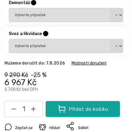
Demontáž
?
Svoz a likvidace
?
Můžeme doručit do:
7.8.2026
Možnosti doručení
9 290 Kč
–25 %
6 967 Kč
5 758 Kč
bez DPH
Přidat do košíku
Zeptat se
Hlídat
Sdílet