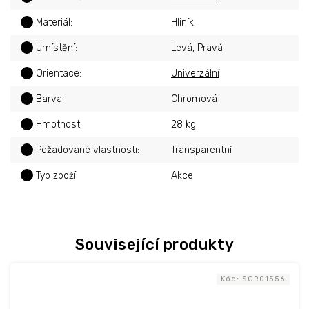
?
Materiál
:
Hliník
?
Umístění
:
Levá, Pravá
?
Orientace
:
Univerzální
?
Barva
:
Chromová
?
Hmotnost
:
28 kg
?
Požadované vlastnosti
:
Transparentní
?
Typ zboží
:
Akce
Související produkty
Kód:
SOR01556