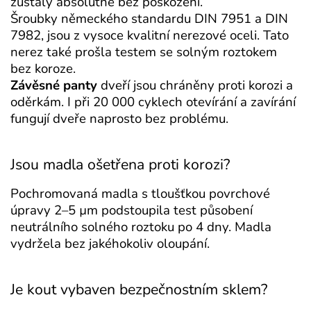
zůstaly absolutně bez poškození.
Šroubky německého standardu DIN 7951 a DIN
7982, jsou z vysoce kvalitní nerezové oceli. Tato
nerez také prošla testem se solným roztokem
bez koroze.
Závěsné panty
dveří jsou chráněny proti korozi a
oděrkám. I při 20 000 cyklech otevírání a zavírání
fungují dveře naprosto bez problému.
Jsou madla ošetřena proti korozi?
Pochromovaná madla s tloušťkou povrchové
úpravy 2–5 µm podstoupila test působení
neutrálního solného roztoku po 4 dny. Madla
vydržela bez jakéhokoliv oloupání.
Je kout vybaven bezpečnostním sklem?