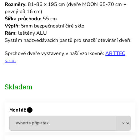
Rozměry:
81-86 x 195 cm (dveře MOON 65-70 cm +
pevný díl 16 cm)
Šířka průchodu:
55 cm
Výplň:
5mm bezpečnostní čiré sklo
Rám:
leštěný ALU
Systém nadzvedávacích pantů pro snazší otevírání dveří.
Sprchové dveře vystaveny v naší vzorkovně:
ARTTEC
s.r.o.
Skladem
Montáž
?