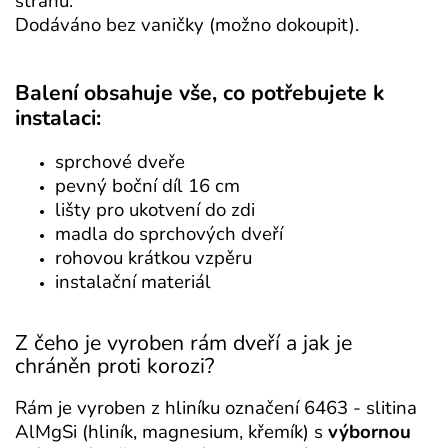
stranu.
Dodáváno bez vaničky (možno dokoupit).
Balení obsahuje vše, co potřebujete k
instalaci:
sprchové dveře
pevný boční díl 16 cm
lišty pro ukotvení do zdi
madla do sprchových dveří
rohovou krátkou vzpěru
instalační materiál
Z čeho je vyroben rám dveří a jak je
chráněn proti korozi?
Rám je vyroben z hliníku označení 6463 - slitina
AlMgSi (hliník, magnesium, křemík) s
výbornou