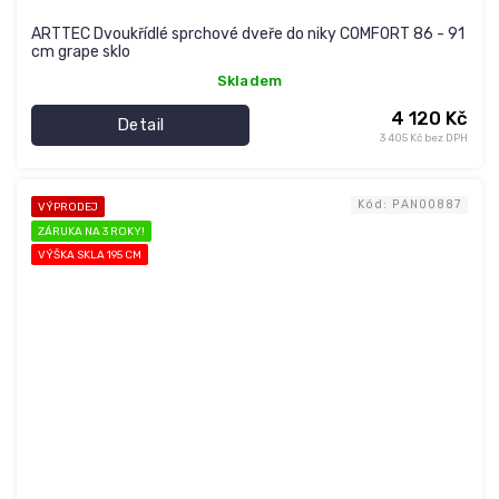
ARTTEC Dvoukřídlé sprchové dveře do niky COMFORT 86 - 91
cm grape sklo
Skladem
4 120 Kč
Detail
3 405 Kč bez DPH
Kód:
PAN00887
VÝPRODEJ
ZÁRUKA NA 3 ROKY!
VÝŠKA SKLA 195 CM