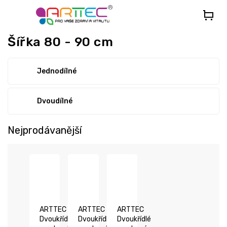
Přejít
na
obsah
Šířka 80 - 90 cm
Jednodílné
Dvoudílné
Nejprodávanější
ARTTEC
ARTTEC
ARTTEC
Dvoukřídlé
Dvoukřídlé
Dvoukřídlé