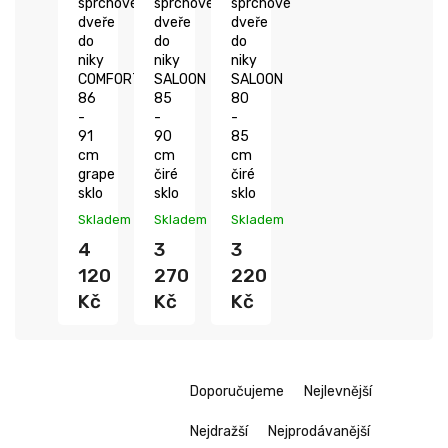
sprchové
sprchové
sprchové
dveře
dveře
dveře
do
do
do
niky
niky
niky
COMFORT
SALOON
SALOON
86
85
80
-
-
-
91
90
85
cm
cm
cm
grape
čiré
čiré
sklo
sklo
sklo
Skladem
Skladem
Skladem
4
3
3
120
270
220
Kč
Kč
Kč
Ř
Doporučujeme
Nejlevnější
a
z
Nejdražší
Nejprodávanější
e