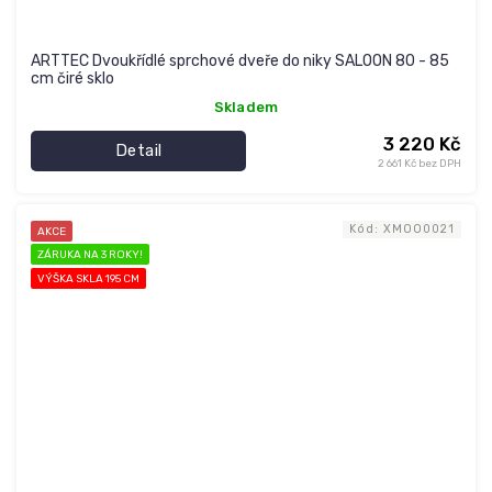
ARTTEC Dvoukřídlé sprchové dveře do niky SALOON 80 - 85
cm čiré sklo
Skladem
3 220 Kč
Detail
2 661 Kč bez DPH
Kód:
XMOO0021
AKCE
ZÁRUKA NA 3 ROKY!
VÝŠKA SKLA 195 CM