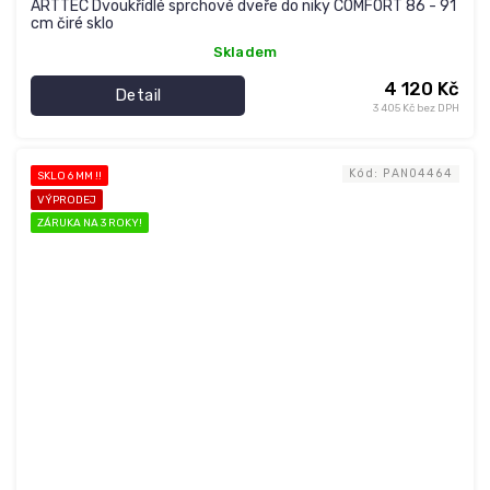
ARTTEC Dvoukřídlé sprchové dveře do niky COMFORT 86 - 91
cm čiré sklo
Skladem
4 120 Kč
Detail
3 405 Kč bez DPH
Kód:
PAN04464
SKLO 6 MM !!
VÝPRODEJ
ZÁRUKA NA 3 ROKY!