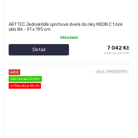
ARTTEC Jednokřídlé sprchové dveře do niky MOON C 1 čiré
sklo 86 - 91 x 195 cm
Skladem
7 042 Kč
Detail
5 820 Kč bez DPH
Kód:
XMOO0095
AKCE
ZÁRUKA NA 3 ROKY!
VÝŠKA SKLA 195 CM