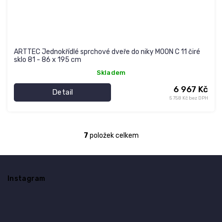
ARTTEC Jednokřídlé sprchové dveře do niky MOON C 11 čiré
sklo 81 - 86 x 195 cm
Skladem
6 967 Kč
Detail
5 758 Kč bez DPH
7
položek celkem
O
v
l
Z
á
á
d
Instagram
p
a
a
c
t
í
í
p