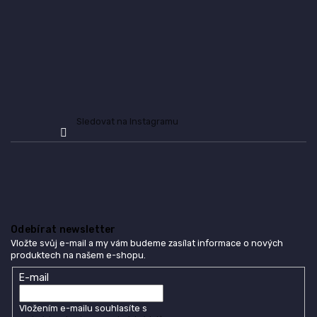
r
v
k
y
v
ý
p
i
s
Sledovat na Instagramu
u
Odebírat newsletter
Vložte svůj e-mail a my vám budeme zasílat informace o nových
produktech na našem e-shopu.
E-mail
Vložením e-mailu souhlasíte s