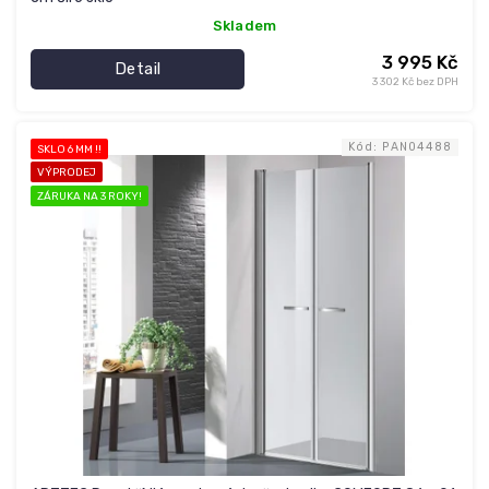
Skladem
3 995 Kč
Detail
3 302 Kč bez DPH
Kód:
PAN04488
SKLO 6 MM !!
VÝPRODEJ
ZÁRUKA NA 3 ROKY!