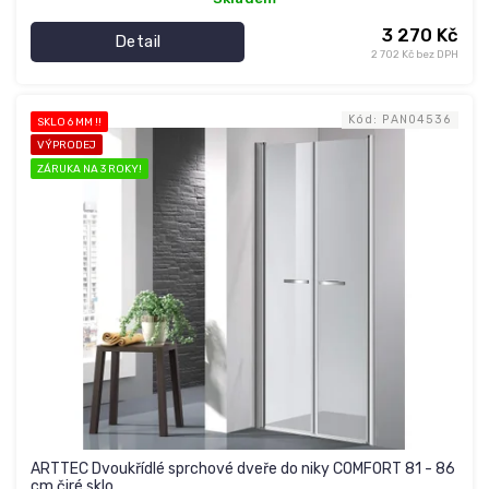
3 270 Kč
Detail
2 702 Kč bez DPH
Kód:
PAN04536
SKLO 6 MM !!
VÝPRODEJ
ZÁRUKA NA 3 ROKY!
ARTTEC Dvoukřídlé sprchové dveře do niky COMFORT 81 - 86
cm čiré sklo