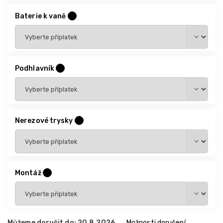
Baterie k vaně
?
Podhlavník
?
Nerezové trysky
?
Montáž
?
Můžeme doručit do:
20.8.2026
Možnosti doručení