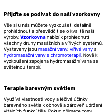
Přijďte se podívat do naší vzorkovny
Vše si u nás můžete vyzkoušet, detailně
prohlédnout a přesvědčit se o kvalitě naší
výroby.
Vzorkovna
nabízí k prohlednutí
všechny druhy masážních a vířivých systémů.
Vystaveny jsou
masážní vany
,
vířivé vany
a
hydromasážní vany s chromoterapií
. Nově k
vyzkoušení zapojena hydromasážní vana se
světelnou terapií.
Terapie barevným světlem
Využívá vlastnosti vody a léčivé účinky
barevného světla k obnově a zároveň udržení
vitálních funkcí těla. Pokud přijmete tomu