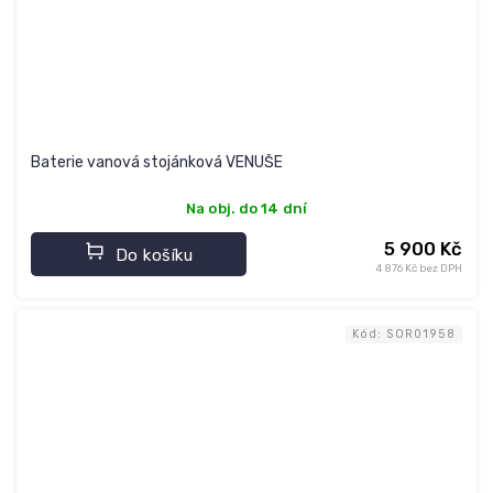
Baterie vanová stojánková VENUŠE
Na obj. do 14 dní
5 900 Kč
Do košíku
4 876 Kč bez DPH
Kód:
SOR01958