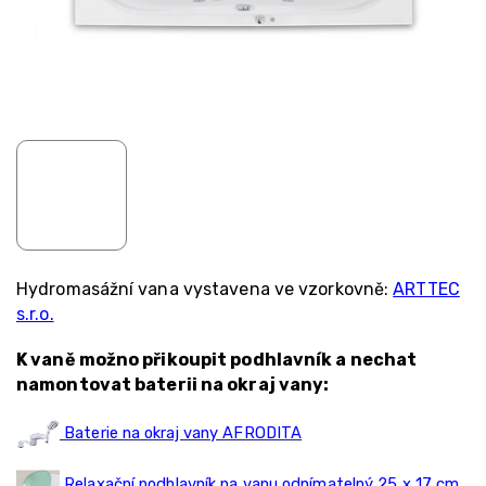
Hydromasážní vana vystavena ve vzorkovně:
ARTTEC
s.r.o.
K vaně možno přikoupit podhlavník a nechat
namontovat baterii na okraj vany:
Baterie na okraj vany AFRODITA
Relaxační podhlavník na vanu odnímatelný 25 x 17 cm,