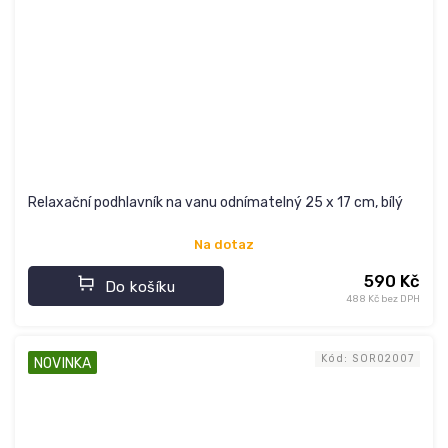
Relaxační podhlavník na vanu odnímatelný 25 x 17 cm, bílý
Na dotaz
590 Kč
Do košíku
488 Kč bez DPH
Kód:
SOR02007
NOVINKA