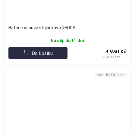
Baterie vanová stojánková RHODA
Na obj. do 14 dní
3 930 Kč
Do košíku
3 248 Kč bez DPH
Kód:
BAT00240