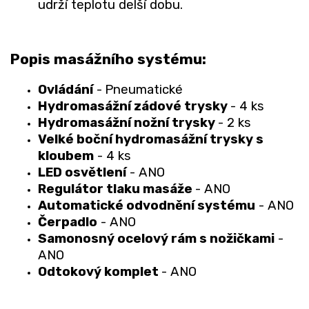
udrží teplotu delší dobu.
Popis masážního systému:
Ovládání
-
Pneumatické
Hydromasážní zádové trysky
- 4 ks
Hydromasážní nožní trysky
- 2 ks
Velké boční hydromasážní trysky s
kloubem
- 4 ks
LED osvětlení
- ANO
Regulátor tlaku masáže
- ANO
Automatické odvodnění systému
- ANO
Čerpadlo
- ANO
Samonosný ocelový rám s nožičkami
-
ANO
Odtokový komplet
- ANO