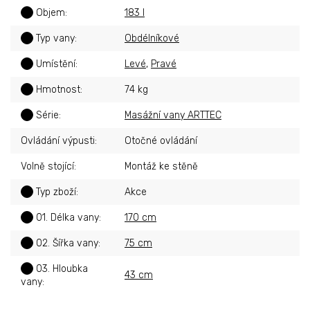
?
Objem
:
183 l
?
Typ vany
:
Obdélníkové
?
Umístění
:
Levé
,
Pravé
?
Hmotnost
:
74 kg
?
Série
:
Masážní vany ARTTEC
Ovládání výpusti
:
Otočné ovládání
Volně stojící
:
Montáž ke stěně
?
Typ zboží
:
Akce
?
01. Délka vany
:
170 cm
?
02. Šířka vany
:
75 cm
?
03. Hloubka
43 cm
vany
: