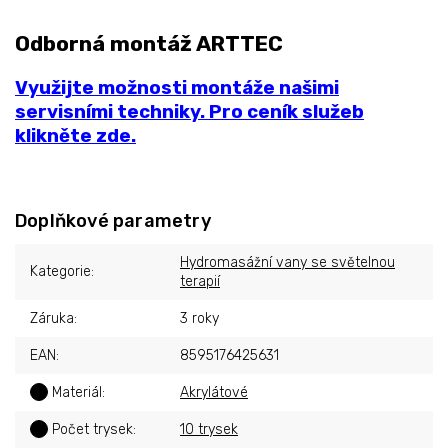
Odborná montáž ARTTEC
Využijte možnosti montáže našimi
servisními techniky. Pro ceník služeb
klikněte zde.
Doplňkové parametry
Hydromasážní vany se světelnou
Kategorie
:
terapií
Záruka
:
3 roky
EAN
:
8595176425631
?
Materiál
:
Akrylátové
?
Počet trysek
:
10 trysek