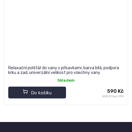
Relaxační polštář do vany s přísavkami, barva bílá, podpora
krku a zad, univerzální velikost pro všechny vany
Skladem
590 Kč
Do košíku
488 Kč bez DPH
Z
á