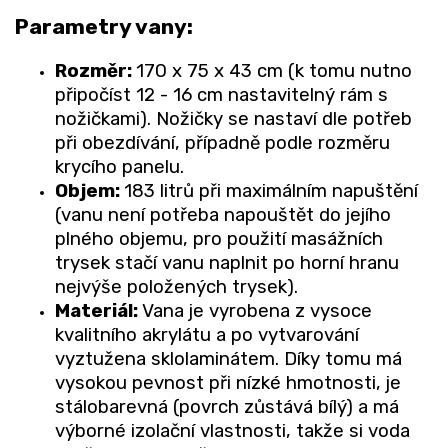
Parametry vany:
Rozměr:
170 x 75 x 43 cm (k tomu nutno
připočíst 12 - 16 cm nastavitelný rám s
nožičkami). Nožičky se nastaví dle potřeb
při obezdívání, případně podle rozměru
krycího panelu.
Objem:
183 litrů při maximálním napuštění
(vanu není potřeba napouštět do jejího
plného objemu, pro použití masážních
trysek stačí vanu naplnit po horní hranu
nejvýše položených trysek).
Materiál:
Vana je vyrobena z vysoce
kvalitního akrylátu a po vytvarování
vyztužena sklolaminátem. Díky tomu má
vysokou pevnost při nízké hmotnosti, je
stálobarevná (povrch zůstává bílý) a má
výborné izolační vlastnosti, takže si voda