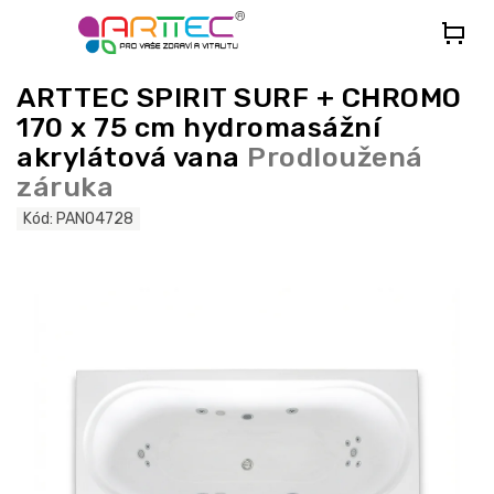
Přejít
na
obsah
ARTTEC SPIRIT SURF + CHROMO
170 x 75 cm hydromasážní
akrylátová vana
Prodloužená
záruka
Kód:
PAN04728