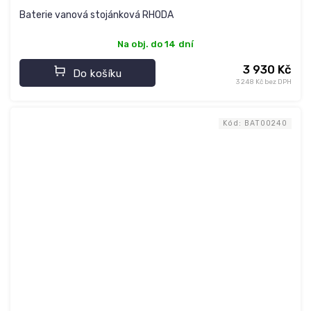
Baterie vanová stojánková RHODA
Na obj. do 14 dní
3 930 Kč
Do košíku
3 248 Kč bez DPH
Kód:
BAT00240