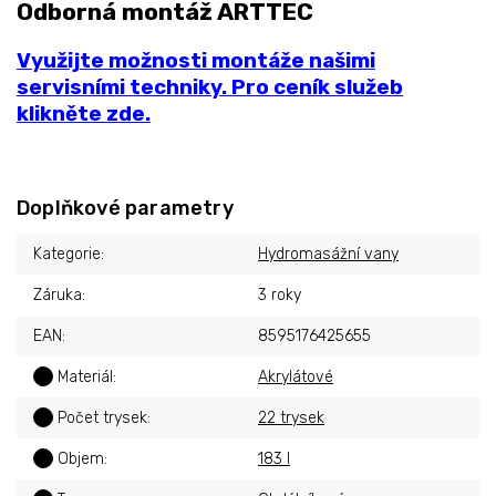
Odborná montáž ARTTEC
Využijte možnosti montáže našimi
servisními techniky. Pro ceník služeb
klikněte zde.
Doplňkové parametry
Kategorie
:
Hydromasážní vany
Záruka
:
3 roky
EAN
:
8595176425655
?
Materiál
:
Akrylátové
?
Počet trysek
:
22 trysek
?
Objem
:
183 l