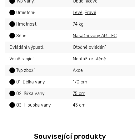
?
Typ vany
:
Obdélníkové
?
Umístění
:
Levé
,
Pravé
?
Hmotnost
:
74 kg
?
Série
:
Masážní vany ARTTEC
Ovládání výpusti
:
Otočné ovládání
Volně stojící
:
Montáž ke stěně
?
Typ zboží
:
Akce
?
01. Délka vany
:
170 cm
?
02. Šířka vany
:
75 cm
?
03. Hloubka vany
:
43 cm
Související produkty