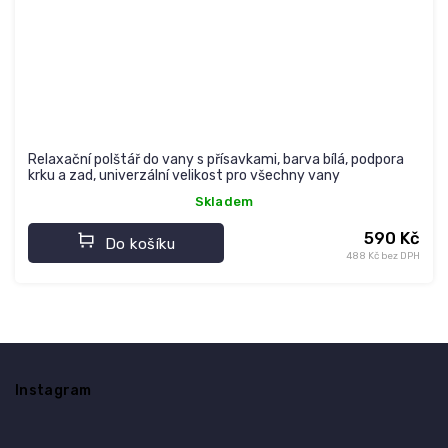
Relaxační polštář do vany s přísavkami, barva bílá, podpora
krku a zad, univerzální velikost pro všechny vany
Skladem
590 Kč
Do košíku
488 Kč bez DPH
Z
á
Instagram
p
a
t