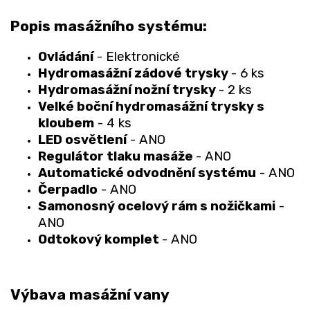
Popis masážního systému:
Ovládání
- Elektronické
Hydromasážní zádové trysky
- 6 ks
Hydromasážní nožní trysky
- 2 ks
Velké boční hydromasážní trysky s
kloubem
- 4 ks
LED osvětlení
- ANO
Regulátor tlaku masáže
- ANO
Automatické odvodnění systému
- ANO
Čerpadlo
- ANO
Samonosný ocelový rám s nožičkami
-
ANO
Odtokový komplet
- ANO
Výbava masážní vany