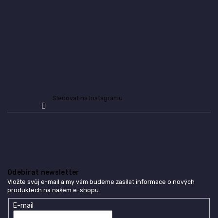
í
Sledovat na Instagramu
Odebírat newsletter
Vložte svůj e-mail a my vám budeme zasílat informace o nových
produktech na našem e-shopu.
E-mail