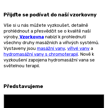
Přijďte se podívat do naší vzorkovny
Vše si u nás můžete vyzkoušet, detailně
prohlédnout a přesvědčit se o kvalitě naší
výroby.
Vzorkovna
nabízí k prohlednutí
všechny druhy masážních a vířivých systémů.
Vystaveny jsou
masážní vany
,
vířivé vany
a
hydromasážní vany s chromoterapií
. Nově k
vyzkoušení zapojena hydromasážní vana se
světelnou terapií.
Představujeme