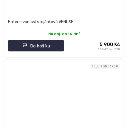
Baterie vanová stojánková VENUŠE
Na obj. do 14 dní
5 900 Kč
Do košíku
4 876 Kč bez DPH
Kód:
SOR01958