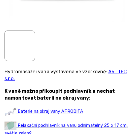
Hydromasážní vana vystavena ve vzorkovně:
ARTTEC
s.r.o.
K vaně možno přikoupit podhlavník a nechat
namontovat baterii na okraj vany:
Baterie na okraj vany AFRODITA
Relaxační podhlavník na vanu odnímatelný 25 x 17 cm,
světle zelený