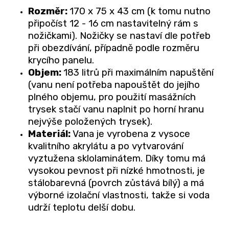
Rozměr:
170 x 75 x 43 cm (k tomu nutno
připočíst 12 - 16 cm nastavitelný rám s
nožičkami). Nožičky se nastaví dle potřeb
při obezdívání, případně podle rozměru
krycího panelu.
Objem:
183 litrů při maximálním napuštění
(vanu není potřeba napouštět do jejího
plného objemu, pro použití masážních
trysek stačí vanu naplnit po horní hranu
nejvýše položených trysek).
Materiál:
Vana je vyrobena z vysoce
kvalitního akrylátu a po vytvarování
vyztužena sklolaminátem. Díky tomu má
vysokou pevnost při nízké hmotnosti, je
stálobarevná (povrch zůstává bílý) a má
výborné izolační vlastnosti, takže si voda
udrží teplotu delší dobu.