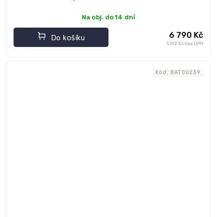
Na obj. do 14 dní
6 790 Kč
Do košíku
5 612 Kč bez DPH
Kód:
BAT00239