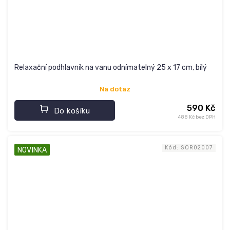
Relaxační podhlavník na vanu odnímatelný 25 x 17 cm, bílý
Na dotaz
590 Kč
Do košíku
488 Kč bez DPH
Kód:
SOR02007
NOVINKA