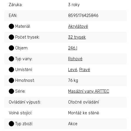
Záruka
:
3 roky
EAN
:
8595176425846
?
Materiál
:
Akrylátové
?
Počet trysek
:
32 trysek
?
Objem
:
246 l
?
Typ vany
:
Rohové
?
Umístění
:
Levé
,
Pravé
?
Hmotnost
:
76 kg
?
Série
:
Masážní vany ARTTEC
Ovládání výpusti
:
Otočné ovládání
Volně stojící
:
Montáž ke stěně
?
Typ zboží
:
Akce