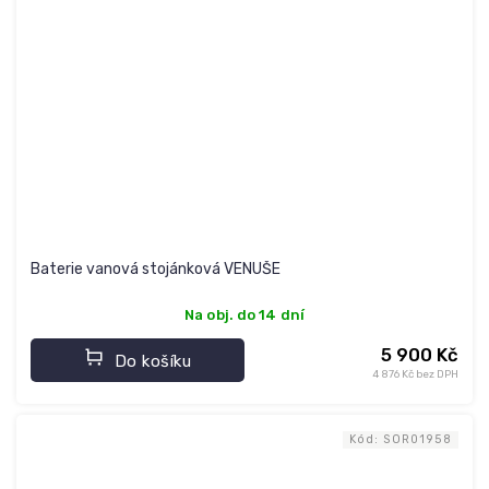
Baterie vanová stojánková VENUŠE
Na obj. do 14 dní
5 900 Kč
Do košíku
4 876 Kč bez DPH
Kód:
SOR01958