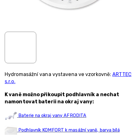
Hydromasážní vana vystavena ve vzorkovně:
ARTTEC
s.r.o.
K vaně možno přikoupit podhlavník a nechat
namontovat baterii na okraj vany:
Baterie na okraj vany AFRODITA
Podhlavník KOMFORT k masážní vaně, barva bílá