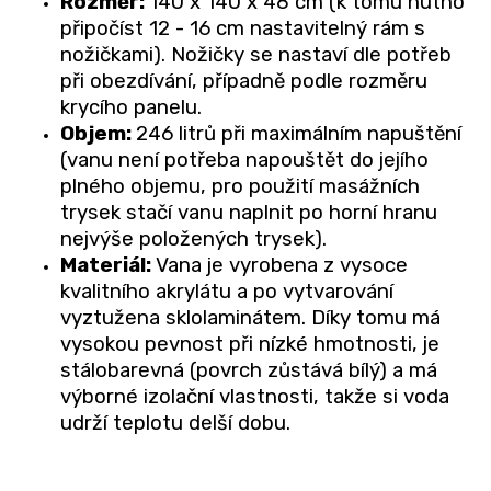
Rozměr:
140 x 140 x 48 cm (k tomu nutno
připočíst 12 - 16 cm nastavitelný rám s
nožičkami). Nožičky se nastaví dle potřeb
při obezdívání, případně podle rozměru
krycího panelu.
Objem:
246 litrů při maximálním napuštění
(vanu není potřeba napouštět do jejího
plného objemu, pro použití masážních
trysek stačí vanu naplnit po horní hranu
nejvýše položených trysek).
Materiál:
Vana je vyrobena z vysoce
kvalitního akrylátu a po vytvarování
vyztužena sklolaminátem. Díky tomu má
vysokou pevnost při nízké hmotnosti, je
stálobarevná (povrch zůstává bílý) a má
výborné izolační vlastnosti, takže si voda
udrží teplotu delší dobu.