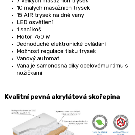
7 velkých masážních trysek
10 malých masážních trysek
15 AIR trysek na dně vany
LED osvětlení
1 sací koš
Motor 750 W
Jednoduché elektronické ovládání
Možnost regulace tlaku trysek
Vanový automat
Vana je samonosná díky ocelovému rámu s
nožičkami
Kvalitní pevná akrylátová skořepina