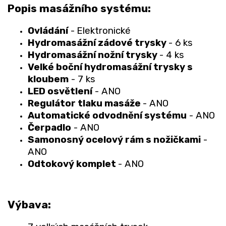
Popis masážního systému:
Ovládání
-
Elektronické
Hydromasážní zádové trysky
- 6 ks
Hydromasážní nožní trysky
- 4 ks
Velké boční hydromasážní trysky s
kloubem
- 7 ks
LED osvětlení
- ANO
Regulátor tlaku masáže
- ANO
Automatické odvodnění systému
- ANO
Čerpadlo
- ANO
Samonosný ocelový rám s nožičkami
-
ANO
Odtokový komplet
- ANO
Výbava: