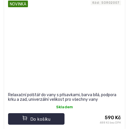
Kód:
SOR02007
NOVINKA
Relaxační polštář do vany s přísavkami, barva bílá, podpora
krku a zad, univerzální velikost pro všechny vany
Skladem
590 Kč
Do košíku
488 Kč bez DPH