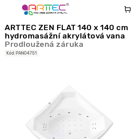
Přejít
na
obsah
ARTTEC ZEN FLAT 140 x 140 cm
hydromasážní akrylátová vana
Prodloužená záruka
Kód:
PAN04751