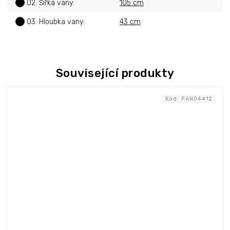
?
02. Šířka vany
:
105 cm
?
03. Hloubka vany
:
43 cm
Související produkty
Kód:
PAN04412