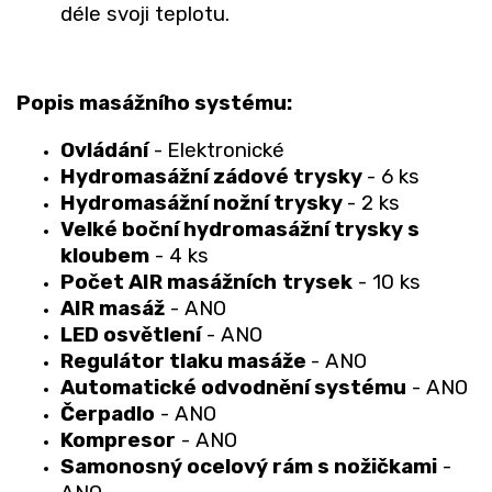
déle svoji teplotu.
Popis masážního systému:
Ovládání
-
Elektronické
Hydromasážní zádové trysky
- 6 ks
Hydromasážní nožní trysky
- 2 ks
Velké boční hydromasážní trysky s
kloubem
- 4 ks
Počet AIR masážních
trysek
- 10 ks
AIR masáž
- ANO
LED osvětlení
- ANO
Regulátor tlaku masáže
- ANO
Automatické odvodnění systému
- ANO
Čerpadlo
- ANO
Kompresor
- ANO
Samonosný ocelový rám s nožičkami
-