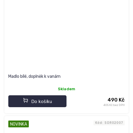
Madlo bílé, doplněk k vanám
Skladem
490 Kč
Do košíku
405 Kč bez DPH
Kód:
SOR02007
NOVINKA