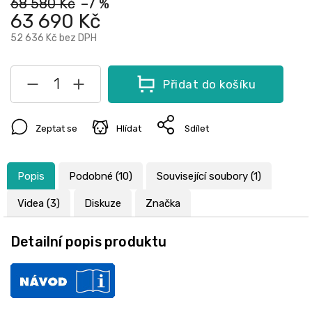
68 580 Kč
–7 %
63 690 Kč
52 636 Kč
bez DPH
Přidat do košíku
Zeptat se
Hlídat
Sdílet
Popis
Podobné (10)
Související soubory (1)
Videa (3)
Diskuze
Značka
Detailní popis produktu