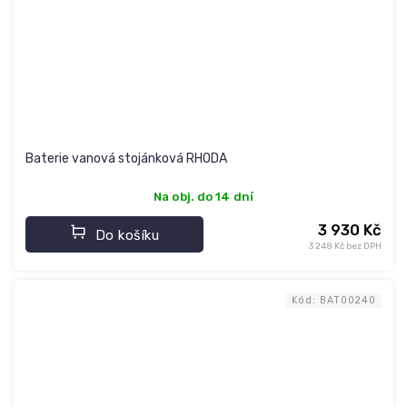
Baterie vanová stojánková RHODA
Na obj. do 14 dní
3 930 Kč
Do košíku
3 248 Kč bez DPH
Kód:
BAT00240