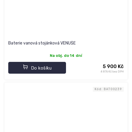
Baterie vanová stojánková VENUŠE
Na obj. do 14 dní
5 900 Kč
Do košíku
4 876 Kč bez DPH
Kód:
BAT00239