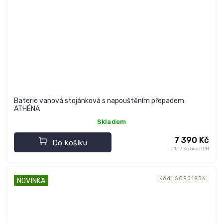
Baterie vanová stojánková s napouštěním přepadem
ATHÉNA
Skladem
7 390 Kč
Do košíku
6 107 Kč bez DPH
Kód:
SOR01956
NOVINKA