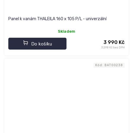
Panel k vanám THALEILA 160 x 105 P/L - univerzální
Skladem
3 990 Kč
Do košíku
3 298 Kč bez DPH
Kód:
BAT00238