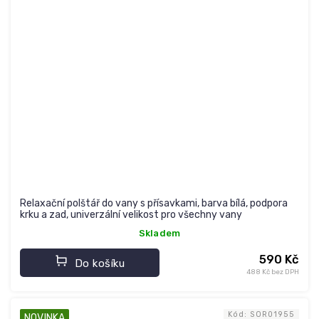
Relaxační polštář do vany s přísavkami, barva bílá, podpora
krku a zad, univerzální velikost pro všechny vany
Skladem
590 Kč
Do košíku
488 Kč bez DPH
Kód:
SOR01955
NOVINKA