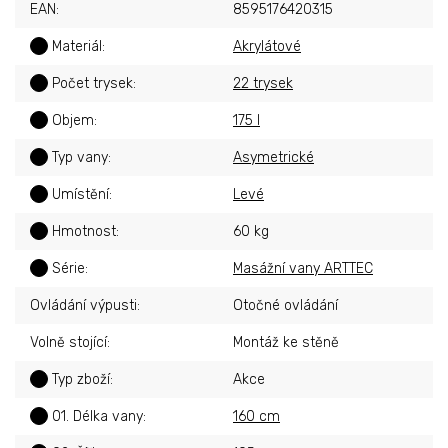
EAN
:
8595176420315
?
Materiál
:
Akrylátové
?
Počet trysek
:
22 trysek
?
Objem
:
175 l
?
Typ vany
:
Asymetrické
?
Umístění
:
Levé
?
Hmotnost
:
60 kg
?
Série
:
Masážní vany ARTTEC
Ovládání výpusti
:
Otočné ovládání
Volně stojící
:
Montáž ke stěně
?
Typ zboží
:
Akce
?
01. Délka vany
:
160 cm