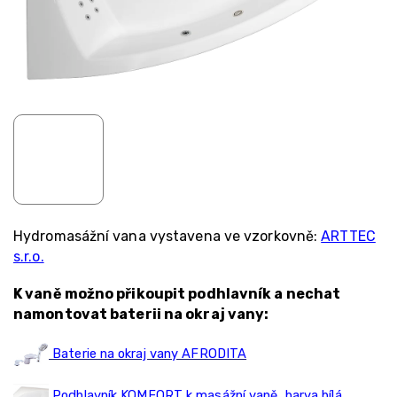
Hydromasážní vana vystavena ve vzorkovně:
ARTTEC
s.r.o.
K vaně možno přikoupit podhlavník a nechat
namontovat baterii na okraj vany:
Baterie na okraj vany AFRODITA
Podhlavník KOMFORT k masážní vaně, barva bílá