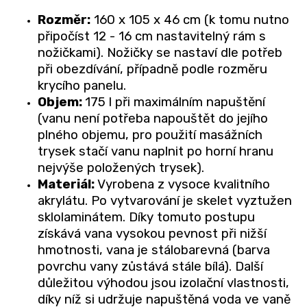
Rozměr:
160 x 105 x 46 cm (k tomu nutno
připočíst 12 - 16 cm nastavitelný rám s
nožičkami). Nožičky se nastaví dle potřeb
při obezdívání, případně podle rozměru
krycího panelu.
Objem:
175 l
při maximálním napuštění
(vanu není potřeba napouštět do jejího
plného objemu, pro použití masážních
trysek stačí vanu naplnit po horní hranu
nejvýše položených trysek).
Materiál:
Vyrobena z vysoce kvalitního
akrylátu. Po vytvarování je skelet vyztužen
sklolaminátem. Díky tomuto postupu
získává vana vysokou pevnost při nižší
hmotnosti, vana je stálobarevná (barva
povrchu vany zůstává stále bílá). Další
důležitou výhodou jsou izolační vlastnosti,
díky níž si udržuje napuštěná voda ve vaně