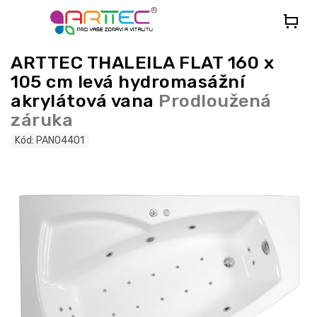
Přejít
na
obsah
ARTTEC THALEILA FLAT 160 x
105 cm levá hydromasážní
akrylátová vana
Prodloužená
záruka
Kód:
PAN04401