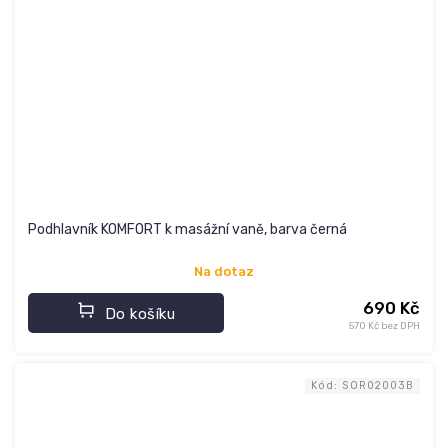
Podhlavník KOMFORT k masážní vaně, barva černá
Na dotaz
690 Kč
Do košíku
570 Kč bez DPH
Kód:
SOR02003B