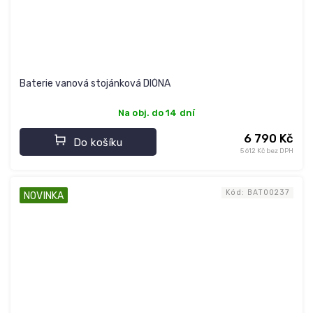
Baterie vanová stojánková DIÓNA
Na obj. do 14 dní
6 790 Kč
Do košíku
5 612 Kč bez DPH
Kód:
BAT00237
NOVINKA