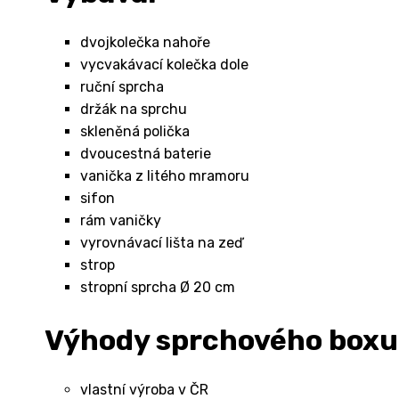
dvojkolečka nahoře
vycvakávací kolečka dole
ruční sprcha
držák na sprchu
skleněná polička
dvoucestná baterie
vanička z litého mramoru
sifon
rám vaničky
vyrovnávací lišta na zeď
strop
stropní sprcha Ø 20 cm
Výhody sprchového box
vlastní výroba v ČR