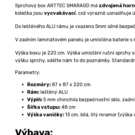
Sprchový box ARTTEC SMARAGD má
zdvojená horn
kolečka jsou
vycvakávací
, což výrazně usnadňuje 
Do leštěného ALU rámu je vsazeno 5mm silné bezpečnos
V zadním laminátovém panelu je umístěna baterie s 
Výška boxu je 220 cm. Výška umístění ruční sprchy se
výšku sprchy, sdělte nám to do poznámky. Standardn
Parametry:
Rozměry:
87 x 87 x 220 cm
Rám:
leštěný ALU
Výplň:
5 mm chinchila bezpečnostní sklo, zadní 
Šířka vstupu:
48 cm
Výška vaničky:
13 cm, bílá, litý mramor (výška
Výbava: