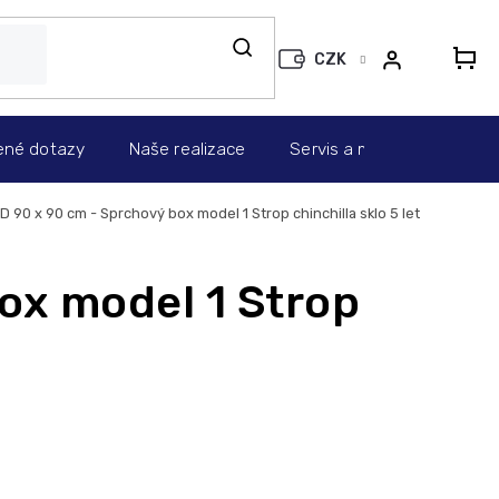
CZK
N
KO
ené dotazy
Naše realizace
Servis a montáž
Info
90 x 90 cm - Sprchový box model 1 Strop chinchilla sklo
5 let
x model 1 Strop