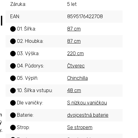
Záruka
:
5 let
l
EAN
:
8595176422708
01. Šířka
:
87 cm
?
02. Hloubka
:
87 cm
?
03. Výška
:
220 cm
?
04. Půdorys
:
Čtverec
?
05. Výplň
:
Chinchilla
?
10. Šířka vstupu
:
48 cm
?
Dle vaničky
:
S nízkou vaničkou
?
m
Baterie
:
dvojcestná baterie
?
ý
Strop
:
Se stropem
?
y.