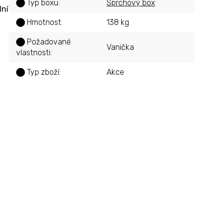
Typ boxu
:
Sprchový box
?
dní
Hmotnost
:
138 kg
?
Požadované
?
Vanička
vlastnosti
:
Typ zboží
:
Akce
?