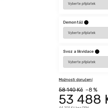
Demontáž
?
Svoz a likvidace
?
Možnosti doručení
58 140 Kč
–8 %
53 488 
44 205 Kč
bez DPH