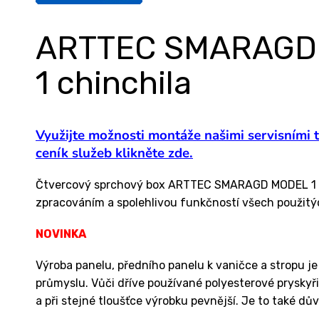
ARTTEC SMARAGD -
1 chinchila
Využijte možnosti montáže našimi servisními 
ceník služeb klikněte zde.
Čtvercový sprchový box ARTTEC SMARAGD MODEL 1 chi
zpracováním a spolehlivou funkčností všech použitýc
NOVINKA
Výroba panelu, předního panelu k vaničce a stropu je
průmyslu. Vůči dříve používané polyesterové pryskyři
a při stejné tloušťce výrobku pevnější. Je to také 