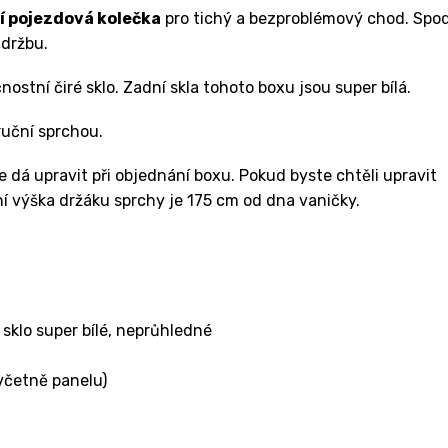
í pojezdová kolečka
pro tichý a bezproblémový chod. Spo
údržbu.
tní čiré sklo. Zadní skla tohoto boxu jsou super bílá.
ruční sprchou.
 dá upravit při objednání boxu. Pokud byste chtěli upravit
í výška držáku sprchy je 175 cm od dna vaničky.
sklo super bílé, neprůhledné
 včetně panelu)