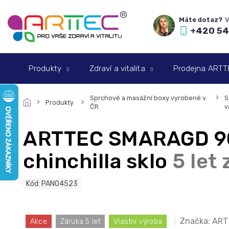
Přejít
na
obsah
+420 54
Produkty
Zdraví a vitalita
Prodejna ARTTEC
Sprchové a masážní boxy vyrobené v
S
Produkty
ČR
v
ARTTEC SMARAGD 90 
chinchilla sklo
5 let
Kód:
PAN04523
Značka:
ART
Akce
Záruka 5 let
Vlastní výroba