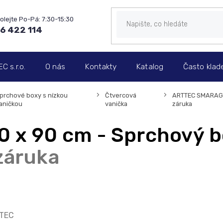
6 422 114
 s.r.o.
O nás
Kontakty
Katalog
Často klad
prchové boxy s nízkou
Čtvercová
ARTTEC SMARAGD 
aničkou
vanička
záruka
x 90 cm - Sprchový bo
 záruka
TEC