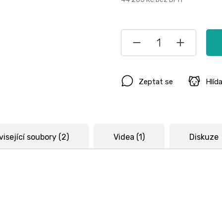
Zeptat se
Hlíd
isející soubory (2)
Videa (1)
Diskuze