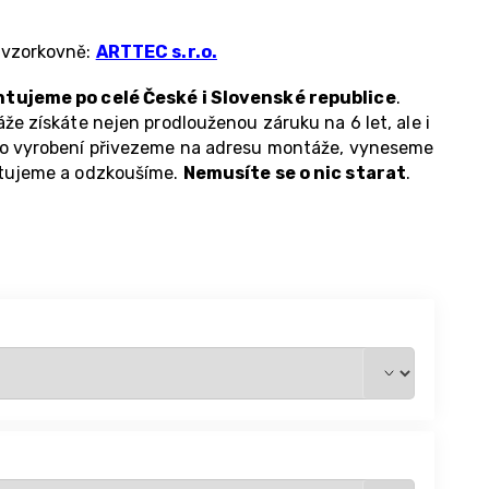
 vzorkovně:
ARTTEC s.r.o.
tujeme po celé České i Slovenské republice
.
že získáte nejen prodlouženou záruku na 6 let, ale i
 po vyrobení přivezeme na adresu montáže, vyneseme
ntujeme a odzkoušíme.
Nemusíte se o nic starat
.