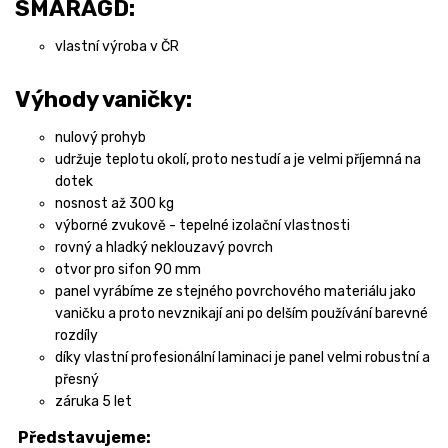
SMARAGD:
vlastní výroba v ČR
Výhody vaničky:
nulový prohyb
udržuje teplotu okolí, proto nestudí a je velmi příjemná na
dotek
nosnost až 300 kg
výborné zvukově - tepelné izolační vlastnosti
rovný a hladký neklouzavý povrch
otvor pro sifon 90 mm
panel vyrábíme ze stejného povrchového materiálu jako
vaničku a proto nevznikají ani po delším používání barevné
rozdíly
díky vlastní profesionální laminaci je panel velmi robustní a
přesný
záruka 5 let
Představujeme: