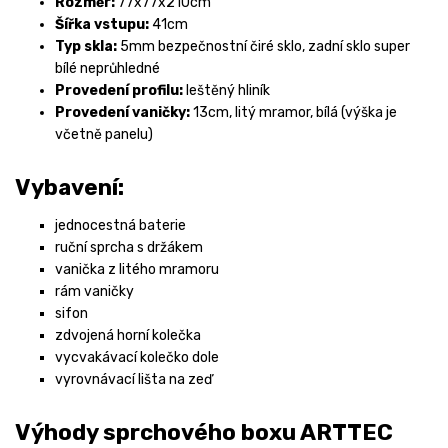
Rozměr:
77x77x210cm
Šířka vstupu:
41cm
Typ skla:
5mm bezpečnostní čiré sklo, zadní sklo super
bílé neprůhledné
Provedení profilu:
leštěný hliník
Provedení vaničky:
13cm, litý mramor, bílá (výška je
včetně panelu)
Vybavení:
jednocestná baterie
ruční sprcha s držákem
vanička z litého mramoru
rám vaničky
sifon
zdvojená horní kolečka
vycvakávací kolečko dole
vyrovnávací lišta na zeď
Výhody sprchového boxu ARTTEC