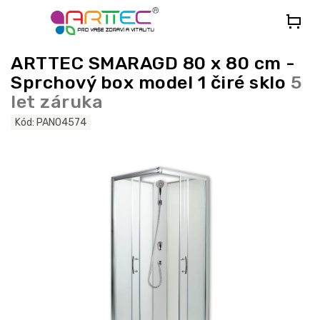
Přejít
na
obsah
ARTTEC SMARAGD 80 x 80 cm -
Sprchový box model 1 čiré sklo
5
let záruka
Kód:
PAN04574