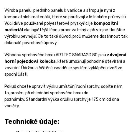
Výroba panelu, předního panelu k vaničce a stropu je nyní z
kompozitních materiálů, které se používají v leteckém průmyslu.
Vůči dříve používané polyesterové pryskyřici je
kompozitní
materiál
ekologičtější, lépe zpracovatelný a při stejné tloušťce
výrobku pevnější. Je to také důvod, proč můžeme dosáhnout tak
dokonalé povrchové úpravy.
Výhodou sprchového boxu ARTTEC SMARAGD 80 jsou
zdvojená
horní pojezdová kolečka
, která umožňují pohodlné otevírání a
zavírání. Údržbu a čištění usnadňuje systém vyklápění dveří ve
spodní části.
Pokud chcete upravit výšku umístění ruční sprchy, sdělte nám
to, prosím, při objednání sprchového boxu do
poznámky. Standardní výška držáku sprchy je 175 cm od dna
vaničky.
Technické údaje: