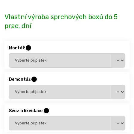
Vlastní výroba sprchových boxů do 5
prac. dní
Montáž
?
Demontáž
?
Svoz a likvidace
?