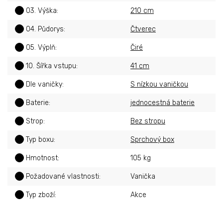
?
03. Výška
:
210 cm
?
04. Půdorys
:
Čtverec
?
05. Výplň
:
Čiré
?
10. Šířka vstupu
:
41 cm
?
Dle vaničky
:
S nízkou vaničkou
?
Baterie
:
jednocestná baterie
?
Strop
:
Bez stropu
?
Typ boxu
:
Sprchový box
?
Hmotnost
:
105 kg
?
Požadované vlastnosti
:
Vanička
?
Typ zboží
:
Akce