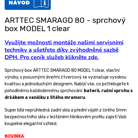
ARTTEC SMARAGD 80 - sprchový
box MODEL 1 clear
Využijte možnosti montáže našimi servisními
techniky a ušetřete díky zvýhodněné sazbě
DPH. Pro ceník služeb klikněte zde.
Sprchový box ARTTEC SMARAGD 80 MODEL 1 clear, vlastní
výroby, s posuvnými dveřmi čtvercový se vyznačuje vysokou
kvalitou a jednoduchým designem. Nabízí vše, co potřebujete k
pohodlnému každodennímu sprchování:
baterii, ruční sprchu s
držákem a vaničku z litého mramoru
.
Super bílá neprůhledná zadní skla a přední výplň z čirého 5mm
bezpečnostního skla v leštěném hliníkovém profilu zajistí Vaší
koupelně elegantní vzhled.
NOVINKA