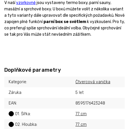
V naší
vzorkovně
jsou vystaveny termo boxy, parní sauny,
masážní a sprchové boxy. U boxů můžete volit z několika variant
a tyto varianty dále upravovat dle specifických požadavků. Nově
zapojen plně funkční
parní box se světlem
k vyzkoušení. Pro ty,
co preferují spíše sprchování ideální volba. Obyčejné sprchování
se tak pro Vás může stát nevšedním zážitkem.
Doplňkové parametry
Kategorie
:
Čtvercová vanička
Záruka
:
5 let
EAN
:
8595176423248
?
01. Šířka
:
77 cm
?
02. Hloubka
:
77 cm