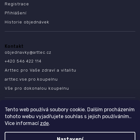
Registrace
Přihlášení
Historie objednávek
Kontakt
objednavky
@
arttec.cz
+420 546 422 114
Arttec pro Vaše zdraví a vitalitu
arttec.vse.pro.koupelnu
Vše pro dokonalou koupelnu
SLEDUJTE NÁS
Tento web používá soubory cookie. Dalším procházením
tohoto webu vyjadřujete souhlas s jejich používáním..
Více informací
zde
.
Nastavení