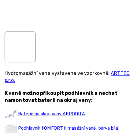
Hydromasážní vana vystavena ve vzorkovně:
ARTTEC
s.r.o.
K vaně možno přikoupit podhlavník a nechat
namontovat baterii na okraj vany:
Baterie na okraj vany AFRODITA
Podhlavník KOMFORT k masážní vaně, barva bílá