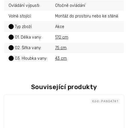
Ovládání výpusti
:
Otočné ovládání
Volně stojící
:
Montáž do prostoru nebo ke stěně
?
Typ zboží
:
Akce
?
01. Délka vany
:
170 cm
?
02. Šířka vany
:
75 cm
?
03. Hloubka vany
:
43 cm
Související produkty
Kód:
PAN04741