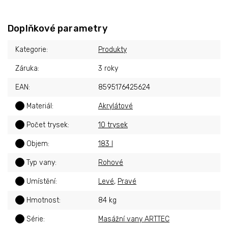
Doplňkové parametry
Kategorie
:
Produkty
Záruka
:
3 roky
EAN
:
8595176425624
?
Materiál
:
Akrylátové
?
Počet trysek
:
10 trysek
?
Objem
:
183 l
?
Typ vany
:
Rohové
?
Umístění
:
Levé
,
Pravé
?
Hmotnost
:
84 kg
?
Série
:
Masážní vany ARTTEC