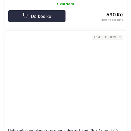
Skladem
590 Kč
Do košíku
488 Kč bez DPH
Kód:
SOR01959
Relaxační podhlavník na vanu odnímatelný 25 x 17 cm, bílý