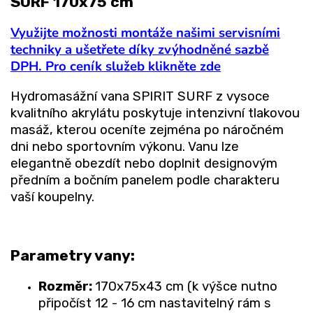
SURF 170x75 cm
Využijte možnosti montáže našimi servisními
techniky a ušetřete díky zvýhodněné sazbě
DPH. Pro ceník služeb klikněte zde
Hydromasážní vana SPIRIT SURF z vysoce
kvalitního akrylátu poskytuje intenzivní tlakovou
masáž, kterou oceníte zejména po náročném
dni nebo sportovním výkonu. Vanu lze
elegantně obezdít nebo doplnit designovým
předním a bočním panelem podle charakteru
vaší koupelny.
Parametry vany:
Rozměr:
170x75x43 cm (k výšce nutno
připočíst 12 - 16 cm nastavitelný rám s