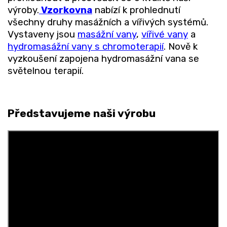
výroby.
Vzorkovna
nabízí k prohlednutí
všechny druhy masážních a vířivých systémů.
Vystaveny jsou
masážní vany
,
vířivé vany
a
hydromasážní vany s chromoterapií
. Nově k
vyzkoušení zapojena hydromasážní vana se
světelnou terapií.
Představujeme naši výrobu