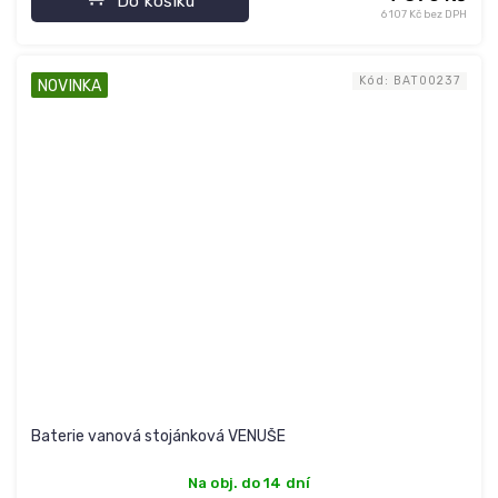
Do košíku
6 107 Kč bez DPH
Kód:
BAT00237
NOVINKA
Baterie vanová stojánková VENUŠE
Na obj. do 14 dní