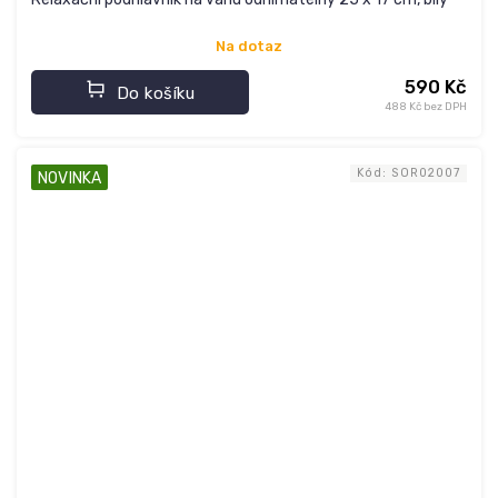
Na dotaz
590 Kč
Do košíku
488 Kč bez DPH
Kód:
SOR02007
NOVINKA