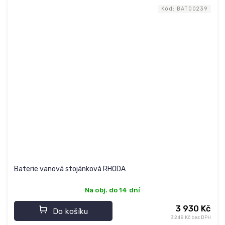
Kód:
BAT00239
Baterie vanová stojánková RHODA
Na obj. do 14 dní
3 930 Kč
Do košíku
3 248 Kč bez DPH