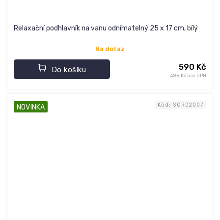
Relaxační podhlavník na vanu odnímatelný 25 x 17 cm, bílý
Na dotaz
590 Kč
Do košíku
488 Kč bez DPH
Kód:
SOR02007
NOVINKA