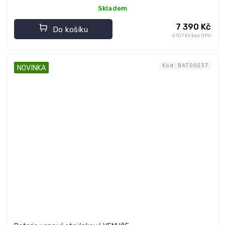
Skladem
7 390 Kč
Do košíku
6 107 Kč bez DPH
Kód:
BAT00237
NOVINKA