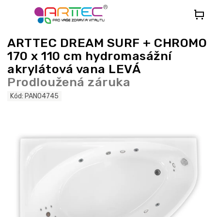
Přejít
na
obsah
ARTTEC DREAM SURF + CHROMO
170 x 110 cm hydromasážní
akrylátová vana LEVÁ
Prodloužená záruka
Kód:
PAN04745