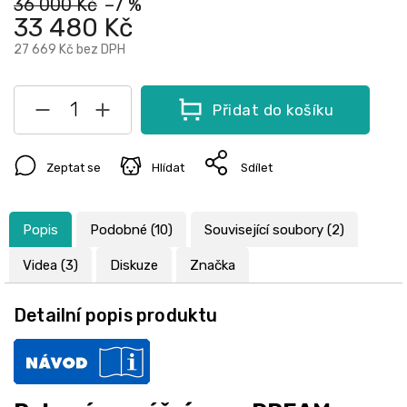
36 000 Kč
–7 %
33 480 Kč
27 669 Kč
bez DPH
Přidat do košíku
Zeptat se
Hlídat
Sdílet
Popis
Podobné (10)
Související soubory (2)
Videa (3)
Diskuze
Značka
Detailní popis produktu