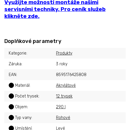
Využijte možnosti montáže našimi
servisními techniky. Pro ceník služeb
klikněte zde.
Doplňkové parametry
Kategorie
:
Produkty
Záruka
:
3 roky
EAN
:
8595176425808
?
Materiál
:
Akrylátové
?
Počet trysek
:
12 trysek
?
Objem
:
290 l
?
Typ vany
:
Rohové
?
Umístění
:
Levé