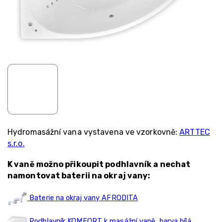
Hydromasážní vana vystavena ve vzorkovně:
ARTTEC
s.r.o.
K vaně možno přikoupit podhlavník a nechat
namontovat baterii na okraj vany:
Baterie na okraj vany AFRODITA
Podhlavník KOMFORT k masážní vaně, barva bílá