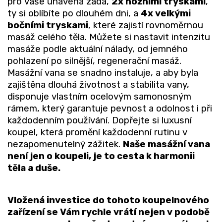
pro vaše unavená záda,
2x nožními tryskami
,
ty si oblíbíte po dlouhém dni, a
4x velkými
bočními tryskami
, které zajistí rovnoměrnou
masáž celého těla. Můžete si nastavit intenzitu
masáže podle aktuální nálady, od jemného
pohlazení po silnější, regenerační masáž.
Masážní vana se snadno instaluje, a aby byla
zajištěna dlouhá životnost a stabilita vany,
disponuje vlastním ocelovým samonosným
rámem, který garantuje pevnost a odolnost i při
každodenním používání. Dopřejte si luxusní
koupel, která promění každodenní rutinu v
nezapomenutelný zážitek.
Naše masážní vana
není jen o koupeli, je to cesta k harmonii
těla a duše.
Vložená investice do tohoto koupelnového
zařízení se Vám rychle vrátí nejen v podobě