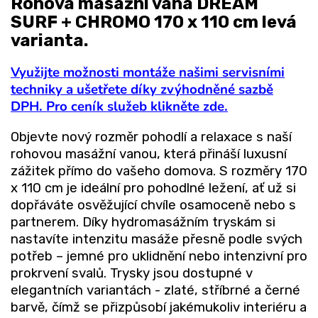
Rohová masážní vana DREAM
SURF + CHROMO 170 x 110 cm levá
varianta.
Využijte možnosti montáže našimi servisními
techniky a ušetřete díky zvýhodněné sazbě
DPH. Pro ceník služeb klikněte zde.
Objevte
nový rozměr pohodlí a relaxace
s naší
rohovou masážní vanou, která přináší luxusní
zážitek přímo do vašeho domova. S rozměry 170
x 110 cm je ideální pro pohodlné ležení, ať už si
dopřáváte osvěžující chvíle osamoceně nebo s
partnerem. Díky hydromasážním tryskám si
nastavíte intenzitu masáže
přesně podle svých
potřeb – jemné pro uklidnění nebo intenzivní pro
prokrvení svalů. Trysky jsou dostupné v
elegantních variantách - zlaté, stříbrné a černé
barvě, čímž se přizpůsobí jakémukoliv interiéru a