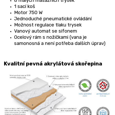
8 malých masážních trysek
1 sací koš
Motor 750 W
Jednoduché pneumatické ovládání
Možnost regulace tlaku trysek
Vanový automat se sifonem
Ocelový rám s nožičkami (vana je
samonosná a není potřeba dalších úprav)
Kvalitní pevná akrylátová skořepina