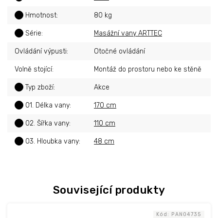
?
Hmotnost
:
80 kg
?
Série
:
Masážní vany ARTTEC
Ovládání výpusti
:
Otočné ovládání
Volně stojící
:
Montáž do prostoru nebo ke stěně
?
Typ zboží
:
Akce
?
01. Délka vany
:
170 cm
?
02. Šířka vany
:
110 cm
?
03. Hloubka vany
:
48 cm
Související produkty
Kód:
PAN04735