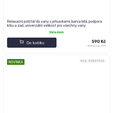
Relaxační polštář do vany s přísavkami, barva bílá, podpora
krku a zad, univerzální velikost pro všechny vany
Skladem
590 Kč
Do košíku
488 Kč bez DPH
Kód:
SOR01955
NOVINKA