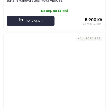
Baterie vanová stojánková VENUŠE
Na obj. do 14 dní
5 900 Kč
Do košíku
4 876 Kč bez DPH
Kód:
SOR01958