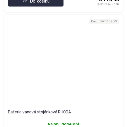
Do košíku
5 612 Kč bez DPH
Kód:
BAT00239
Baterie vanová stojánková RHODA
Na obj. do 14 dní