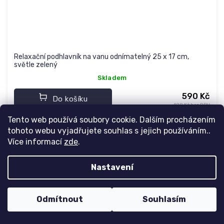
Relaxační podhlavník na vanu odnímatelný 25 x 17 cm,
světle zelený
Skladem
590 Kč
Do košíku
488 Kč bez DPH
Tento web používá soubory cookie. Dalším procházením
tohoto webu vyjadřujete souhlas s jejich používáním..
Více informací
zde
.
Z
á
Nastavení
Instagram
p
a
t
Odmítnout
Souhlasím
í