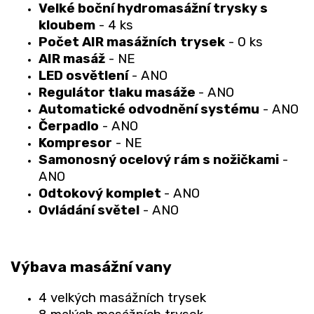
Velké boční hydromasážní trysky s
kloubem
- 4 ks
Počet AIR masážních
trysek
- 0 ks
AIR masáž
- NE
LED osvětlení
- ANO
Regulátor tlaku masáže
- ANO
Automatické odvodnění systému
- ANO
Čerpadlo
- ANO
Kompresor
- NE
Samonosný ocelový rám s nožičkami
-
ANO
Odtokový komplet
- ANO
Ovládání světel
- ANO
Výbava masážní vany
4 velkých masážních trysek