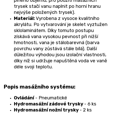
plného objemu, pro použití masážních
trysek stačí vanu naplnit po horní hranu
nejvýše položených trysek).
Materiál:
Vyrobena z vysoce kvalitního
akrylátu. Po vytvarování je skelet vyztužen
sklolaminátem. Díky tomuto postupu
získává vana vysokou pevnost při nižší
hmotnosti, vana je stálobarevná (barva
povrchu vany zůstává stále bílá). Další
důležitou výhodou jsou izolační vlastnosti,
díky níž si udržuje napuštěná voda ve vaně
déle svoji teplotu.
Popis masážního systému:
Ovládání
- Pneumatické
Hydromasážní zádové trysky
- 6 ks
Hydromasážní nožní trysky
- 2 ks