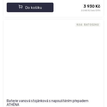
3 930 Kč
Do košíku
3 248 Kč bez DPH
Kód:
BAT00240
Baterie vanová stojánková s napouštěním přepadem
ATHÉNA