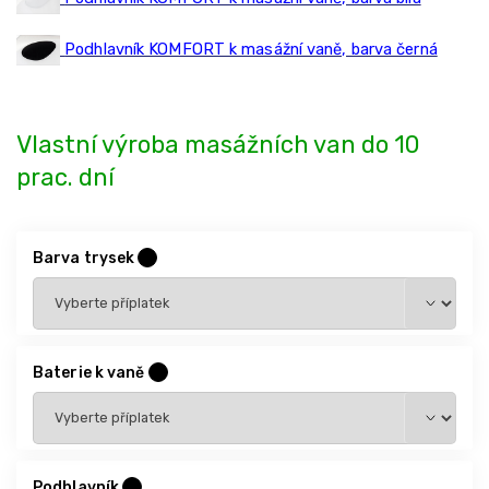
Podhlavník KOMFORT k masážní vaně, barva černá
Vlastní výroba masážních van do 10
prac. dní
Barva trysek
?
Baterie k vaně
?
Podhlavník
?