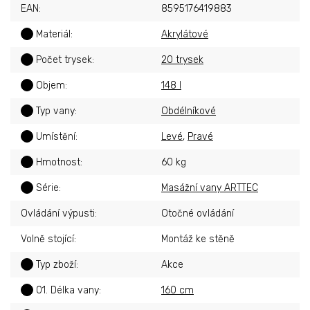
EAN
:
8595176419883
?
Materiál
:
Akrylátové
?
Počet trysek
:
20 trysek
?
Objem
:
148 l
?
Typ vany
:
Obdélníkové
?
Umístění
:
Levé
,
Pravé
?
Hmotnost
:
60 kg
?
Série
:
Masážní vany ARTTEC
Ovládání výpusti
:
Otočné ovládání
Volně stojící
:
Montáž ke stěně
?
Typ zboží
:
Akce
?
01. Délka vany
:
160 cm