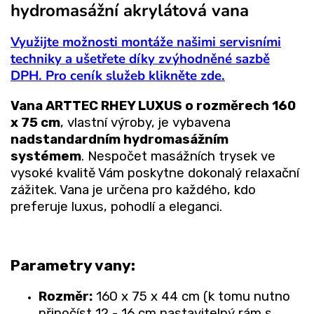
hydromasážní akrylátová vana
Využijte možnosti montáže našimi servisními
techniky a ušetřete díky zvýhodněné sazbě
DPH. Pro ceník služeb klikněte zde.
Vana ARTTEC RHEY LUXUS o rozměrech 160
x 75 cm
, vlastní výroby, je vybavena
nadstandardním hydromasážním
systémem
. Nespočet masážních trysek ve
vysoké kvalitě Vám poskytne dokonalý relaxační
zážitek. Vana je určena pro každého, kdo
preferuje luxus, pohodlí a eleganci.
Parametry vany:
Rozměr:
160 x 75 x 44 cm (k tomu nutno
připočíst 12 - 16 cm nastavitelný rám s