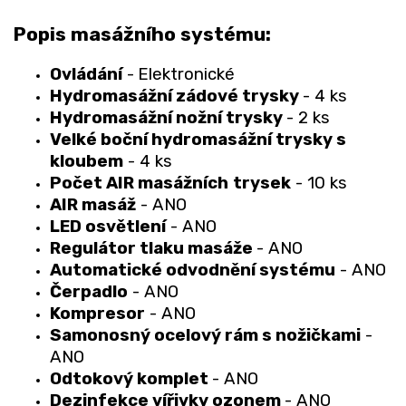
Popis masážního systému:
Ovládání
-
Elektronické
Hydromasážní zádové trysky
- 4 ks
Hydromasážní nožní trysky
- 2 ks
Velké boční hydromasážní trysky s
kloubem
- 4 ks
Počet AIR masážních
trysek
- 10 ks
AIR masáž
- ANO
LED osvětlení
- ANO
Regulátor tlaku masáže
- ANO
Automatické odvodnění systému
- ANO
Čerpadlo
- ANO
Kompresor
- ANO
Samonosný ocelový rám s nožičkami
-
ANO
Odtokový komplet
- ANO
Dezinfekce vířivky ozonem
- ANO