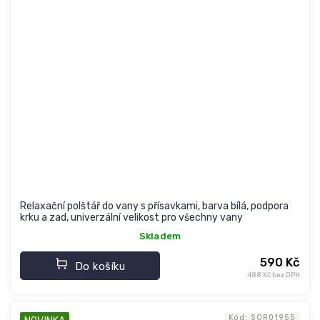
Relaxační polštář do vany s přísavkami, barva bílá, podpora
krku a zad, univerzální velikost pro všechny vany
Skladem
590 Kč
Do košíku
488 Kč bez DPH
Kód:
SOR01955