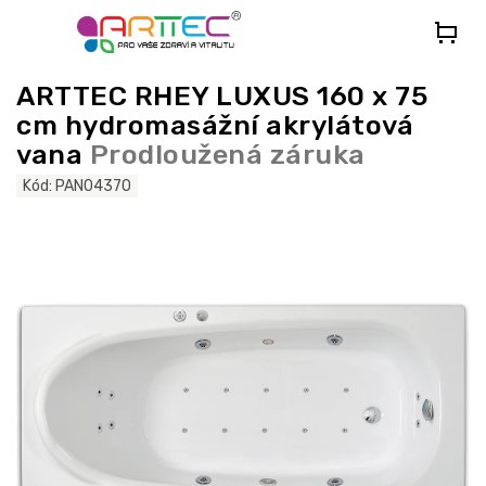
Přejít
na
obsah
ARTTEC RHEY LUXUS 160 x 75
cm hydromasážní akrylátová
vana
Prodloužená záruka
Kód:
PAN04370