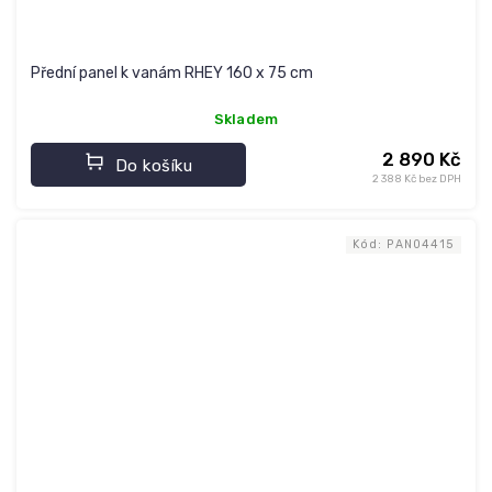
Přední panel k vanám RHEY 160 x 75 cm
Skladem
2 890 Kč
Do košíku
2 388 Kč bez DPH
Kód:
PAN04415