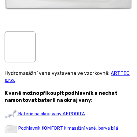
Hydromasážní vana vystavena ve vzorkovně:
ARTTEC
s.r.o.
K vaně možno přikoupit podhlavník a nechat
namontovat baterii na okraj vany:
Baterie na okraj vany AFRODITA
Podhlavník KOMFORT k masážní vaně, barva bílá