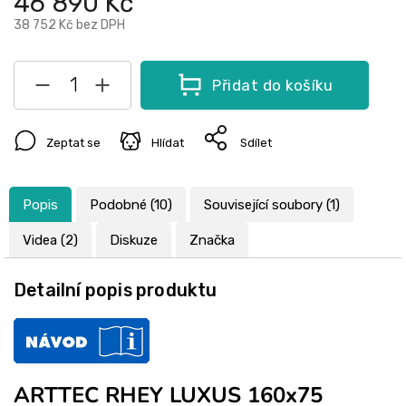
46 890 Kč
38 752 Kč
bez DPH
Přidat do košíku
Zeptat se
Hlídat
Sdílet
Popis
Podobné (10)
Související soubory (1)
Videa (2)
Diskuze
Značka
Detailní popis produktu
ARTTEC RHEY LUXUS 160x75