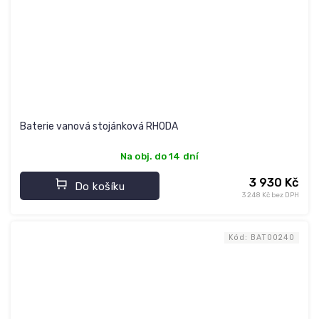
Baterie vanová stojánková RHODA
Na obj. do 14 dní
3 930 Kč
Do košíku
3 248 Kč bez DPH
Kód:
BAT00240