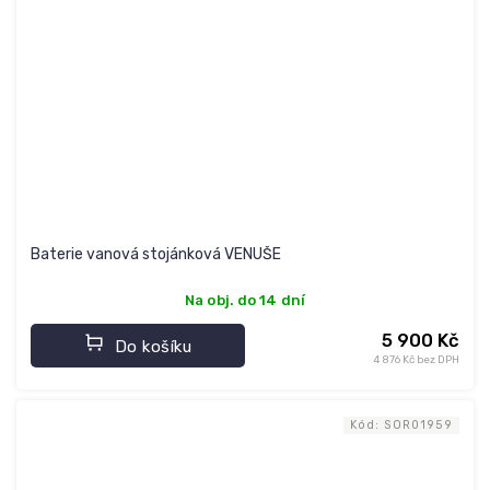
Baterie vanová stojánková VENUŠE
Na obj. do 14 dní
5 900 Kč
Do košíku
4 876 Kč bez DPH
Kód:
SOR01959