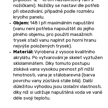
nožičkami). Nožičky se nastaví dle potřeb
při obezdívání, případně podle rozměru
krycího panelu.
Objem:
148 l při maximálním napuštění
(vanu není potřeba napouštět do jejího
plného objemu, pro použití masážních
trysek stačí vanu naplnit po horní hranu
nejvýše položených trysek).
Materiál:
Vyrobena z vysoce kvalitního
akrylátu. Po vytvarování je skelet vyztužen
sklolaminátem. Díky tomuto postupu
získává vana vysokou pevnost při nižší
hmotnosti, vana je stálobarevná (barva
povrchu vany zůstává stále bílá). Další
důležitou výhodou jsou izolační vlastnosti,
díky níž si udržuje napuštěná voda ve vaně
déle svoji teplotu.