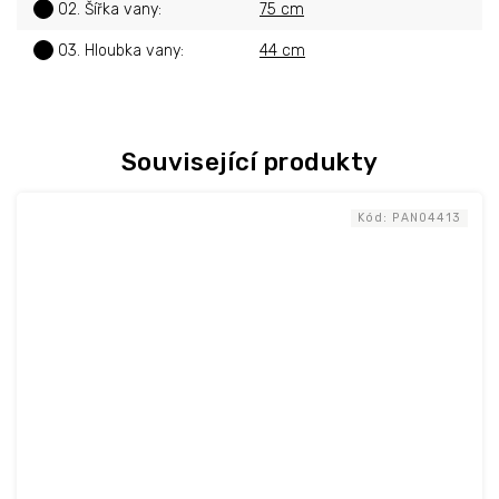
?
02. Šířka vany
:
75 cm
?
03. Hloubka vany
:
44 cm
Související produkty
Kód:
PAN04413