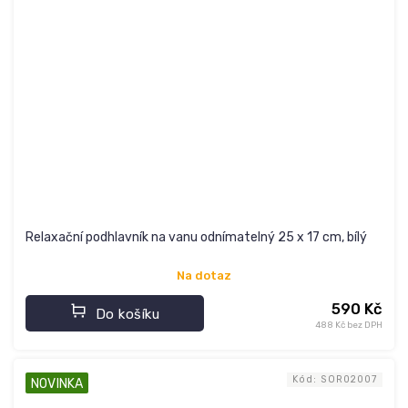
Relaxační podhlavník na vanu odnímatelný 25 x 17 cm, bílý
Na dotaz
590 Kč
Do košíku
488 Kč bez DPH
Kód:
SOR02007
NOVINKA