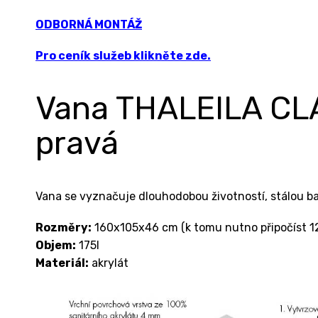
ODBORNÁ MONTÁŽ
Pro ceník služeb klikněte zde.
Vana THALEILA CL
pravá
Vana se vyznačuje dlouhodobou životností, stálou b
Rozměry:
160x105x46 cm (k tomu nutno připočíst 12
Objem:
175l
Materiál:
akrylát