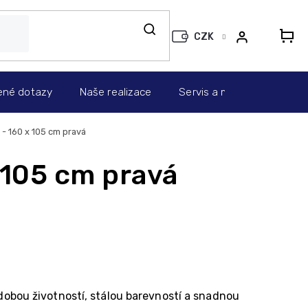
CZK
N
KO
ené dotazy
Naše realizace
Servis a montáž
Info
- 160 x 105 cm pravá
 105 cm pravá
obou životností, stálou barevností a snadnou