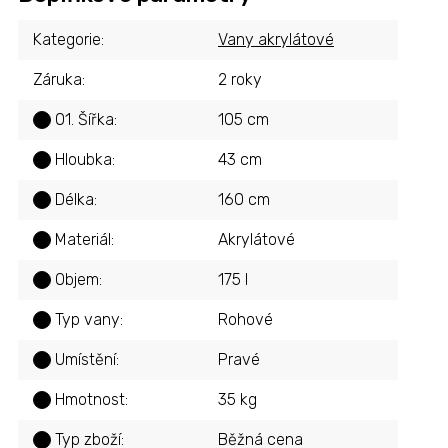
Kategorie
:
Vany akrylátové
Záruka
:
2 roky
01. Šířka
:
105 cm
?
Hloubka
:
43 cm
?
Délka
:
160 cm
?
Materiál
:
Akrylátové
?
Objem
:
175 l
?
Typ vany
:
Rohové
?
Umístění
:
Pravé
?
Hmotnost
:
35 kg
?
Typ zboží
:
Běžná cena
?