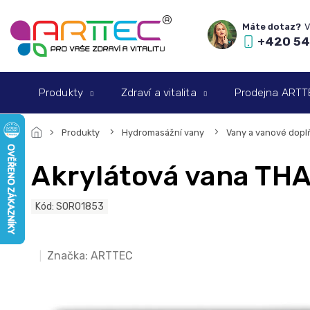
Přejít
na
obsah
+420 54
Produkty
Zdraví a vitalita
Prodejna ARTTEC
Produkty
Hydromasážní vany
Vany a vanové dopl
Akrylátová vana THA
Kód:
SOR01853
Značka:
ARTTEC