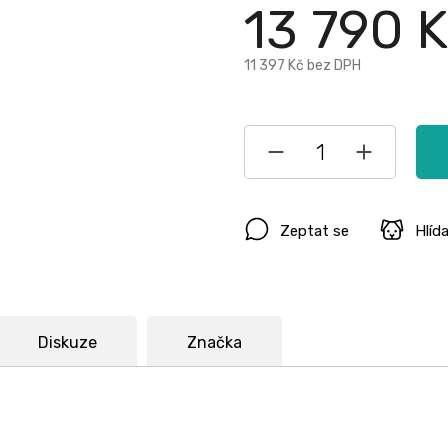
13 790 
11 397 Kč
bez DPH
Zeptat se
Hlíd
Diskuze
Značka