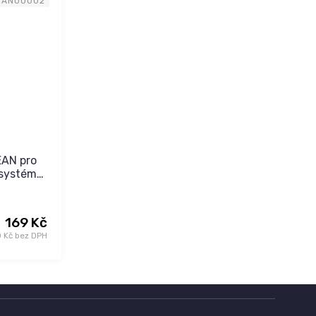
NAN00002
EAN pro
 systém
169 Kč
0 Kč bez DPH