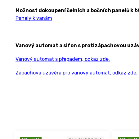
Možnost dokoupení čelních a bočních panelů k t
Panely k vanám
Vanový automat a sifon s protizápachovou uzáv
Vanový automat s přepadem, odkaz zde.
Zápachová uzávěra pro vanový automat, odkaz zde.