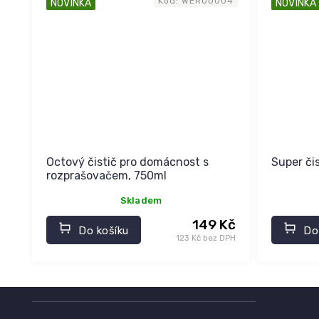
Kód:
WER00004
NOVINKA
NOVINKA
Octový čistič pro domácnost s
Super čis
rozprašovačem, 750ml
Skladem
149 Kč
Do košíku
Do
123 Kč bez DPH
Z