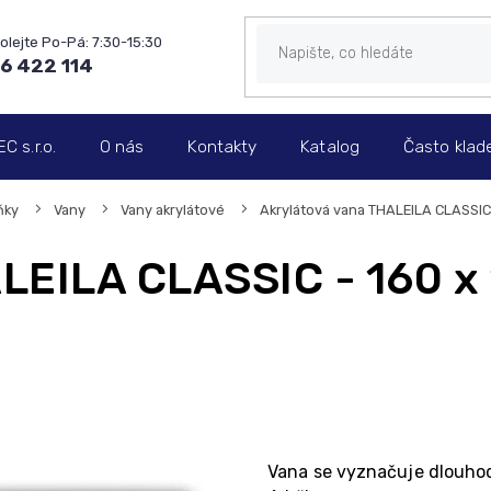
6 422 114
 s.r.o.
O nás
Kontakty
Katalog
Často klad
ňky
Vany
Vany akrylátové
Akrylátová vana THALEILA CLASSIC 
LEILA CLASSIC - 160 x
Vana se vyznačuje dlouhod