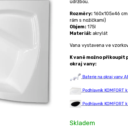
údržbou.
Rozměry:
160x105x46 cm (
rám s nožičkami)
Objem:
175l
Materiál:
akrylát
Vana vystavena ve vzorko
K vaně možno přikoupit 
okraj vany:
Baterie na okraj vany 
Podhlavník KOMFORT k m
Podhlavník KOMFORT k 
Skladem