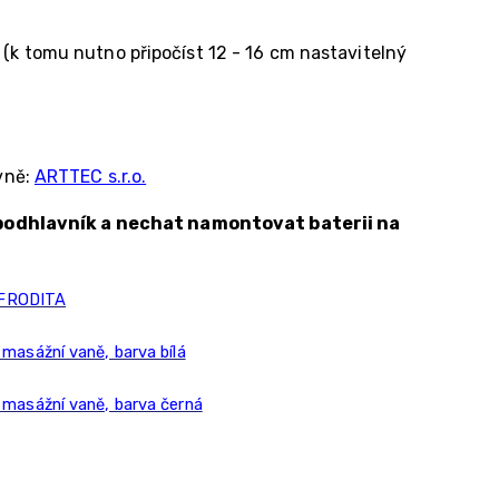
k tomu nutno připočíst 12 - 16 cm nastavitelný
vně:
ARTTEC s.r.o.
podhlavník a nechat namontovat baterii na
AFRODITA
asážní vaně, barva bílá
masážní vaně, barva černá