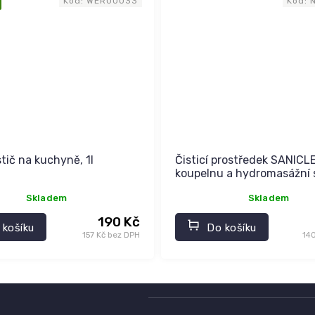
Kód:
WER00033
Kód:
tič na kuchyně, 1l
Čisticí prostředek SANICL
koupelnu a hydromasážní
vany
Skladem
Skladem
190 Kč
 košíku
Do košíku
157 Kč bez DPH
14