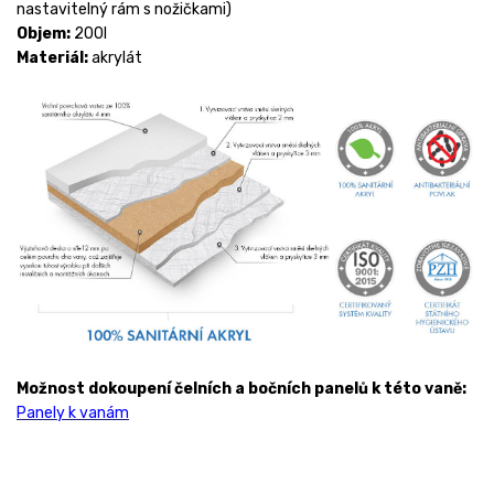
nastavitelný rám s nožičkami)
Objem:
200l
Materiál:
akrylát
Možnost dokoupení čelních a bočních panelů k této vaně:
Panely k vanám