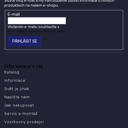
Vložte svůj e-mail a my vám budeme zasílat informace o nových
produktech na našem e-shopu.
E-mail
Vložením e-mailu souhlasíte s
podmínkami ochrany osobních údajů
PŘIHLÁSIT SE
Informace pro vás
Katalog
Informace
Svět je jinak
Napište nám
Jak nakupovat
Servis a montáž
Vzorkovny prodejci