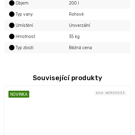
?
Objem
:
200 l
?
Typ vany
:
Rohové
?
Umístění
:
Univerzální
?
Hmotnost
:
35 kg
?
Typ zboží
:
Běžná cena
Související produkty
Kód:
WER00033
NOVINKA