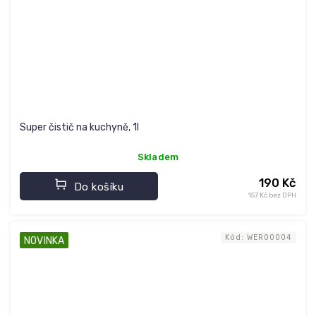
Super čistič na kuchyně, 1l
Skladem
190 Kč
Do košíku
157 Kč bez DPH
Kód:
WER00004
NOVINKA