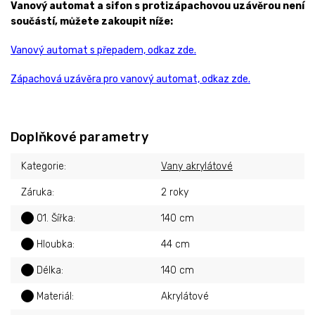
Vanový automat a sifon s protizápachovou uzávěrou není
součástí, můžete zakoupit níže:
Vanový automat s přepadem, odkaz zde.
Zápachová uzávěra pro vanový automat, odkaz zde.
Doplňkové parametry
Kategorie
:
Vany akrylátové
Záruka
:
2 roky
?
01. Šířka
:
140 cm
?
Hloubka
:
44 cm
?
Délka
:
140 cm
?
Materiál
:
Akrylátové