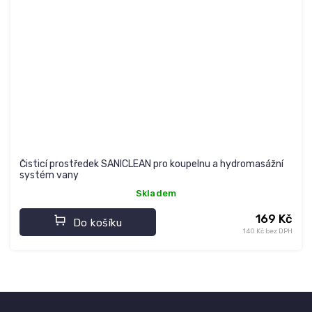
Čisticí prostředek SANICLEAN pro koupelnu a hydromasážní
systém vany
Skladem
169 Kč
Do košíku
140 Kč bez DPH
Z