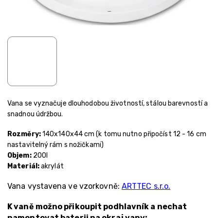
Vana se vyznačuje dlouhodobou životností, stálou barevností a
snadnou údržbou.
Rozměry:
140x140x44 cm (k tomu nutno připočíst 12 - 16 cm
nastavitelný rám s nožičkami)
Objem:
200l
Materiál:
akrylát
Vana vystavena ve vzorkovně:
ARTTEC s.r.o.
K vaně možno přikoupit podhlavník a nechat
namontovat baterii na okraj vany: