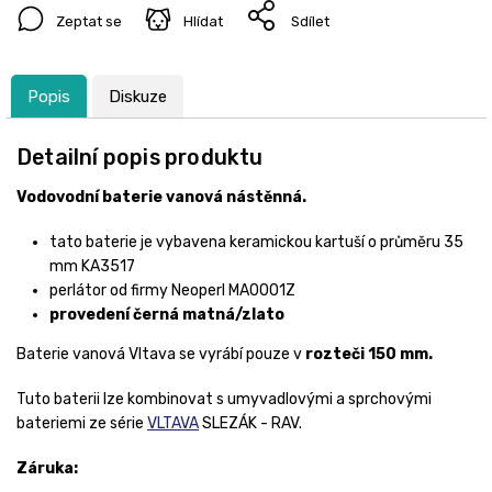
Zeptat se
Hlídat
Sdílet
Popis
Diskuze
Detailní popis produktu
Vodovodní baterie vanová nástěnná.
tato baterie je vybavena keramickou kartuší o průměru 35
mm KA3517
perlátor od firmy Neoperl MA0001Z
provedení černá matná/zlato
Baterie vanová Vltava se vyrábí pouze v
rozteči 150 mm.
Tuto baterii lze kombinovat s umyvadlovými a sprchovými
bateriemi ze série
VLTAVA
SLEZÁK - RAV.
Záruka: