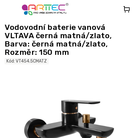
Přejít
na
obsah
Vodovodní baterie vanová
VLTAVA černá matná/zlato,
Barva: černá matná/zlato,
Rozměr: 150 mm
Kód:
VT454.5CMATZ