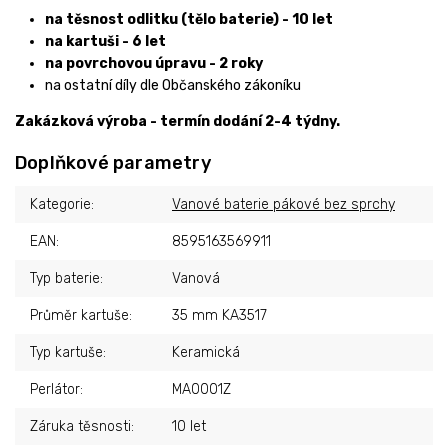
na těsnost odlitku (tělo baterie) - 10 let
na kartuši - 6 let
na povrchovou úpravu - 2 roky
na ostatní díly dle Občanského zákoníku
Zakázková výroba - termín dodání 2-4 týdny.
Doplňkové parametry
Kategorie
:
Vanové baterie pákové bez sprchy
EAN
:
8595163569911
Typ baterie
:
Vanová
Průměr kartuše
:
35 mm KA3517
Typ kartuše
:
Keramická
Perlátor
:
MA0001Z
Záruka těsnosti
:
10 let