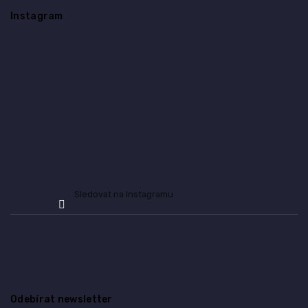
á
Instagram
p
a
t
í
Sledovat na Instagramu
Odebírat newsletter