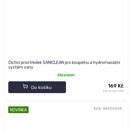
Čisticí prostředek SANICLEAN pro koupelnu a hydromasážní
systém vany
Skladem
169 Kč
Do košíku
140 Kč bez DPH
Kód:
WER00004
NOVINKA