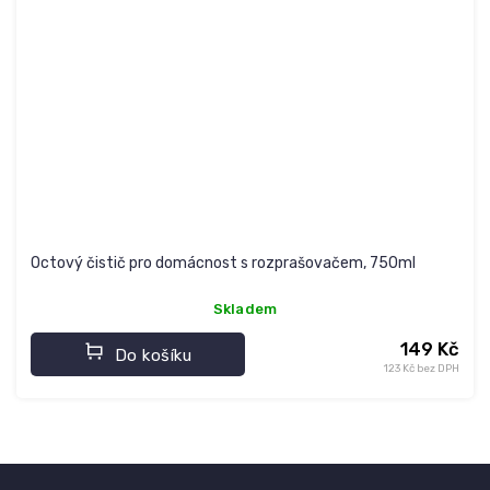
Octový čistič pro domácnost s rozprašovačem, 750ml
Skladem
149 Kč
Do košíku
123 Kč bez DPH
Z