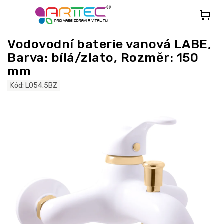
Přejít
na
obsah
Vodovodní baterie vanová LABE,
Barva: bílá/zlato, Rozměr: 150
mm
Kód:
L054.5BZ