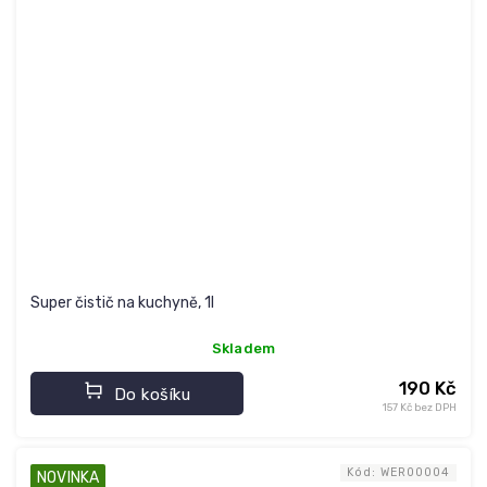
Super čistič na kuchyně, 1l
Skladem
190 Kč
Do košíku
157 Kč bez DPH
Kód:
WER00004
NOVINKA