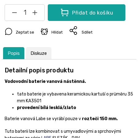
Přidat do košíku
Zeptat se
Hlídat
Sdílet
Popis
Diskuze
Detailní popis produktu
Vodovodní baterie vanová nástěnná.
tato baterie je vybavena keramickou kartuší o průměru 35
mm KA3501
provedení bílá lesklá/zlato
Baterie vanová Labe se vyrábí pouze v
rozteči 150 mm.
Tuto baterii lze kombinovat s umyvadlovými a sprchovými