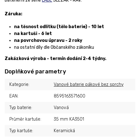
bateriemi ze série
LABE
SLEZÁK - RAV.
Záruka:
na těsnost odlitku (tělo baterie) - 10 let
na kartuši - 6 let
na povrchovou úpravu - 2 roky
na ostatní díly dle Občanského zákoníku
Zakázková výroba - termín dodání
2-4 týdny.
Doplňkové parametry
Kategorie
:
Vanové baterie pákové bez sprchy
EAN
:
8595163571600
Typ baterie
:
Vanová
Průměr kartuše
:
35 mm KA3501
Typ kartuše
:
Keramická