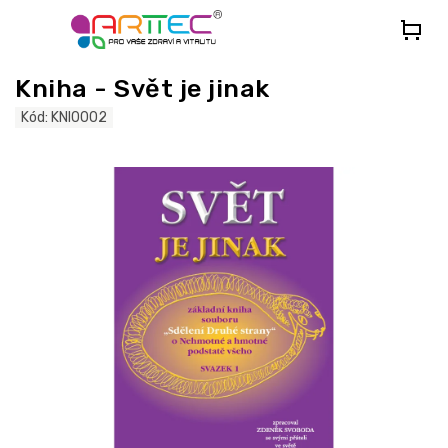
Přejít
na
obsah
Kniha - Svět je jinak
Kód:
KNI0002