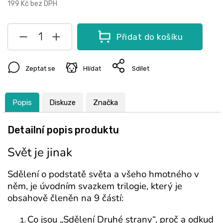
199 Kč bez DPH
Přidat do košíku
Zeptat se
Hlídat
Sdílet
Popis
Diskuze
Značka
Detailní popis produktu
Svět je jinak
Sdělení o podstatě světa a všeho hmotného v
něm, je úvodním svazkem trilogie, který je
obsahově členěn na 9 částí:
Co jsou „Sdělení Druhé strany“, proč a odkud