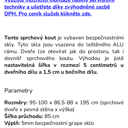
Využijte možnosti montáže našimi servisními
techniky a ušetřete díky zvýhodněné sazbě
DPH. Pro ceník služeb klikněte zde.
Tento sprchový kout
je vybaven bezpečnostními
skly. Tyto skla jsou vsazena do leštěného ALU
rámu. Dveře lze otevírat jak do prostoru, tak i
dovnitř sprchového koutu. Výhodou je jistě
nastavitelná šířka v rozmezí 5 centimetrů u
dveřního dílu a 1,5 cm u bočního dílu.
Parametry
Rozměry:
95-100 x 86,5-88 x 195 cm (sprchové
dveře x pevná stěna x výška)
Šířka průchodu:
85 cm
Výplň:
5mm bezpečnostní grape sklo