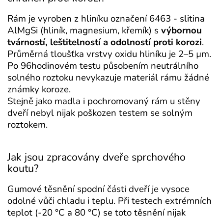
Rám je vyroben z hliníku označení 6463 - slitina
AlMgSi (hliník, magnesium, křemík) s
výbornou
tvárností, leštitelností a odolností proti korozi
.
Průměrná tloušťka vrstvy oxidu hliníku je 2–5 µm.
Po 96hodinovém testu působením neutrálního
solného roztoku nevykazuje materiál rámu žádné
známky koroze.
Stejně jako madla i pochromovaný rám u stěny
dveří nebyl nijak poškozen testem se solným
roztokem.
Jak jsou zpracovány dveře sprchového
koutu?
Gumové těsnění spodní části dveří je vysoce
odolné vůči chladu i teplu. Při testech extrémních
teplot (-20 °C a 80 °C) se toto těsnění nijak