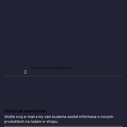
a
t
í
Sledovat na Instagramu
Odebírat newsletter
Vložte svůj e-mail a my vám budeme zasílat informace o nových
produktech na našem e-shopu.