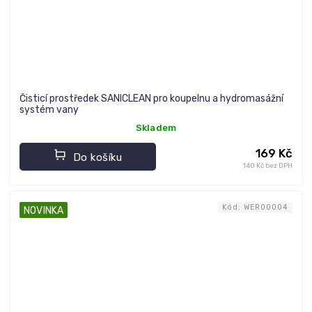
Čisticí prostředek SANICLEAN pro koupelnu a hydromasážní
systém vany
Skladem
169 Kč
Do košíku
140 Kč bez DPH
Kód:
WER00004
NOVINKA