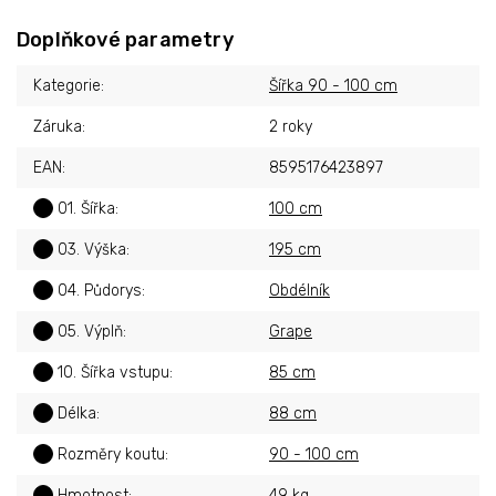
Doplňkové parametry
Kategorie
:
Šířka 90 - 100 cm
Záruka
:
2 roky
EAN
:
8595176423897
?
01. Šířka
:
100 cm
?
03. Výška
:
195 cm
?
04. Půdorys
:
Obdélník
?
05. Výplň
:
Grape
?
10. Šířka vstupu
:
85 cm
?
Délka
:
88 cm
?
Rozměry koutu
:
90 - 100 cm
?
Hmotnost
:
49 kg