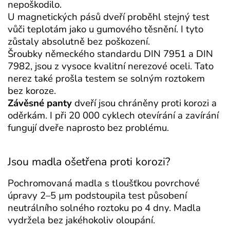
nepoškodilo.
U magnetických pásů dveří proběhl stejný test
vůči teplotám jako u gumového těsnění. I tyto
zůstaly absolutně bez poškození.
Šroubky německého standardu DIN 7951 a DIN
7982, jsou z vysoce kvalitní nerezové oceli. Tato
nerez také prošla testem se solným roztokem
bez koroze.
Závěsné panty
dveří jsou chráněny proti korozi a
oděrkám. I při 20 000 cyklech otevírání a zavírání
fungují dveře naprosto bez problému.
Jsou madla ošetřena proti korozi?
Pochromovaná madla s tloušťkou povrchové
úpravy 2–5 µm podstoupila test působení
neutrálního solného roztoku po 4 dny. Madla
vydržela bez jakéhokoliv oloupání.