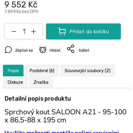
9 552 Kč
7 894 Kč
bez DPH
Přidat do košíku
Zeptat se
Hlídat
Sdílet
Popis
Podobné (6)
Související soubory (2)
Diskuze
Značka
Detailní popis produktu
Sprchový kout SALOON A21 - 95-100
x 86,5-88 x 195 cm