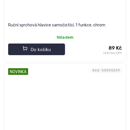
Ruční sprchová hlavice samočistící, 1 funkce, chrom
Skladem
89 Kč
Do košíku
74 Kč bez DPH
Kód:
SOR00239
NOVINKA