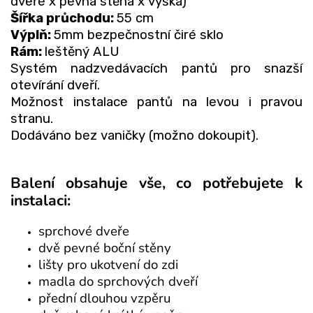
dveře x pevná stěna x výška)
Šířka průchodu:
55 cm
Výplň:
5mm bezpečnostní čiré sklo
Rám:
leštěný ALU
Systém nadzvedávacích pantů pro snazší
otevírání dveří.
Možnost instalace pantů na levou i pravou
stranu.
Dodáváno bez vaničky (možno dokoupit).
Balení obsahuje vše, co potřebujete k
instalaci:
sprchové dveře
dvě pevné boční stěny
lišty pro ukotvení do zdi
madla do sprchových dveří
přední dlouhou vzpěru