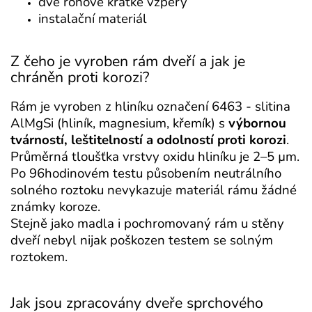
dvě rohové krátké vzpěry
instalační materiál
Z čeho je vyroben rám dveří a jak je
chráněn proti korozi?
Rám je vyroben z hliníku označení 6463 - slitina
AlMgSi (hliník, magnesium, křemík) s
výbornou
tvárností, leštitelností a odolností proti korozi
.
Průměrná tloušťka vrstvy oxidu hliníku je 2–5 µm.
Po 96hodinovém testu působením neutrálního
solného roztoku nevykazuje materiál rámu žádné
známky koroze.
Stejně jako madla i pochromovaný rám u stěny
dveří nebyl nijak poškozen testem se solným
roztokem.
Jak jsou zpracovány dveře sprchového