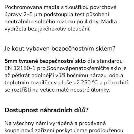
Pochromovaná madla s tloušťkou povrchové
úpravy 2–5 µm podstoupila test působení
neutrálního solného roztoku po 4 dny. Madla
vydržela bez jakéhokoliv oloupání.
Je kout vybaven bezpečnostním sklem?
5mm tvrzené bezpečnostní sklo
dle standardu
EN 12150-1 pro Sodnovápenatokřemičité sklo je
až pětkrát odolnější vůči bočnímu nárazu, odolá
teplotním rozdílům v ploše až 250 °C a při rozbití
se roztříští na velice malé neostré úlomky.
Dostupnost náhradních dílů?
Na všechny námi vyráběná a prodávaná
koupelnová zařízení poskytujeme prodlouženou