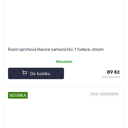
Ruční sprchová hlavice samočistící, 1 funkce, chrom
Skladem
89 Kč
Do košíku
74 Kč bez DPH
Kód:
SOR00239
NOVINKA