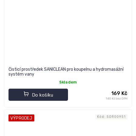
Čisticí prostředek SANICLEAN pro koupelnu a hydromasážní
systém vany
Skladem
169 Kč
Do košíku
140 Kč bez DPH
Kód:
SOR00951
VÝPRODEJ