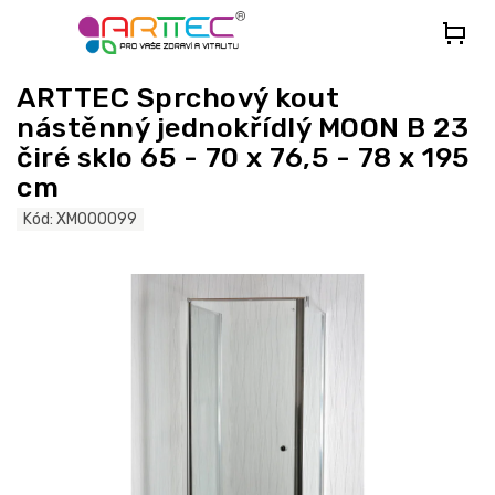
Přejít
na
obsah
ARTTEC Sprchový kout
nástěnný jednokřídlý MOON B 23
čiré sklo 65 - 70 x 76,5 - 78 x 195
cm
Kód:
XMOO0099