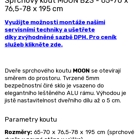
Sprchový kout MOON B23 - 65-70 x
76,5-78 x 195 cm
Využijte možnosti montáže našimi
servisními techniky a ušetřete
díky zvýhodněné sazbě DPH. Pro ceník
služeb klikněte zde.
Dveře sprchového koutu
MOON
se otevírají
směrem do prostoru. Tvrzené 5mm
bezpečnostní čiré sklo je vsazeno do
elegantního leštěného ALU rámu. Výhodou je
jistě nastavitelnost dveřního dílu až o 5 cm.
Parametry koutu
Rozměry:
65-70 x 76,5-78 x 195 cm (sprchové