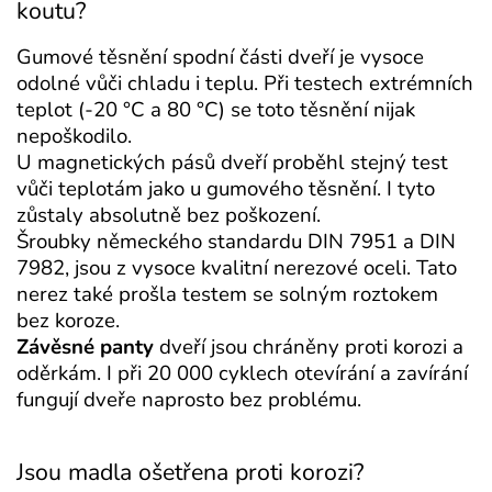
koutu?
Gumové těsnění spodní části dveří je vysoce
odolné vůči chladu i teplu. Při testech extrémních
teplot (-20 °C a 80 °C) se toto těsnění nijak
nepoškodilo.
U magnetických pásů dveří proběhl stejný test
vůči teplotám jako u gumového těsnění. I tyto
zůstaly absolutně bez poškození.
Šroubky německého standardu DIN 7951 a DIN
7982, jsou z vysoce kvalitní nerezové oceli. Tato
nerez také prošla testem se solným roztokem
bez koroze.
Závěsné panty
dveří jsou chráněny proti korozi a
oděrkám. I při 20 000 cyklech otevírání a zavírání
fungují dveře naprosto bez problému.
Jsou madla ošetřena proti korozi?