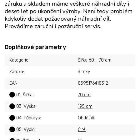
záruku a skladem máme veškeré náhradní díly i
deset let po ukončení výroby. Není tedy problém
kdykoliv dodat požadovaný náhradní díl.
Provádíme záruční i pozáruční servis.
Doplňkové parametry
Kategorie
:
Šířka 60 - 70 cm
Záruka
:
3 roky
EAN
:
8595176418312
?
01. Šířka
:
70 cm
?
03. Výška
:
195 cm
?
04. Půdorys
:
Obdélník
?
05. Výplň
:
Čiré