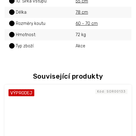
?
10. Šířka vstupu
:
55 cm
?
Délka
:
78 cm
?
Rozměry koutu
:
60 - 70 cm
?
Hmotnost
:
72 kg
?
Typ zboží
:
Akce
Související produkty
Kód:
SOR00133
VÝPRODEJ