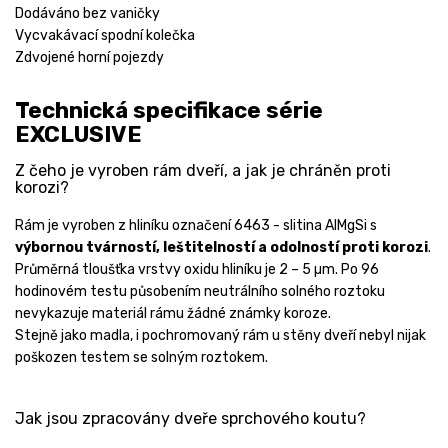
Dodáváno bez vaničky
Vycvakávací spodní kolečka
Zdvojené horní pojezdy
Technická specifikace série
EXCLUSIVE
Z čeho je vyroben rám dveří, a jak je chráněn proti
korozi?
Rám je vyroben z hliníku označení 6463 - slitina AlMgSi s
výbornou tvárností, leštitelností a odolností proti korozi
.
Průměrná tloušťka vrstvy oxidu hliníku je 2 – 5 µm. Po 96
hodinovém testu působením neutrálního solného roztoku
nevykazuje materiál rámu žádné známky koroze.
Stejně jako madla, i pochromovaný rám u stěny dveří nebyl nijak
poškozen testem se solným roztokem.
Jak jsou zpracovány dveře sprchového koutu?