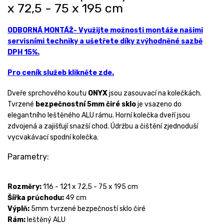
x 72,5 - 75 x 195 cm
ODBORNÁ MONTÁŽ- Využijte možnosti montáže našimi
servisními techniky a ušetřete díky zvýhodněné sazbě
DPH 15%.
Pro ceník služeb klikněte zde.
Dveře sprchového koutu
ONYX
jsou zasouvací na kolečkách.
Tvrzené
bezpečnostní 5mm čiré sklo
je vsazeno do
elegantního leštěného ALU rámu. Horní kolečka dveří jsou
zdvojená a zajišťují snazší chod. Údržbu a čištění zjednoduší
vycvakávací spodní kolečka.
Parametry:
Rozměry:
116 - 121 x 72,5 - 75 x 195 cm
Šířka průchodu:
49 cm
Výplň:
5mm tvrzené bezpečností sklo čiré
Rám:
leštěný ALU