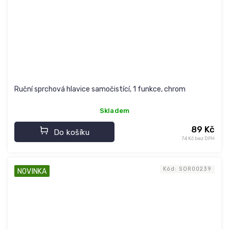
Ruční sprchová hlavice samočistící, 1 funkce, chrom
Skladem
89 Kč
Do košíku
74 Kč bez DPH
Kód:
SOR00239
NOVINKA