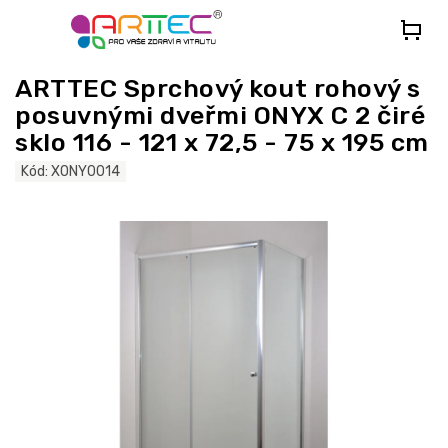
Přejít
na
obsah
ARTTEC Sprchový kout rohový s
posuvnými dveřmi ONYX C 2 čiré
sklo 116 - 121 x 72,5 - 75 x 195 cm
Kód:
XONY0014