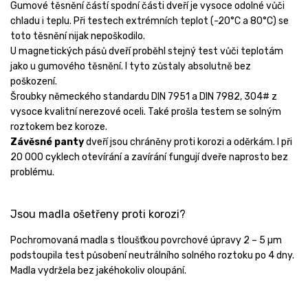
Gumové těsnění částí spodní části dveří je vysoce odolné vůči
chladu i teplu. Při testech extrémních teplot (-20°C a 80°C) se
toto těsnění nijak nepoškodilo.
U magnetických pásů dveří proběhl stejný test vůči teplotám
jako u gumového těsnění. I tyto zůstaly absolutně bez
poškození.
Šroubky německého standardu DIN 7951 a DIN 7982, 304# z
vysoce kvalitní nerezové oceli. Také prošla testem se solným
roztokem bez koroze.
Závěsné panty
dveří jsou chráněny proti korozi a oděrkám. I při
20 000 cyklech otevírání a zavírání fungují dveře naprosto bez
problému.
Jsou madla ošetřeny proti korozi?
Pochromovaná madla s tloušťkou povrchové úpravy 2 – 5 µm
podstoupila test působení neutrálního solného roztoku po 4 dny.
Madla vydržela bez jakéhokoliv oloupání.