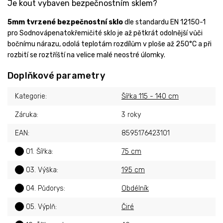
Je kout vybaven bezpečnostním sklem?
5mm tvrzené bezpečnostní sklo
dle standardu EN 12150-1
pro Sodnovápenatokřemičité sklo je až pětkrát odolnější vůči
bočnímu nárazu, odolá teplotám rozdílům v ploše až 250°C a při
rozbití se roztříští na velice malé neostré úlomky.
Doplňkové parametry
Kategorie
:
Šířka 115 - 140 cm
Záruka
:
3 roky
EAN
:
8595176423101
?
01. Šířka
:
75 cm
?
03. Výška
:
195 cm
?
04. Půdorys
:
Obdélník
?
05. Výplň
:
Čiré