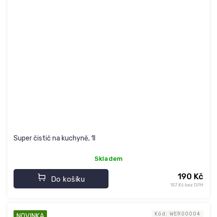
Super čistič na kuchyně, 1l
Skladem
190 Kč
Do košíku
157 Kč bez DPH
Kód:
WER00004
NOVINKA