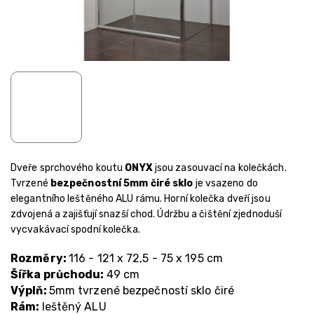
Dveře sprchového koutu
ONYX
jsou zasouvací na kolečkách.
Tvrzené
bezpečnostní 5mm čiré sklo
je vsazeno do
elegantního leštěného ALU rámu. Horní kolečka dveří jsou
zdvojená a zajišťují snazší chod. Údržbu a čištění zjednoduší
vycvakávací spodní kolečka.
Rozměry:
116 - 121 x 72,5 - 75 x 195 cm
Šířka průchodu:
49 cm
Výplň:
5mm tvrzené bezpečností sklo čiré
Rám:
leštěný ALU