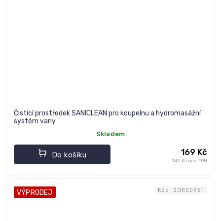
Čisticí prostředek SANICLEAN pro koupelnu a hydromasážní
systém vany
Skladem
169 Kč
Do košíku
140 Kč bez DPH
Kód:
SOR00951
VÝPRODEJ