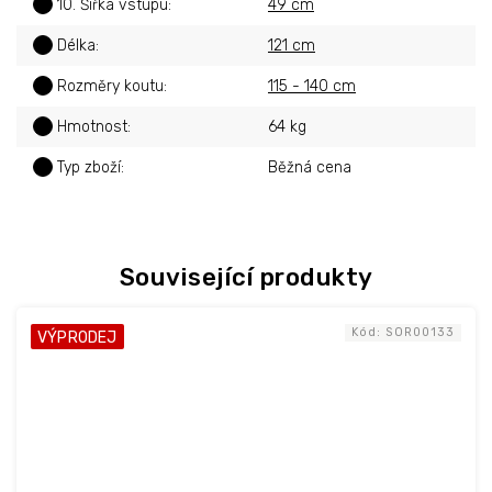
?
10. Šířka vstupu
:
49 cm
?
Délka
:
121 cm
?
Rozměry koutu
:
115 - 140 cm
?
Hmotnost
:
64 kg
?
Typ zboží
:
Běžná cena
Související produkty
Kód:
SOR00133
VÝPRODEJ