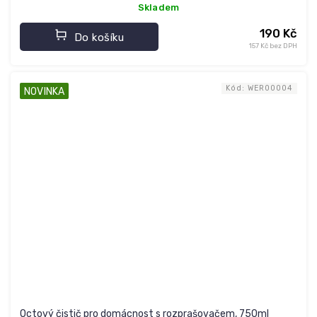
Skladem
190 Kč
Do košíku
157 Kč bez DPH
Kód:
WER00004
NOVINKA
Octový čistič pro domácnost s rozprašovačem, 750ml