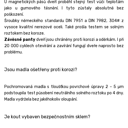
U magnetických pásů dveří proběhl stejný test vůči teplotám
jako u gumového těsnění. I tyto zůstaly absolutně bez
poškození.
Šroubky německého standardu DIN 7951 a DIN 7982, 304# z
vysoce kvalitní nerezové oceli. Také prošla testem se solným
roztokem bez koroze.
Závěsné panty
dveří jsou chráněny proti korozi a oděrkám. I při
20 000 cyklech otevírání a zavírání fungují dveře naprosto bez
problému.
Jsou madla ošetřeny proti korozi?
Pochromovaná madla s tloušťkou povrchové úpravy 2 – 5 µm
podstoupila test působení neutrálního solného roztoku po 4 dny.
Madla vydržela bez jakéhokoliv oloupání.
Je kout vybaven bezpečnostním sklem?