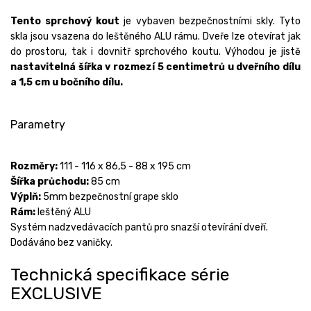
Tento sprchový kout
je vybaven bezpečnostními skly. Tyto
skla jsou vsazena do leštěného ALU rámu. Dveře lze otevírat jak
do prostoru, tak i dovnitř sprchového koutu. Výhodou je jistě
nastavitelná šířka v rozmezí 5 centimetrů u dveřního dílu
a 1,5 cm u bočního dílu.
Parametry
Rozměry:
111 - 116 x 86,5 - 88 x 195 cm
Šířka průchodu:
85 cm
Výplň:
5mm bezpečnostní grape sklo
Rám:
leštěný ALU
Systém nadzvedávacích pantů pro snazší otevírání dveří.
Dodáváno bez vaničky.
Technická specifikace série
EXCLUSIVE