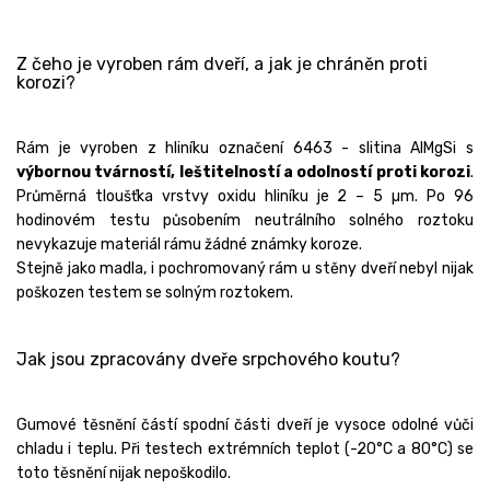
Z čeho je vyroben rám dveří, a jak je chráněn proti
korozi?
Rám je vyroben z hliníku označení 6463 - slitina AlMgSi s
výbornou tvárností, leštitelností a odolností proti korozi
.
Průměrná tloušťka vrstvy oxidu hliníku je 2 – 5 µm. Po 96
hodinovém testu působením neutrálního solného roztoku
nevykazuje materiál rámu žádné známky koroze.
Stejně jako madla, i pochromovaný rám u stěny dveří nebyl nijak
poškozen testem se solným roztokem.
Jak jsou zpracovány dveře srpchového koutu?
Gumové těsnění částí spodní části dveří je vysoce odolné vůči
chladu i teplu. Při testech extrémních teplot (-20°C a 80°C) se
toto těsnění nijak nepoškodilo.