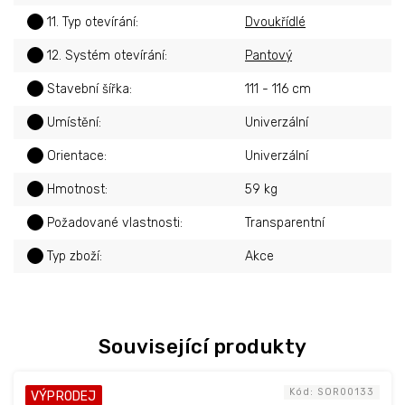
?
11. Typ otevírání
:
Dvoukřídlé
?
12. Systém otevírání
:
Pantový
?
Stavební šířka
:
111 - 116 cm
?
Umístění
:
Univerzální
?
Orientace
:
Univerzální
?
Hmotnost
:
59 kg
?
Požadované vlastnosti
:
Transparentní
?
Typ zboží
:
Akce
Související produkty
Kód:
SOR00133
VÝPRODEJ