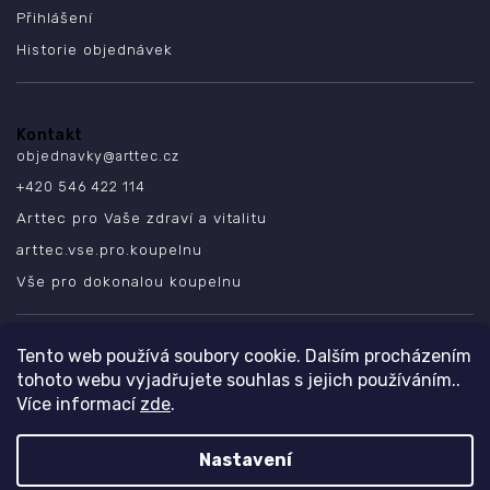
Přihlášení
Historie objednávek
Kontakt
objednavky
@
arttec.cz
+420 546 422 114
Arttec pro Vaše zdraví a vitalitu
arttec.vse.pro.koupelnu
Vše pro dokonalou koupelnu
SLEDUJTE NÁS
Tento web používá soubory cookie. Dalším procházením
tohoto webu vyjadřujete souhlas s jejich používáním..
Více informací
zde
.
Nastavení
Copyright 2026
ARTTEC s.r.o.
. Všechna práva vyhrazena.