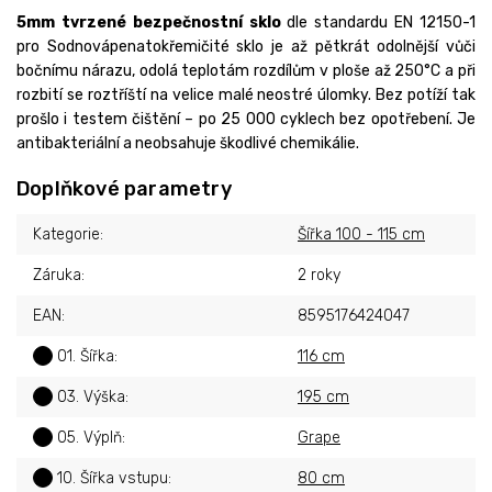
5mm tvrzené bezpečnostní sklo
dle standardu EN 12150-1
pro Sodnovápenatokřemičité sklo je až pětkrát odolnější vůči
bočnímu nárazu, odolá teplotám rozdílům v ploše až 250°C a při
rozbití se roztříští na velice malé neostré úlomky. Bez potíží tak
prošlo i testem čištění – po 25 000 cyklech bez opotřebení. Je
antibakteriální a neobsahuje škodlivé chemikálie.
Doplňkové parametry
Kategorie
:
Šířka 100 - 115 cm
Záruka
:
2 roky
EAN
:
8595176424047
?
01. Šířka
:
116 cm
?
03. Výška
:
195 cm
?
05. Výplň
:
Grape
?
10. Šířka vstupu
:
80 cm