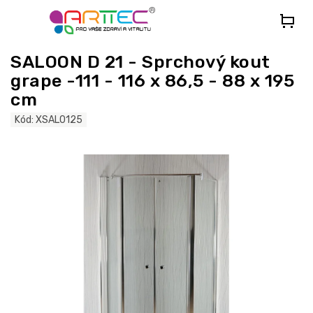
Přejít
na
obsah
SALOON D 21 - Sprchový kout
grape -111 - 116 x 86,5 - 88 x 195
cm
Kód:
XSAL0125