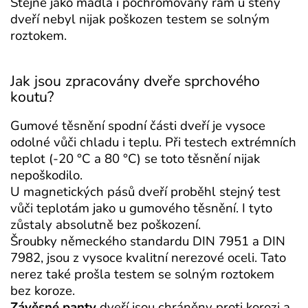
Stejně jako madla i pochromovaný rám u stěny
dveří nebyl nijak poškozen testem se solným
roztokem.
Jak jsou zpracovány dveře sprchového
koutu?
Gumové těsnění spodní části dveří je vysoce
odolné vůči chladu i teplu. Při testech extrémních
teplot (-20 °C a 80 °C) se toto těsnění nijak
nepoškodilo.
U magnetických pásů dveří proběhl stejný test
vůči teplotám jako u gumového těsnění. I tyto
zůstaly absolutně bez poškození.
Šroubky německého standardu DIN 7951 a DIN
7982, jsou z vysoce kvalitní nerezové oceli. Tato
nerez také prošla testem se solným roztokem
bez koroze.
Závěsné panty
dveří jsou chráněny proti korozi a