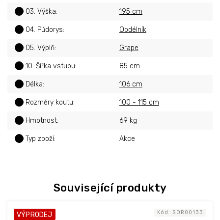
?
03. Výška
:
195 cm
?
04. Půdorys
:
Obdélník
?
05. Výplň
:
Grape
?
10. Šířka vstupu
:
85 cm
?
Délka
:
106 cm
?
Rozměry koutu
:
100 - 115 cm
?
Hmotnost
:
69 kg
?
Typ zboží
:
Akce
Související produkty
Kód:
SOR00133
VÝPRODEJ