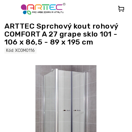
Přejít
na
obsah
ARTTEC Sprchový kout rohový
COMFORT A 27 grape sklo 101 -
106 x 86,5 - 89 x 195 cm
Kód:
XCOM0116