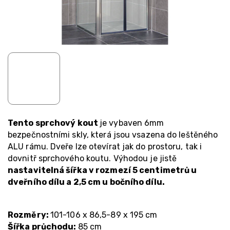
Tento sprchový kout
je vybaven 6mm
bezpečnostními skly, která jsou vsazena do leštěného
ALU rámu. Dveře lze otevírat jak do prostoru, tak i
dovnitř sprchového koutu. Výhodou je jistě
nastavitelná šířka v rozmezí 5 centimetrů u
dveřního dílu a 2,5 cm u bočního dílu.
Rozměry:
101-106 x 86,5-89 x 195 cm
Šířka průchodu:
85 cm