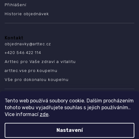
Přihlášení
Historie objednávek
Kontakt
objednavky
@
arttec.cz
+420 546 422 114
Arttec pro Vaše zdraví a vitalitu
arttec.vse.pro.koupelnu
Vše pro dokonalou koupelnu
SLEDUJTE NÁS
Tento web používá soubory cookie. Dalším procházením
tohoto webu vyjadřujete souhlas s jejich používáním..
Více informací
zde
.
Nastavení
Copyright 2026
ARTTEC s.r.o.
. Všechna práva vyhrazena.