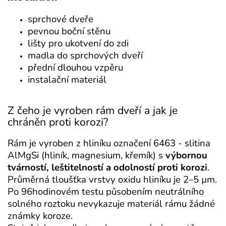
sprchové dveře
pevnou boční stěnu
lišty pro ukotvení do zdi
madla do sprchových dveří
přední dlouhou vzpěru
instalační materiál
Z čeho je vyroben rám dveří a jak je
chráněn proti korozi?
Rám je vyroben z hliníku označení 6463 - slitina
AlMgSi (hliník, magnesium, křemík) s
výbornou
tvárností, leštitelností a odolností proti korozi
.
Průměrná tloušťka vrstvy oxidu hliníku je 2–5 µm.
Po 96hodinovém testu působením neutrálního
solného roztoku nevykazuje materiál rámu žádné
známky koroze.