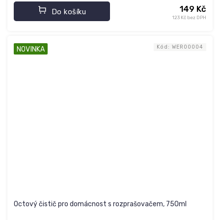
149 Kč
Do košíku
123 Kč bez DPH
Kód:
WER00004
NOVINKA
Octový čistič pro domácnost s rozprašovačem, 750ml