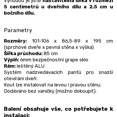
Výhodou je jistě
nastavitelná šířka v rozmezí
5 centimetrů u dveřního dílu a 2,5 cm u
bočního dílu.
Parametry
Rozměry:
101-106 x 86,5-89 x 195 cm
(sprchové dveře x pevná stěna x výška)
Šířka průchodu:
85 cm
Výplň:
6mm bezpečnostní grape sklo
Rám:
leštěný ALU
Systém nadzvedávacích pantů pro snazší
otevírání dveří.
Kout lze instalovat na levou i pravou stěnu.
Dodáváno bez vaničky (možno dokoupit).
Balení obsahuje vše, co potřebujete k
instalaci: