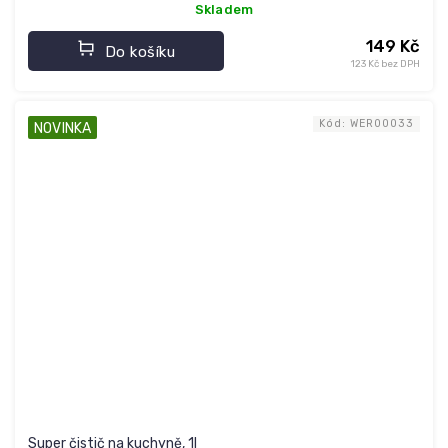
Skladem
149 Kč
Do košíku
123 Kč bez DPH
Kód:
WER00033
NOVINKA
Super čistič na kuchyně, 1l