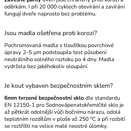
oděrkám. I při 20 000 cyklech otevírání a zavírání
fungují dveře naprosto bez problému.
Jsou madla ošetřena proti korozi?
Pochromovaná madla s tloušťkou povrchové
úpravy 2–5 µm podstoupila test působení
neutrálního solného roztoku po 4 dny. Madla
vydržela bez jakéhokoliv oloupání.
Je kout vybaven bezpečnostním sklem?
6mm tvrzené bezpečnostní sklo
dle standardu
EN 12150-1 pro Sodnovápenatokřemičité sklo je
až pětkrát odolnější vůči bočnímu nárazu, odolá
teplotním rozdílům v ploše až 250 °C a při rozbití
se roztříští na velice malé neostré úlomky.