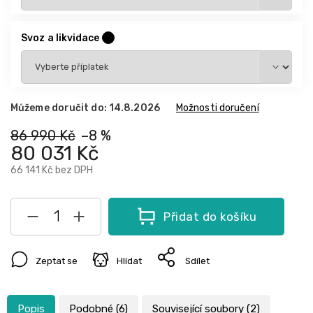
Svoz a likvidace
?
Můžeme doručit do:
14.8.2026
Možnosti doručení
86 990 Kč
–8 %
80 031 Kč
66 141 Kč
bez DPH
Přidat do košíku
Zeptat se
Hlídat
Sdílet
Popis
Podobné (6)
Související soubory (2)