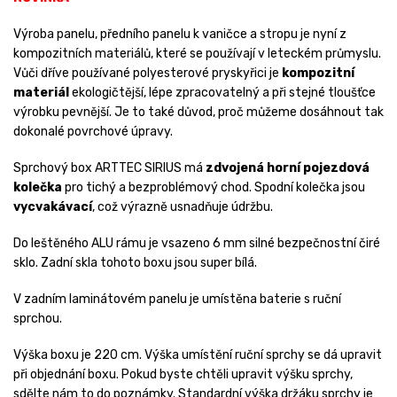
Výroba panelu, předního panelu k vaničce a stropu je nyní z
kompozitních materiálů, které se používají v leteckém průmyslu.
Vůči dříve používané polyesterové pryskyřici je
kompozitní
materiál
ekologičtější, lépe zpracovatelný a při stejné tloušťce
výrobku pevnější. Je to také důvod, proč můžeme dosáhnout tak
dokonalé povrchové úpravy.
Sprchový box ARTTEC SIRIUS má
zdvojená horní pojezdová
kolečka
pro tichý a bezproblémový chod. Spodní kolečka jsou
vycvakávací
, což výrazně usnadňuje údržbu.
Do leštěného ALU rámu je vsazeno 6 mm silné bezpečnostní čiré
sklo. Zadní skla tohoto boxu jsou super bílá.
V zadním laminátovém panelu je umístěna baterie s ruční
sprchou.
Výška boxu je 220 cm. Výška umístění ruční sprchy se dá upravit
při objednání boxu. Pokud byste chtěli upravit výšku sprchy,
sdělte nám to do poznámky. Standardní výška držáku sprchy je