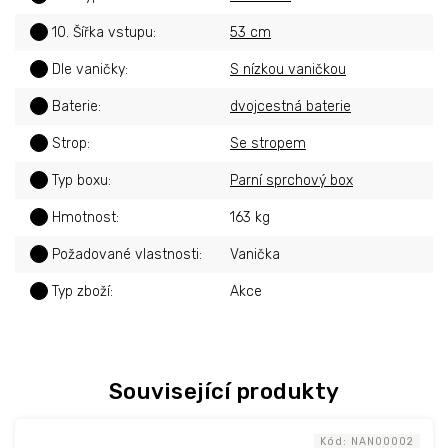
?
10. Šířka vstupu
:
53 cm
?
Dle vaničky
:
S nízkou vaničkou
?
Baterie
:
dvojcestná baterie
?
Strop
:
Se stropem
?
Typ boxu
:
Parní sprchový box
?
Hmotnost
:
163 kg
?
Požadované vlastnosti
:
Vanička
?
Typ zboží
:
Akce
Související produkty
Kód:
NAN00002