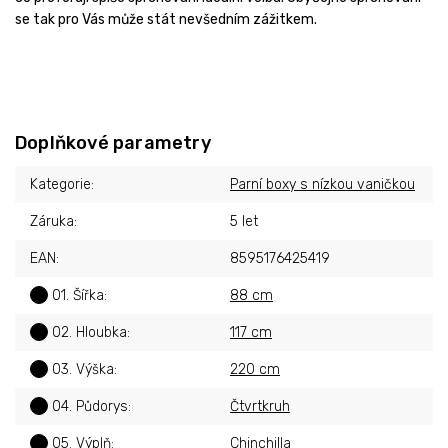
se tak pro Vás může stát nevšedním zážitkem.
Doplňkové parametry
Kategorie
:
Parní boxy s nízkou vaničkou
Záruka
:
5 let
EAN
:
8595176425419
?
01. Šířka
:
88 cm
?
02. Hloubka
:
117 cm
?
03. Výška
:
220 cm
?
04. Půdorys
:
Čtvrtkruh
?
05. Výplň
:
Chinchilla