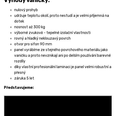
Výhody vaničky:
nulový prohyb
udržuje teplotu okolí, proto nestudí a je velmi příjemná na
dotek
nosnost až 300 kg
výborné zvukově - tepelné izolační vlastnosti
rovný a hladký neklouzavý povrch
otvor pro sifon 90 mm
panel vyrábíme ze stejného povrchového materiálu jako
vaničku a proto nevznikají ani po delším používání barevné
rozdíly
díky vlastní profesionální laminaci je panel velmi robustní a
přesný
záruka 5 let
Představujeme: