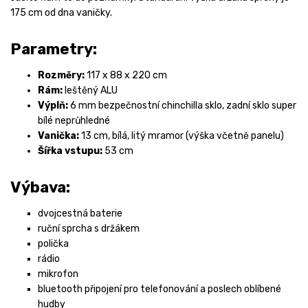
175 cm od dna vaničky.
Parametry:
Rozměry:
117 x 88 x 220 cm
Rám:
leštěný ALU
Výplň:
6 mm bezpečnostní chinchilla sklo, zadní sklo super
bílé neprůhledné
Vanička:
13 cm, bílá, litý mramor (výška včetně panelu)
Šířka vstupu:
53 cm
Výbava:
dvojcestná baterie
ruční sprcha s držákem
polička
rádio
mikrofon
bluetooth připojení pro telefonování a poslech oblíbené
hudby