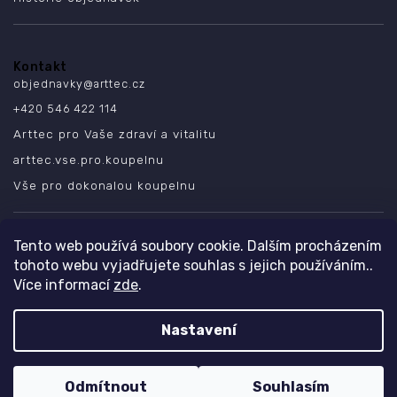
Kontakt
objednavky
@
arttec.cz
+420 546 422 114
Arttec pro Vaše zdraví a vitalitu
arttec.vse.pro.koupelnu
Vše pro dokonalou koupelnu
SLEDUJTE NÁS
Tento web používá soubory cookie. Dalším procházením
tohoto webu vyjadřujete souhlas s jejich používáním..
Více informací
zde
.
Nastavení
Copyright 2026
ARTTEC s.r.o.
. Všechna práva vyhrazena.
Design
Shoptak.cz
| Platforma
Shoptet
Odmítnout
Souhlasím