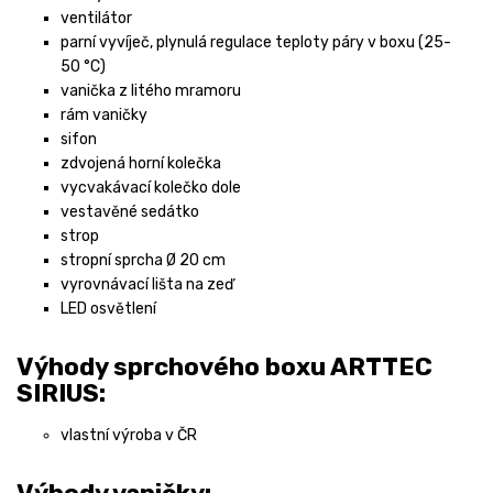
ventilátor
parní vyvíječ, plynulá regulace teploty páry v boxu (25-
50 °C)
vanička z litého mramoru
rám vaničky
sifon
zdvojená horní kolečka
vycvakávací kolečko dole
vestavěné sedátko
strop
stropní sprcha Ø 20 cm
vyrovnávací lišta na zeď
LED osvětlení
Výhody sprchového boxu ARTTEC
SIRIUS:
vlastní výroba v ČR