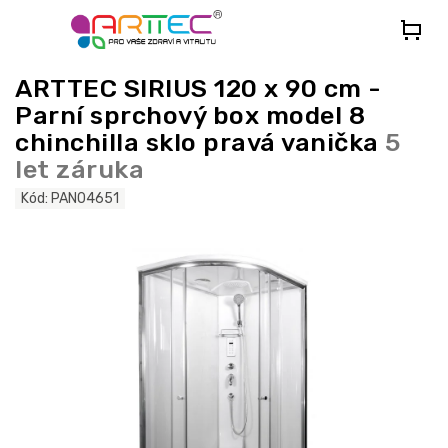
Přejít
na
obsah
ARTTEC SIRIUS 120 x 90 cm -
Parní sprchový box model 8
chinchilla sklo pravá vanička
5
let záruka
Kód:
PAN04651