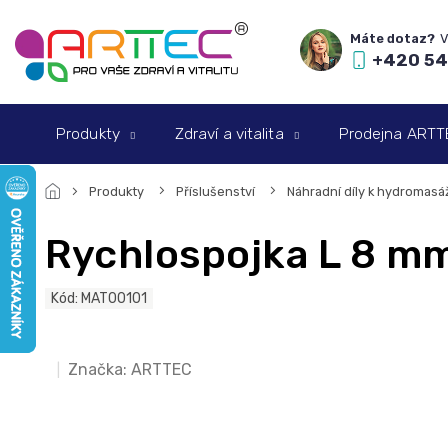
Přejít
na
obsah
+420 54
Produkty
Zdraví a vitalita
Prodejna ARTTEC
Produkty
Příslušenství
Náhradní díly k hydromas
Rychlospojka L 8 m
Kód:
MAT00101
Značka:
ARTTEC