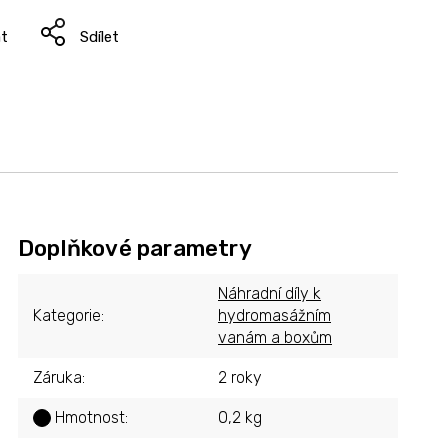
at
Sdílet
Doplňkové parametry
Náhradní díly k
Kategorie
:
hydromasážním
vanám a boxům
Záruka
:
2 roky
Hmotnost
:
0,2 kg
?