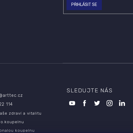
PŘIHLÁSIT SE
SLEDUJTE NÁS
@
arttec.cz
22 114
aše zdraví a vitalitu
ro.koupelnu
onalou koupelnu