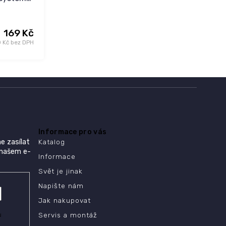
169 Kč
0 Kč bez DPH
Informace pro vás
e zasílat
Katalog
 našem e-
Informace
Svět je jinak
Napište nám
Jak nakupovat
ů
Servis a montáž