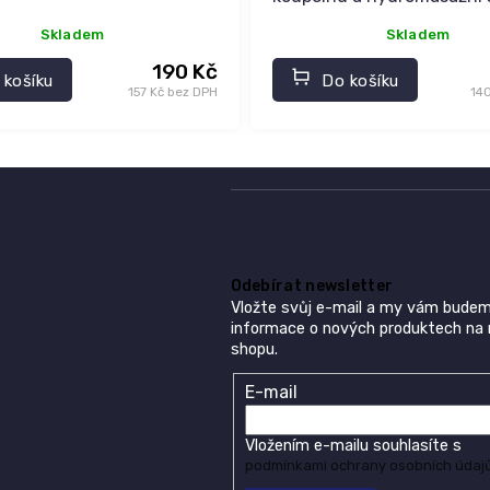
vany
Skladem
Skladem
190 Kč
 košíku
Do košíku
157 Kč bez DPH
14
Odebírat newsletter
Vložte svůj e-mail a my vám budem
informace o nových produktech na
shopu.
E-mail
Vložením e-mailu souhlasíte s
podmínkami ochrany osobních údaj