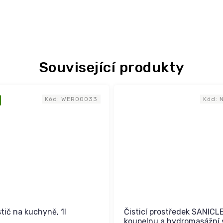
Související produkty
Kód:
WER00033
Kód:
tič na kuchyně, 1l
Čisticí prostředek SANICL
koupelnu a hydromasážní