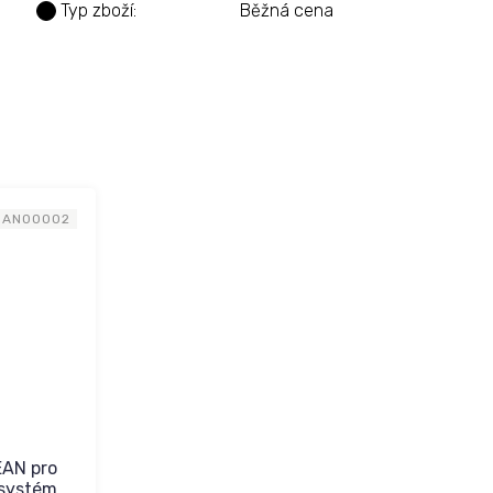
Typ zboží
:
Běžná cena
?
NAN00002
EAN pro
 systém