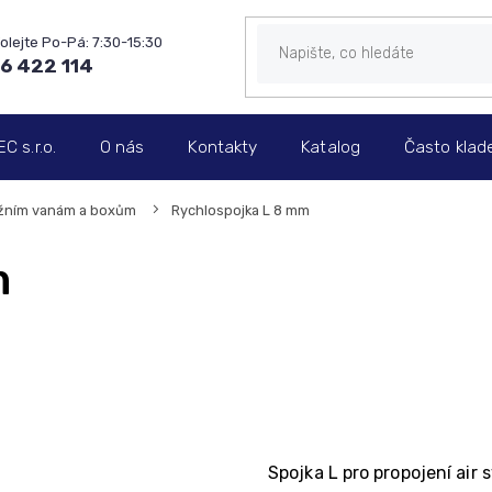
6 422 114
 s.r.o.
O nás
Kontakty
Katalog
Často klad
ážním vanám a boxům
Rychlospojka L 8 mm
m
Spojka L pro propojení ai