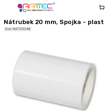
Přejít
na
obsah
Nátrubek 20 mm, Spojka - plast
Kód:
MAT00048