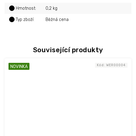
?
Hmotnost
:
0,2 kg
?
Typ zboží
:
Běžná cena
Související produkty
Kód:
WER00004
NOVINKA