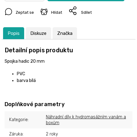
Zeptat se
Hlídat
Sdílet
Popis
Diskuze
Značka
Detailní popis produktu
Spojka hadic 20 mm
PVC
barva bílá
Doplňkové parametry
Náhradní díly k hydromasážním vanám a
Kategorie
:
boxům
Záruka
:
2 roky