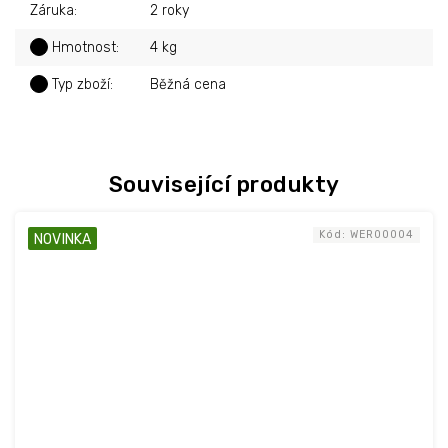
Záruka
:
2 roky
?
Hmotnost
:
4 kg
?
Typ zboží
:
Běžná cena
Související produkty
Kód:
WER00004
NOVINKA