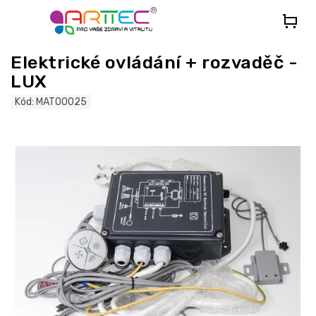
Přejít
na
obsah
Elektrické ovládání + rozvaděč -
LUX
Kód:
MAT00025