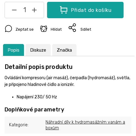
Přidat do košíku
Zeptat se
Hlídat
Sdílet
Popis
Diskuze
Značka
Detailní popis produktu
Ovládání kompresoru (air masáž), čerpadla (hydromasáž), světla,
je připojeno hladinové čidlo a ionizér.
Napájení 230/ 50 Hz
Doplňkové parametry
Náhradní díly k hydromasážním vanám a
Kategorie
:
boxům