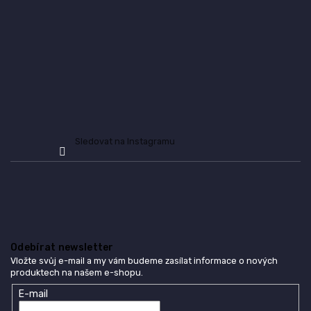
í
Sledovat na Instagramu
Odebírat newsletter
Vložte svůj e-mail a my vám budeme zasílat informace o nových
produktech na našem e-shopu.
E-mail