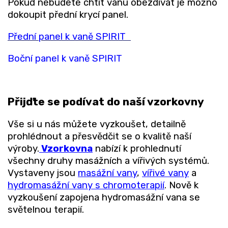
Pokud nebudete chtít vanu obezdívat je možno
dokoupit přední krycí panel.
Přední panel k vaně SPIRIT
Boční panel k vaně SPIRIT
Přijďte se podívat do naší vzorkovny
Vše si u nás můžete vyzkoušet, detailně
prohlédnout a přesvědčit se o kvalitě naší
výroby.
Vzorkovna
nabízí k prohlednutí
všechny druhy masážních a vířivých systémů.
Vystaveny jsou
masážní vany
,
vířivé vany
a
hydromasážní vany s chromoterapií
. Nově k
vyzkoušení zapojena hydromasážní vana se
světelnou terapií.