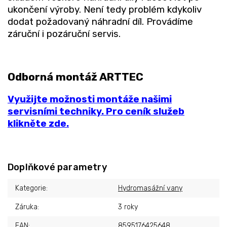
ukončení výroby. Není tedy problém kdykoliv
dodat požadovaný náhradní díl. Provádíme
záruční i pozáruční servis.
Odborná montáž ARTTEC
Využijte možnosti montáže našimi
servisními techniky. Pro ceník služeb
klikněte zde.
Doplňkové parametry
Kategorie
:
Hydromasážní vany
Záruka
:
3 roky
EAN
:
8595176425648