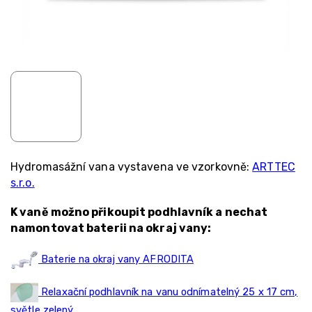
Hydromasážní vana vystavena ve vzorkovně:
ARTTEC
s.r.o.
K vaně možno přikoupit podhlavník a nechat
namontovat baterii na okraj vany:
Baterie na okraj vany AFRODITA
Relaxační podhlavník na vanu odnímatelný 25 x 17 cm,
světle zelený