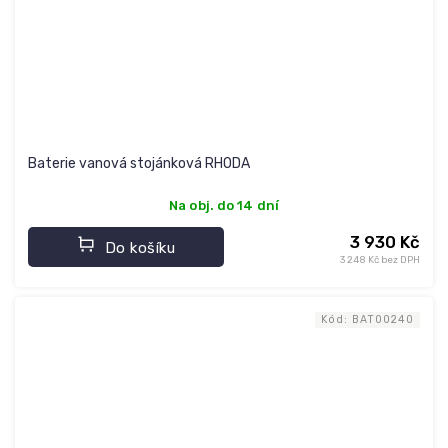
Baterie vanová stojánková RHODA
Na obj. do 14 dní
3 930 Kč
Do košíku
3 248 Kč bez DPH
Kód:
BAT00240