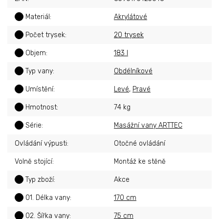
?
Materiál
:
Akrylátové
?
Počet trysek
:
20 trysek
?
Objem
:
183 l
?
Typ vany
:
Obdélníkové
?
Umístění
:
Levé
,
Pravé
?
Hmotnost
:
74 kg
?
Série
:
Masážní vany ARTTEC
Ovládání výpusti
:
Otočné ovládání
Volně stojící
:
Montáž ke stěně
?
Typ zboží
:
Akce
?
01. Délka vany
:
170 cm
?
02. Šířka vany
:
75 cm