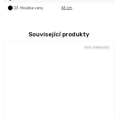
?
03. Hloubka vany
:
43 cm
Související produkty
Kód:
PAN04737