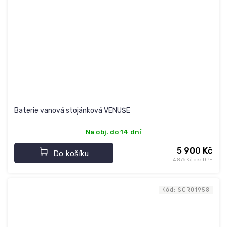
Baterie vanová stojánková VENUŠE
Na obj. do 14 dní
5 900 Kč
Do košíku
4 876 Kč bez DPH
Kód:
SOR01958