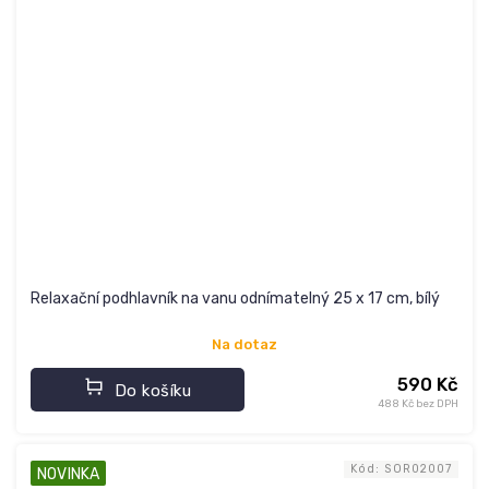
Relaxační podhlavník na vanu odnímatelný 25 x 17 cm, bílý
Na dotaz
590 Kč
Do košíku
488 Kč bez DPH
Kód:
SOR02007
NOVINKA