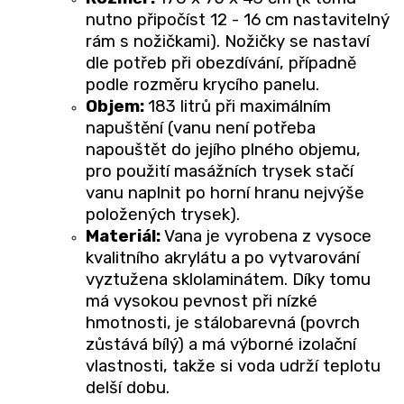
nutno připočíst 12 - 16 cm nastavitelný
rám s nožičkami). Nožičky se nastaví
dle potřeb při obezdívání, případně
podle rozměru krycího panelu.
Objem:
183 litrů při maximálním
napuštění (vanu není potřeba
napouštět do jejího plného objemu,
pro použití masážních trysek stačí
vanu naplnit po horní hranu nejvýše
položených trysek).
Materiál:
V
ana je vyrobena z vysoce
kvalitního akrylátu a po vytvarování
vyztužena sklolaminátem. Díky tomu
má vysokou pevnost při nízké
hmotnosti, je stálobarevná (povrch
zůstává bílý) a má výborné izolační
vlastnosti, takže si voda udrží teplotu
delší dobu.