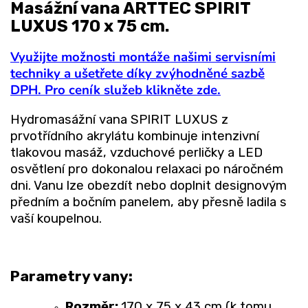
Masážní vana ARTTEC SPIRIT
LUXUS 170 x 75 cm.
Využijte možnosti montáže našimi servisními
techniky a ušetřete díky zvýhodněné sazbě
DPH. Pro ceník služeb klikněte zde.
Hydromasážní vana SPIRIT LUXUS z
prvotřídního akrylátu kombinuje intenzivní
tlakovou masáž, vzduchové perličky a LED
osvětlení pro dokonalou relaxaci po náročném
dni. Vanu lze obezdít nebo doplnit designovým
předním a bočním panelem, aby přesně ladila s
vaší koupelnou.
Parametry vany:
Rozměr:
170 x 75 x 43 cm (k tomu