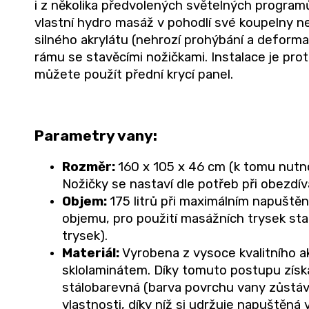
i z několika předvolených světelných programů,
vlastní hydro masáž v pohodlí své koupelny neb
silného akrylátu (nehrozí prohýbání a deform
rámu se stavěcími nožičkami. Instalace je pr
můžete použít přední krycí panel.
Parametry vany:
Rozměr:
160 x 105 x 46 cm (k tomu nutno
Nožičky se nastaví dle potřeb při obezdív
Objem:
175 litrů při maximálním napuštěn
objemu, pro použití masážních trysek sta
trysek).
Materiál:
Vyrobena z vysoce kvalitního ak
sklolaminátem. Díky tomuto postupu získá
stálobarevná (barva povrchu vany zůstává 
vlastnosti, díky níž si udržuje napuštěná 