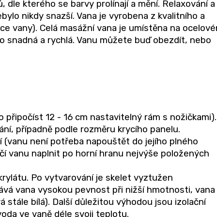
 dle kterého se barvy prolínají a mění. Relaxování a
ylo nikdy snazší. Vana je vyrobena z kvalitního a
ace vany). Celá masážní vana je umístěna na ocelov
oto snadná a rychlá. Vanu můžete buď obezdít, nebo
 připočíst 12 - 16 cm nastavitelný rám s nožičkami).
ání, případně podle rozměru krycího panelu.
í (vanu není potřeba napouštět do jejího plného
čí vanu naplnit po horní hranu nejvýše položených
rylátu. Po vytvarování je skelet vyztužen
vá vana vysokou pevnost při nižší hmotnosti, vana 
stále bílá). Další důležitou výhodou jsou izolační
voda ve vaně déle svoji teplotu.