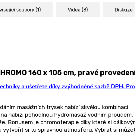
isející soubory (1)
Videa (3)
Diskuze
HROMO 160 x 105 cm, pravé provedení
techniky a ušetřete díky zvýhodněné sazbě DPH. Pro
áním masážních trysek nabízí skvělou kombinaci
vana nabízí pohodlnou hydromasáž vodním proudem,
áže. Bonusem je chromoterapie díky které si dálkov
 vytvořit si tu správnou atmosféru. Vybrat si může