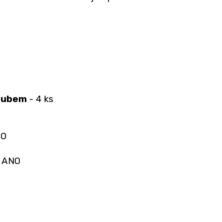
loubem
- 4 ks
NO
 ANO