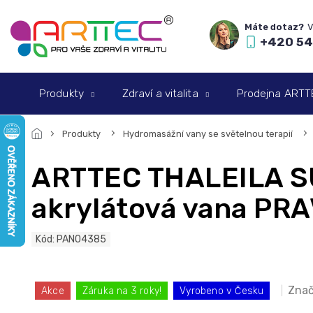
Přejít
na
obsah
+420 54
Produkty
Zdraví a vitalita
Prodejna ARTTEC
Produkty
Hydromasážní vany se světelnou terapií
ARTTEC THALEILA S
akrylátová vana PR
Kód:
PAN04385
Znač
Akce
Záruka na 3 roky!
Vyrobeno v Česku