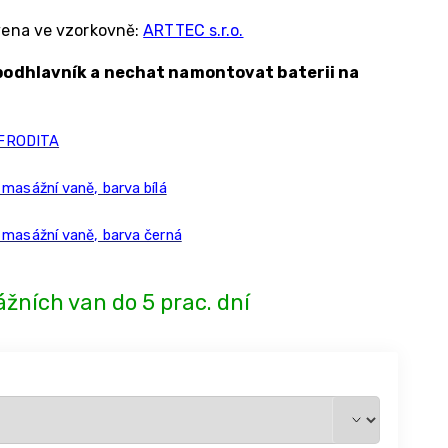
ena ve vzorkovně:
ARTTEC s.r.o.
podhlavník a nechat namontovat baterii na
AFRODITA
asážní vaně, barva bílá
masážní vaně, barva černá
žních van do 5 prac. dní