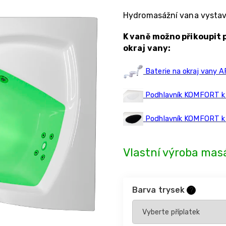
Hydromasážní vana vystav
K vaně možno přikoupit 
okraj vany:
Baterie na okraj vany 
Podhlavník KOMFORT k m
Podhlavník KOMFORT k 
Vlastní výroba masá
Barva trysek
?