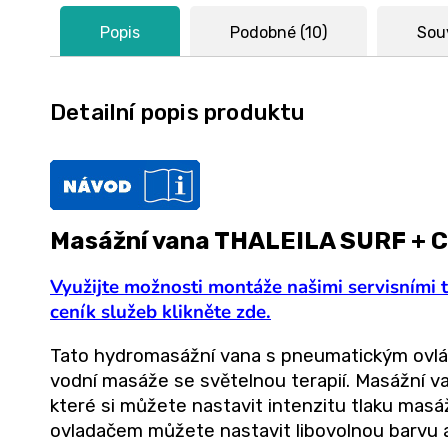
Popis
Podobné (10)
Souv
Detailní popis produktu
Masážní vana THALEILA SURF + C
Využijte možnosti montáže našimi servisními 
ceník služeb klikněte zde.
Tato hydromasážní vana s pneumatickým ovlád
vodní masáže se světelnou terapií. Masážní 
které si můžete nastavit intenzitu tlaku mas
ovladačem můžete nastavit libovolnou barvu a