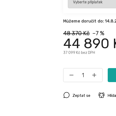
Můžeme doručit do:
14.8
48 370 Kč
–7 %
44 890 
37 099 Kč
bez DPH
Zeptat se
Hlíd