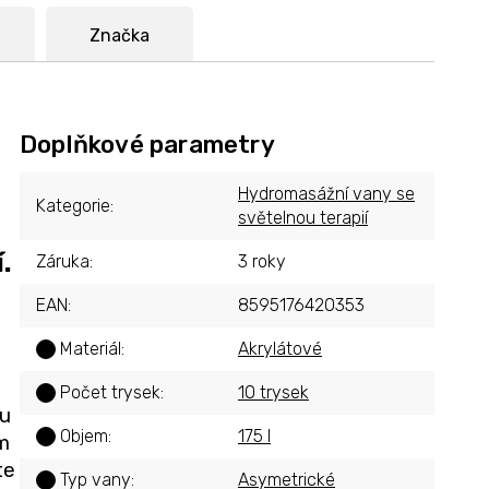
Značka
Doplňkové parametry
Hydromasážní vany se
Kategorie
:
světelnou terapií
.
Záruka
:
3 roky
EAN
:
8595176420353
Materiál
:
Akrylátové
?
Počet trysek
:
10 trysek
?
 u
Objem
:
175 l
?
ým
te
Typ vany
:
Asymetrické
?