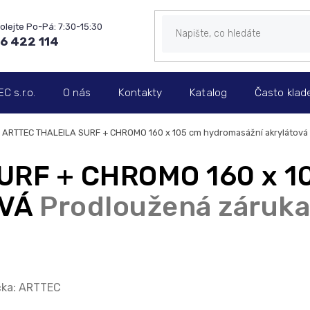
6 422 114
 s.r.o.
O nás
Kontakty
Katalog
Často klad
ARTTEC THALEILA SURF + CHROMO 160 x 105 cm hydromasážní akrylátov
URF + CHROMO 160 x 1
AVÁ
Prodloužená záruka
ka:
ARTTEC