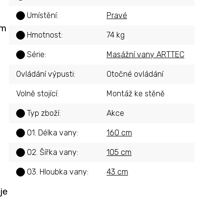
Umístění
:
Pravé
?
ém
Hmotnost
:
74 kg
?
Série
:
Masážní vany ARTTEC
?
Ovládání výpusti
:
Otočné ovládání
Volně stojící
:
Montáž ke stěně
Typ zboží
:
Akce
?
01. Délka vany
:
160 cm
?
02. Šířka vany
:
105 cm
?
03. Hloubka vany
:
43 cm
?
je