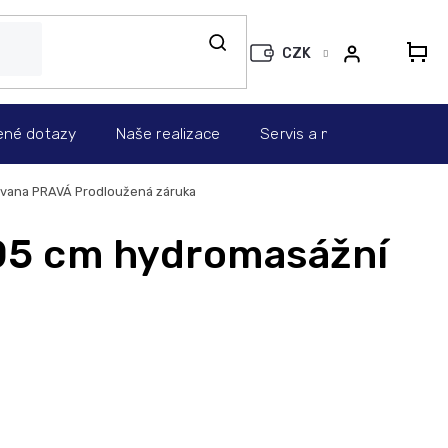
CZK
N
KO
ené dotazy
Naše realizace
Servis a montáž
Info
á vana PRAVÁ
Prodloužená záruka
05 cm hydromasážní