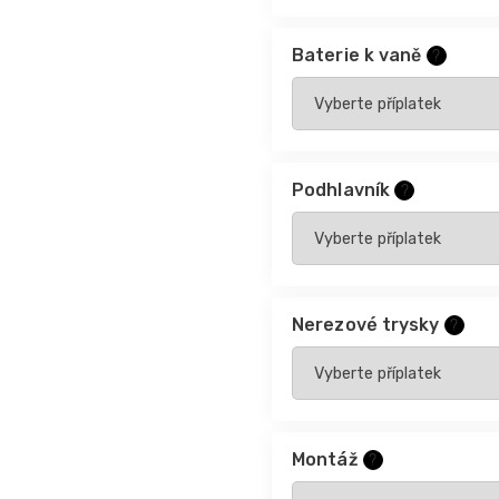
Baterie k vaně
?
Podhlavník
?
Nerezové trysky
?
Montáž
?