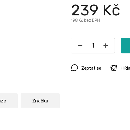
A
239 Kč
198 Kč bez DPH
R
M
A
Zeptat se
Hlíd
uze
Značka