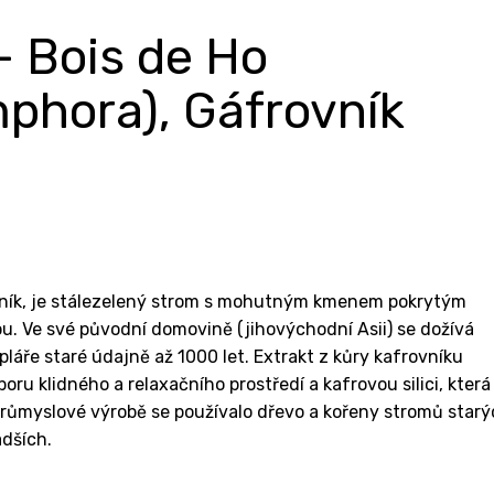
- Bois de Ho
hora), Gáfrovník
ovník, je stálezelený strom s mohutným kmenem pokrytým
ou. Ve své původní domovině (jihovýchodní Asii) se dožívá
áře staré údajně až 1000 let. Extrakt z kůry kafrovníku
poru klidného a relaxačního prostředí a kafrovou silici, která
průmyslové výrobě se používalo dřevo a kořeny stromů star
adších.