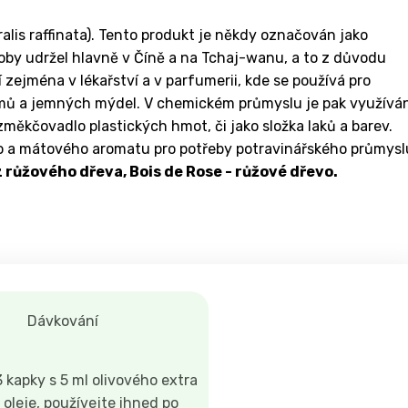
ralis raffinata). Tento produkt je někdy označován jako
roby udržel hlavně v Číně a na Tchaj-wanu, a to z důvodu
í zejména v lékařství a v parfumerii, kde se používá pro
émů a jemných mýdel. V chemickém průmyslu je pak využívá
změkčovadlo plastických hmot, či jako složka laků a barev.
ho a mátového aromatu pro potřeby potravinářského průmysl
z růžového dřeva, Bois de Rose - růžové dřevo.
Dávkování
 kapky s 5 ml olivového extra
oleje, používejte ihned po