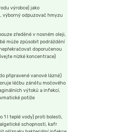
vodu výrobce) jako
, výborný odpuzovač hmyzu
 pouze zředěné v nosném oleji,
obě může způsobit podráždění
k nepřekračovat doporučenou
ívejte nízké koncentrace)
 do připravené vanové lázně)
oruje léčbu zánětu močového
ginálních výtoků a infekcí,
evmatické potíže
 1 l teplé vody) proti bolesti,
algetické schopnosti, kafr
t příznaky bakteriální infekce