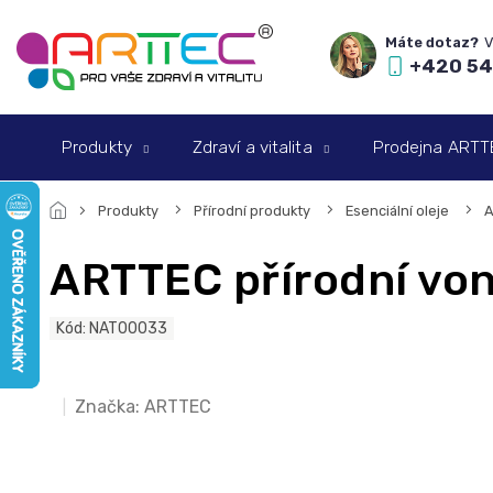
Přejít
na
obsah
+420 54
Produkty
Zdraví a vitalita
Prodejna ARTTEC
Produkty
Přírodní produkty
Esenciální oleje
A
ARTTEC přírodní vonn
Kód:
NAT00033
Značka:
ARTTEC