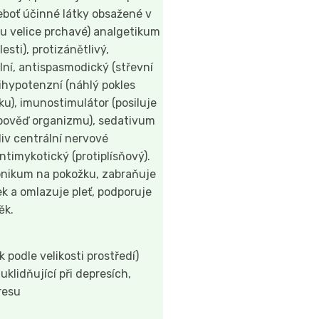
eboť účinné látky obsažené v
ou velice prchavé) analgetikum
esti), protizánětlivý,
lní, antispasmodický (střevní
tihypotenzní (náhlý pokles
ku), imunostimulátor (posiluje
pověď organizmu), sedativum
liv centrální nervové
ntimykotický (protiplísňový).
tonikum na pokožku, zabraňuje
ek a omlazuje pleť, podporuje
ěk.
k podle velikosti prostředí)
 uklidňující při depresích,
resu