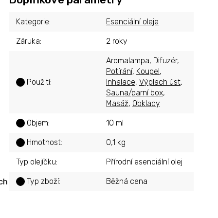
Kategorie
:
Esenciální oleje
Záruka
:
2 roky
Aromalampa
,
Difuzér
,
Potírání
,
Koupel
,
Použití
:
Inhalace
,
Výplach úst
,
?
Sauna/parní box
,
Masáž
,
Obklady
Objem
:
10 ml
?
Hmotnost
:
0,1 kg
?
Typ olejíčku
:
Přírodní esenciální olej
Typ zboží
:
Běžná cena
ých
?