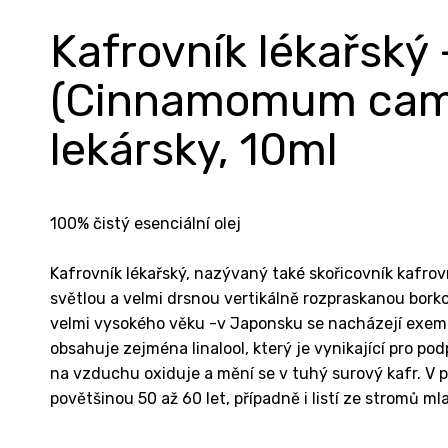
Kafrovník lékařský 
(Cinnamomum camp
lekársky, 10ml
100% čistý esenciální olej
Kafrovník lékařský, nazývaný také skořicovník kafr
světlou a velmi drsnou vertikálně rozpraskanou bork
velmi vysokého věku -v Japonsku se nacházejí exempl
obsahuje zejména linalool, který je vynikající pro pod
na vzduchu oxiduje a mění se v tuhý surový kafr. V 
povětšinou 50 až 60 let, případně i listí ze stromů ml