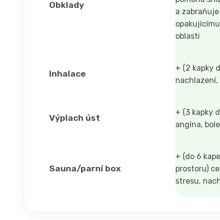
Obklady
a zabraňuje
opakujícímu 
oblasti
+ (2 kapky d
Inhalace
nachlazení,
+ (3 kapky d
Výplach úst
angína, bole
+ (do 6 kap
Sauna/parní box
prostoru) ce
stresu, nach