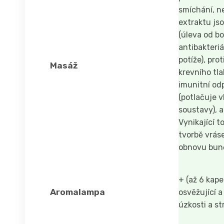
smíchání, n
extraktu js
(úleva od bol
antibakteriá
potíže), pro
Masáž
krevního tla
imunitní od
(potlačuje v
soustavy), a
Vynikající 
tvorbě vrás
obnovu bun
+ (až 6 kape
Aromalampa
osvěžující a
úzkosti a st