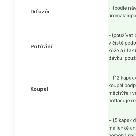
+ (podle ná
Difuzér
aromalampa
- (používat
v čisté pod
Potírání
kůže a i ta
dávku, použ
+ (12 kapek
koupel podp
Koupel
měchýře i va
potlačuje r
+ (5 kapek do
má lehké an
pomohá sníži