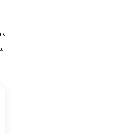
n k
u.