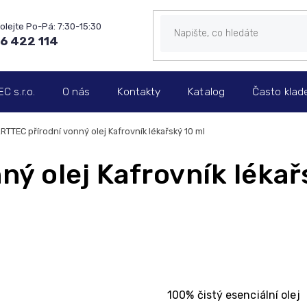
6 422 114
 s.r.o.
O nás
Kontakty
Katalog
Často klad
RTTEC přírodní vonný olej Kafrovník lékařský 10 ml
ý olej Kafrovník lékař
100% čistý esenciální olej