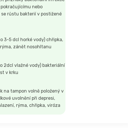
 pokračujícímu nebo
se růstu bakterií v postižené
o 3-5 dcl horké vody) chřipka,
 rýma, zánět nosohltanu
o 2dcl vlažné vody) bakteriální
st v krku
ek na tampon volně položený v
lkové uvolnění při depresi,
lazení, rýma, chřipka, viróza