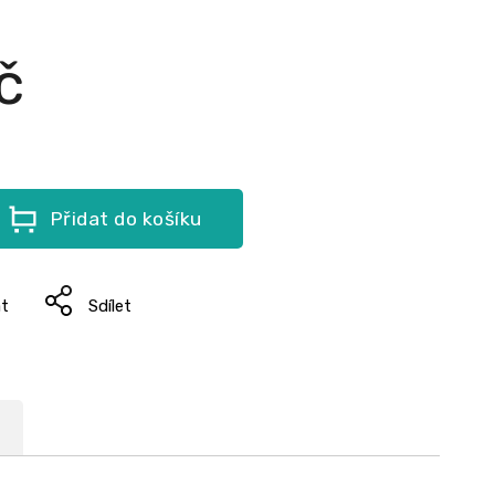
č
Přidat do košíku
at
Sdílet