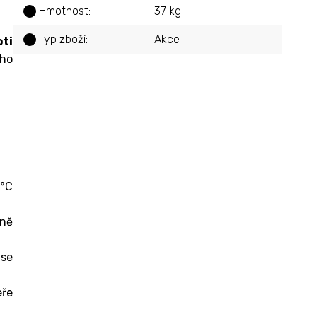
Hmotnost
:
37 kg
?
Typ zboží
:
Akce
?
oti
ého
0°C
tně
 se
eře