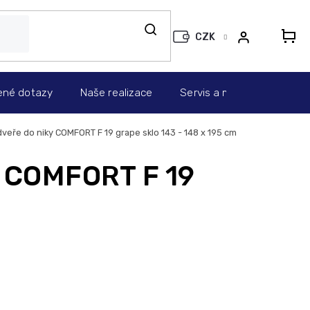
CZK
N
KO
ené dotazy
Naše realizace
Servis a montáž
Info
veře do niky COMFORT F 19 grape sklo 143 - 148 x 195 cm
y COMFORT F 19