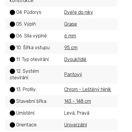
konstrukce
:
04. Půdorys
:
Dveře do niky
?
05. Výplň
:
Grape
?
06. Síla výplně
:
6 mm
?
10. Šířka vstupu
:
95 cm
?
11. Typ otevírání
:
Dvoukřídlé
?
12. Systém
?
Pantový
otevírání
:
13. Profily
:
Chrom - Leštěný hliník
?
Stavební šířka
:
143 - 148 cm
?
Umístění
:
Levá, Pravá
?
Orientace
:
Univerzální
?