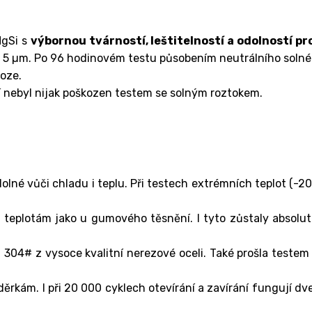
MgSi s
výbornou tvárností, leštitelností a odolností pr
2 – 5 µm. Po 96 hodinovém testu působením neutrálního soln
oze.
í nebyl nijak poškozen testem se solným roztokem.
olné vůči chladu i teplu. Při testech extrémních teplot (-2
 teplotám jako u gumového těsnění. I tyto zůstaly absolu
04# z vysoce kvalitní nerezové oceli. Také prošla testem
děrkám. I při 20 000 cyklech otevírání a zavírání fungují dv