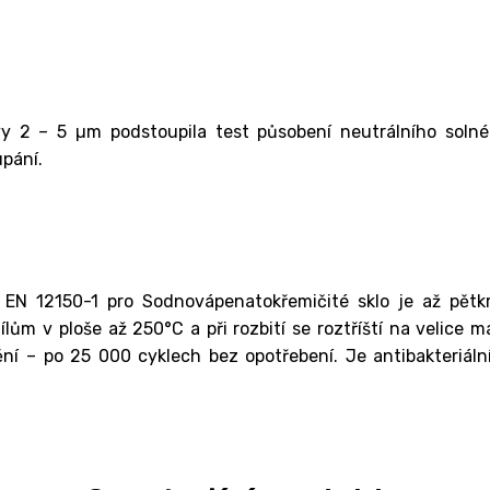
y 2 – 5 µm podstoupila test působení neutrálního soln
upání.
EN 12150-1 pro Sodnovápenatokřemičité sklo je až pětk
ům v ploše až 250°C a při rozbití se roztříští na velice m
ění – po 25 000 cyklech bez opotřebení. Je antibakteriáln