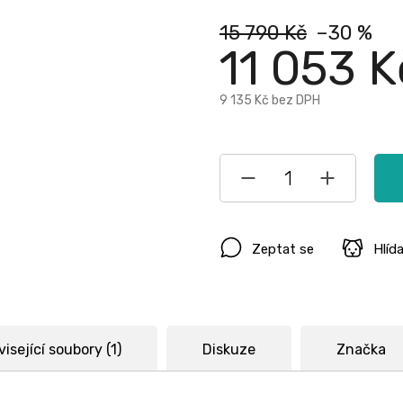
15 790 Kč
–30 %
11 053 K
9 135 Kč
bez DPH
Zeptat se
Hlíd
isející soubory (1)
Diskuze
Značka