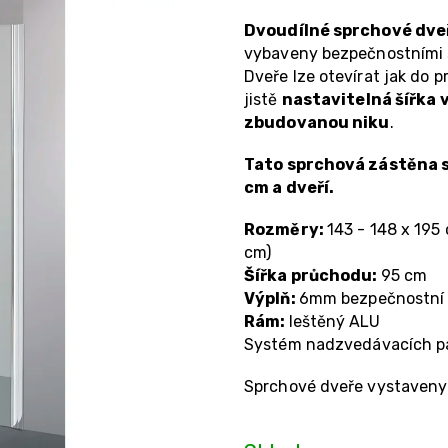
Dvoudílné sprchové dve
vybaveny bezpečnostními s
Dveře lze otevírat jak do 
jistě
nastavitelná šířka 
zbudovanou niku
.
Tato sprchová zástěna se
cm a dveří.
Rozměry:
143 - 148 x 195
cm)
Šířka průchodu:
95 cm
Výplň:
6mm bezpečnostní 
Rám:
leštěný ALU
Systém nadzvedávacích pan
Sprchové dveře vystaveny