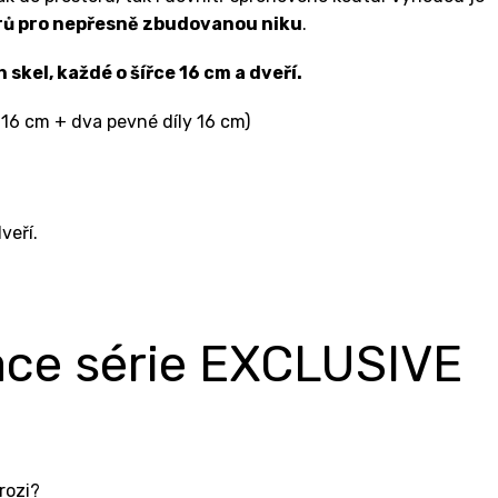
trů pro nepřesně zbudovanou niku
.
kel, každé o šířce 16 cm a dveří.
116 cm + dva pevné díly 16 cm)
veří.
ace série EXCLUSIVE
rozi?