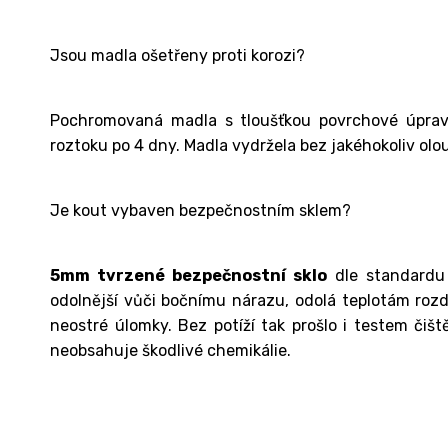
Jsou madla ošetřeny proti korozi?
Pochromovaná madla s tloušťkou povrchové úprav
roztoku po 4 dny. Madla vydržela bez jakéhokoliv olo
Je kout vybaven bezpečnostním sklem?
5mm tvrzené bezpečnostní sklo
dle standardu 
odolnější vůči bočnímu nárazu, odolá teplotám rozdíl
neostré úlomky. Bez potíží tak prošlo i testem čišt
neobsahuje škodlivé chemikálie.