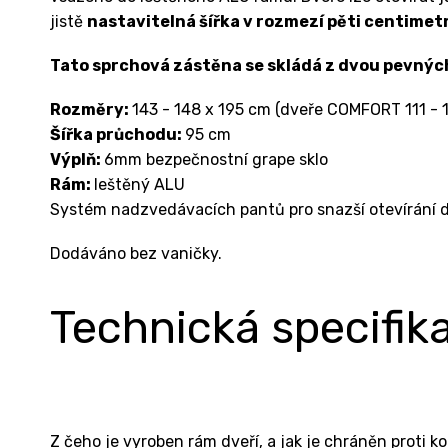
jistě
nastavitelná šířka v rozmezí pěti centime
Tato sprchová zástěna se skládá z dvou pevných s
Rozměry:
143 - 148 x 195 cm (dveře COMFORT 111 - 
Šířka průchodu:
95 cm
Výplň:
6mm bezpečnostní grape sklo
Rám:
leštěný ALU
Systém nadzvedávacích pantů pro snazší otevírání d
Dodáváno bez vaničky.
Technická specifik
Z čeho je vyroben rám dveří, a jak je chráněn proti ko