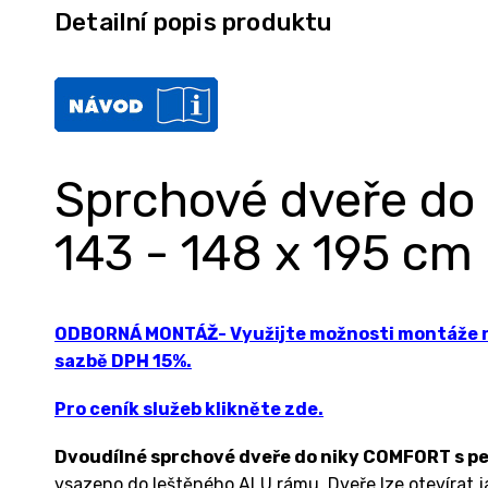
Detailní popis produktu
Sprchové dveře do
143 - 148 x 195 cm
ODBORNÁ MONTÁŽ- Využijte možnosti montáže na
sazbě DPH 15%.
Pro ceník služeb klikněte zde.
Dvoudílné sprchové dveře do niky COMFORT s 
vsazeno do leštěného ALU rámu. Dveře lze otevírat ja