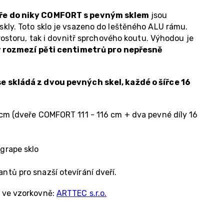
ře do niky COMFORT s pevným sklem
jsou
kly. Toto sklo je vsazeno do leštěného ALU rámu.
prostoru, tak i dovnitř sprchového koutu. Výhodou je
v rozmezí pěti centimetrů pro nepřesně
 skládá z dvou pevných skel, každé o šířce 16
 cm (dveře COMFORT 111 - 116 cm + dva pevné díly 16
grape sklo
tů pro snazší otevírání dveří.
 ve vzorkovně:
ARTTEC s.r.o.