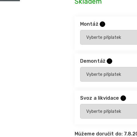
Skladem
Montáž
?
Demontáž
?
Svoz a likvidace
?
Můžeme doručit do:
7.8.