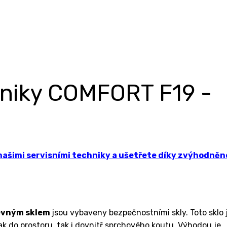
 niky COMFORT F19 -
šimi servisními techniky a ušetřete díky zvýhodněn
pevným sklem
jsou vybaveny bezpečnostními skly. Toto sklo 
k do prostoru, tak i dovnitř sprchového koutu. Výhodou je