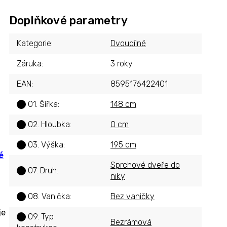
Doplňkové parametry
Kategorie
:
Dvoudílné
Záruka
:
3 roky
EAN
:
8595176422401
01. Šířka
:
148 cm
?
02. Hloubka
:
0 cm
?
03. Výška
:
195 cm
?
é
Sprchové dveře do
07. Druh
:
?
niky
08. Vanička
:
Bez vaničky
?
je
09. Typ
?
Bezrámová