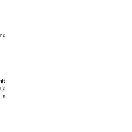
ého
rát
alé
í a