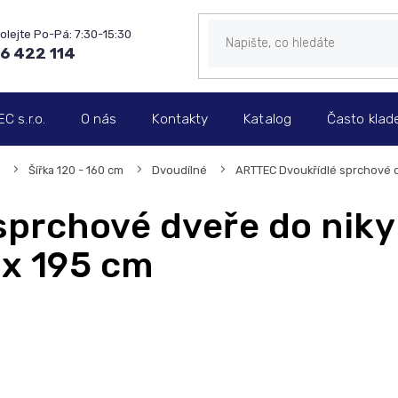
6 422 114
 s.r.o.
O nás
Kontakty
Katalog
Často klad
Šířka 120 - 160 cm
Dvoudílné
ARTTEC Dvoukřídlé sprchové d
sprchové dveře do nik
 x 195 cm