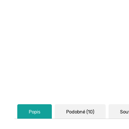
Popis
Podobné (10)
Souv