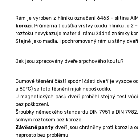
Rám je vyroben z hliníku označení 6463 - slitina Al
korozi
. Průměrná tloušťka vrstvy oxidu hliníku je 
roztoku nevykazuje materiál rámu žádné známky kor
Stejně jako madla, i pochromovaný rám u stěny dveř
Jak jsou zpracovány dveře srpchového koutu?
Gumové těsnění částí spodní části dveří je vysoce od
a 80°C) se toto těsnění nijak nepoškodilo.
U magnetických pásů dveří proběhl stejný test vůči
bez poškození.
Šroubky německého standardu DIN 7951 a DIN 7982, 3
solným roztokem bez koroze.
Závěsné panty
dveří jsou chráněny proti korozi a o
naprosto bez problému.