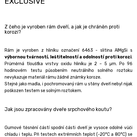
EXCLUSIVE
Z čeho je vyroben rám dveří, a jak je chráněn proti
korozi?
Rám je vyroben z hliníku označení 6463 - slitina AlMgSi s
výbornou tvárností, leštitelností a odolností proti korozi
.
Průměrná tloušťka vrstvy oxidu hliníku je 2 – 5 µm. Po 96
hodinovém testu působením neutrálního solného roztoku
nevykazuje materiál rámu žádné známky koroze.
Stejně jako madla, i pochromovaný rám u stěny dveří nebyl nijak
poškozen testem se solným roztokem.
Jak jsou zpracovány dveře srpchového koutu?
Gumové těsnění částí spodní části dveří je vysoce odolné vůči
chladu i teplu. Při testech extrémních teplot (-20°C a 80°C) se