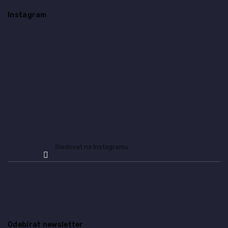
á
Instagram
p
a
t
í
Sledovat na Instagramu
Odebírat newsletter