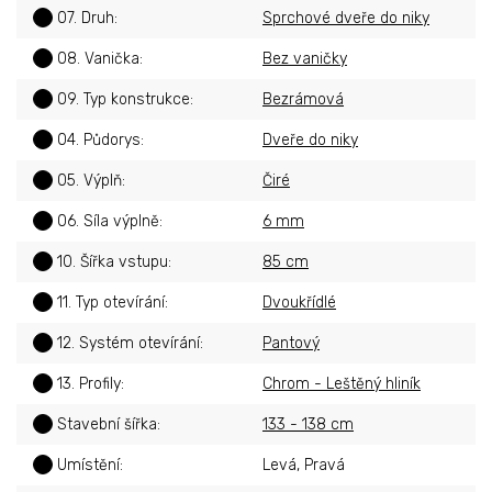
?
07. Druh
:
Sprchové dveře do niky
?
08. Vanička
:
Bez vaničky
?
09. Typ konstrukce
:
Bezrámová
?
04. Půdorys
:
Dveře do niky
?
05. Výplň
:
Čiré
?
06. Síla výplně
:
6 mm
?
10. Šířka vstupu
:
85 cm
?
11. Typ otevírání
:
Dvoukřídlé
?
12. Systém otevírání
:
Pantový
?
13. Profily
:
Chrom - Leštěný hliník
?
Stavební šířka
:
133 - 138 cm
?
Umístění
:
Levá, Pravá