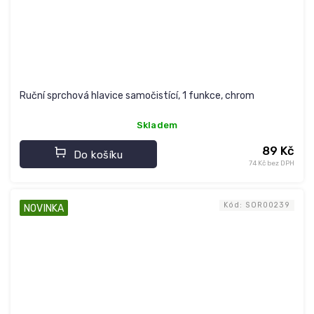
Ruční sprchová hlavice samočistící, 1 funkce, chrom
Skladem
89 Kč
Do košíku
74 Kč bez DPH
Kód:
SOR00239
NOVINKA