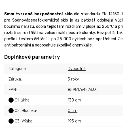
5mm tvrzené bezpečnostní sklo
dle standardu EN 12150-1
pro Sodnovápenatokřemičité sklo je až pětkrát odolnější vůči
bočnímu nárazu, odolá teplotám rozdílům v ploše až 250°C a při
rozbití se roztříští na velice malé neostré úlomky. Bez potíží tak
prošlo i testem čištění – po 25 000 cyklech bez opotřebení. Je
antibakteriální a neobsahuje škodlivé chemikálie.
Doplňkové parametry
Kategorie
:
Dvoudílné
Záruka
:
3 roky
EAN
:
8595176422333
?
01. Šířka
:
138 cm
?
02. Hloubka
:
0 cm
?
03. Výška
:
195 cm