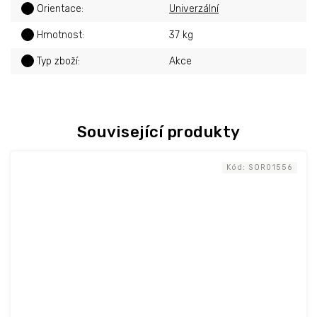
?
Orientace
:
Univerzální
?
Hmotnost
:
37 kg
?
Typ zboží
:
Akce
Související produkty
Kód:
SOR01556