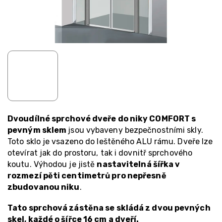
Dvoudílné sprchové dveře do niky COMFORT s
pevným sklem
jsou vybaveny bezpečnostními skly.
Toto sklo je vsazeno do leštěného ALU rámu. Dveře lze
otevírat jak do prostoru, tak i dovnitř sprchového
koutu. Výhodou je jistě
nastavitelná šířka v
rozmezí pěti centimetrů pro nepřesně
zbudovanou niku
.
Tato sprchová zástěna se skládá z dvou pevných
skel, každé o šířce 16 cm a dveří.