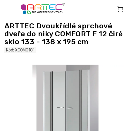
Přejít
na
obsah
ARTTEC Dvoukřídlé sprchové
dveře do niky COMFORT F 12 čiré
sklo 133 - 138 x 195 cm
Kód:
XCOM0181