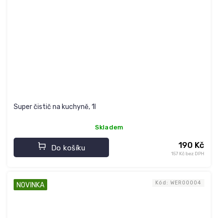
Super čistič na kuchyně, 1l
Skladem
190 Kč
Do košíku
157 Kč bez DPH
Kód:
WER00004
NOVINKA