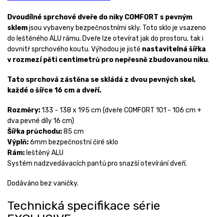
Dvoudílné sprchové dveře do niky COMFORT s pevným
sklem
jsou vybaveny bezpečnostními skly. Toto sklo je vsazeno
do leštěného ALU rámu. Dveře lze otevírat jak do prostoru, tak i
dovnitř sprchového koutu. Výhodou je jistě
nastavitelná šířka
v rozmezí pěti centimetrů pro nepřesně zbudovanou niku
.
Tato sprchová zástěna se skládá z dvou pevných skel,
každé o šířce 16 cm a dveří.
Rozměry:
133 - 138 x 195 cm (dveře COMFORT 101 - 106 cm +
dva pevné díly 16 cm)
Šířka průchodu:
85 cm
Výplň:
6mm bezpečnostní čiré sklo
Rám:
leštěný ALU
Systém nadzvedávacích pantů pro snazší otevírání dveří.
Dodáváno bez vaničky.
Technická specifikace série