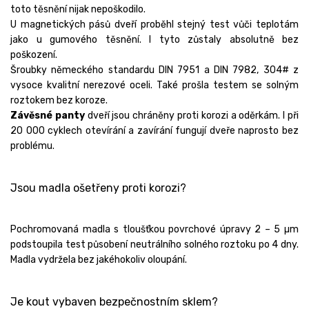
toto těsnění nijak nepoškodilo.
U magnetických pásů dveří proběhl stejný test vůči teplotám
jako u gumového těsnění. I tyto zůstaly absolutně bez
poškození.
Šroubky německého standardu DIN 7951 a DIN 7982, 304# z
vysoce kvalitní nerezové oceli. Také prošla testem se solným
roztokem bez koroze.
Závěsné panty
dveří jsou chráněny proti korozi a oděrkám. I při
20 000 cyklech otevírání a zavírání fungují dveře naprosto bez
problému.
Jsou madla ošetřeny proti korozi?
Pochromovaná madla s tloušťkou povrchové úpravy 2 – 5 µm
podstoupila test působení neutrálního solného roztoku po 4 dny.
Madla vydržela bez jakéhokoliv oloupání.
Je kout vybaven bezpečnostním sklem?