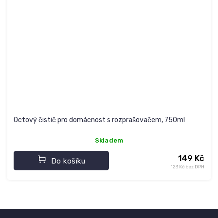
Octový čistič pro domácnost s rozprašovačem, 750ml
Skladem
149 Kč
Do košíku
123 Kč bez DPH
Z