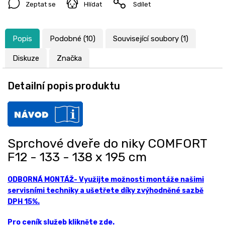
Zeptat se
Hlídat
Sdílet
Popis
Podobné (10)
Související soubory (1)
Diskuze
Značka
Detailní popis produktu
Sprchové dveře do niky COMFORT
F12 - 133 - 138 x 195 cm
ODBORNÁ MONTÁŽ- Využijte možnosti montáže našimi
servisními techniky a ušetřete díky zvýhodněné sazbě
DPH 15%.
Pro ceník služeb klikněte zde.