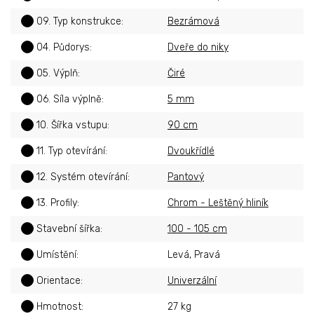
?
09. Typ konstrukce
:
Bezrámová
?
04. Půdorys
:
Dveře do niky
?
05. Výplň
:
Čiré
?
06. Síla výplně
:
5 mm
?
10. Šířka vstupu
:
90 cm
?
11. Typ otevírání
:
Dvoukřídlé
?
12. Systém otevírání
:
Pantový
?
13. Profily
:
Chrom - Leštěný hliník
?
Stavební šířka
:
100 - 105 cm
?
Umístění
:
Levá, Pravá
?
Orientace
:
Univerzální
?
Hmotnost
:
27 kg