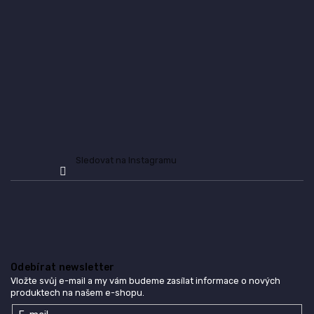
t
í
Sledovat na Instagramu
Odebírat newsletter
Vložte svůj e-mail a my vám budeme zasílat informace o nových
produktech na našem e-shopu.