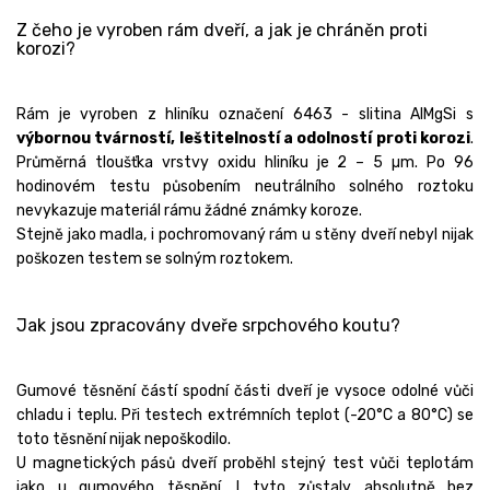
Z čeho je vyroben rám dveří, a jak je chráněn proti
korozi?
Rám je vyroben z hliníku označení 6463 - slitina AlMgSi s
výbornou tvárností, leštitelností a odolností proti korozi
.
Průměrná tloušťka vrstvy oxidu hliníku je 2 – 5 µm. Po 96
hodinovém testu působením neutrálního solného roztoku
nevykazuje materiál rámu žádné známky koroze.
Stejně jako madla, i pochromovaný rám u stěny dveří nebyl nijak
poškozen testem se solným roztokem.
Jak jsou zpracovány dveře srpchového koutu?
Gumové těsnění částí spodní části dveří je vysoce odolné vůči
chladu i teplu. Při testech extrémních teplot (-20°C a 80°C) se
toto těsnění nijak nepoškodilo.
U magnetických pásů dveří proběhl stejný test vůči teplotám
jako u gumového těsnění. I tyto zůstaly absolutně bez