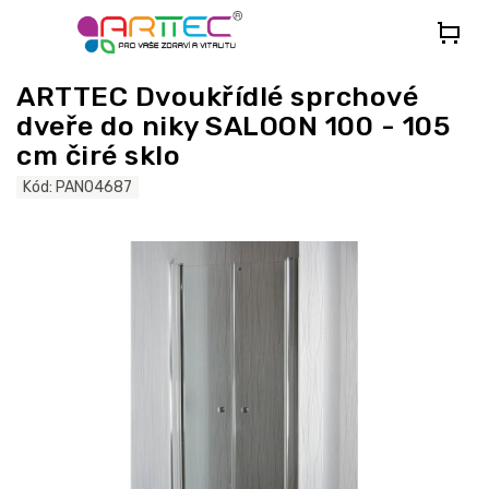
Přejít
na
obsah
ARTTEC Dvoukřídlé sprchové
dveře do niky SALOON 100 - 105
cm čiré sklo
Kód:
PAN04687