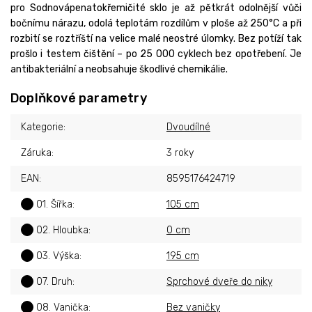
pro Sodnovápenatokřemičité sklo je až pětkrát odolnější vůči
bočnímu nárazu, odolá teplotám rozdílům v ploše až 250°C a při
rozbití se roztříští na velice malé neostré úlomky. Bez potíží tak
prošlo i testem čištění – po 25 000 cyklech bez opotřebení. Je
antibakteriální a neobsahuje škodlivé chemikálie.
Doplňkové parametry
Kategorie
:
Dvoudílné
Záruka
:
3 roky
EAN
:
8595176424719
?
01. Šířka
:
105 cm
?
02. Hloubka
:
0 cm
?
03. Výška
:
195 cm
?
07. Druh
:
Sprchové dveře do niky
?
08. Vanička
:
Bez vaničky