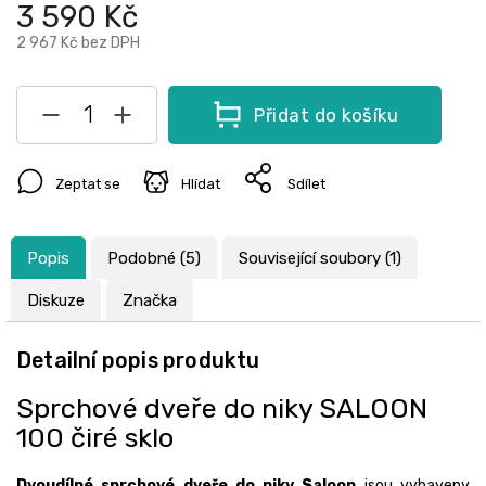
3 590 Kč
2 967 Kč
bez DPH
Přidat do košíku
Zeptat se
Hlídat
Sdílet
Popis
Podobné (5)
Související soubory (1)
Diskuze
Značka
Detailní popis produktu
Sprchové dveře do niky SALOON
100 čiré sklo
Dvoudílné sprchové dveře do niky Saloon
jsou vybaveny