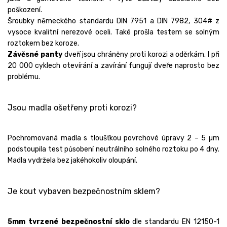
poškození.
Šroubky německého standardu DIN 7951 a DIN 7982, 304# z
vysoce kvalitní nerezové oceli. Také prošla testem se solným
roztokem bez koroze.
Závěsné panty
dveří jsou chráněny proti korozi a oděrkám. I při
20 000 cyklech otevírání a zavírání fungují dveře naprosto bez
problému.
Jsou madla ošetřeny proti korozi?
Pochromovaná madla s tloušťkou povrchové úpravy 2 – 5 µm
podstoupila test působení neutrálního solného roztoku po 4 dny.
Madla vydržela bez jakéhokoliv oloupání.
Je kout vybaven bezpečnostním sklem?
5mm tvrzené bezpečnostní sklo
dle standardu EN 12150-1