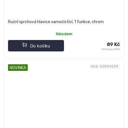
Ruční sprchová hlavice samočistící, 1 funkce, chrom
Skladem
89 Kč
Do košíku
74 Kč bez DPH
Kód:
SOR00239
NOVINKA