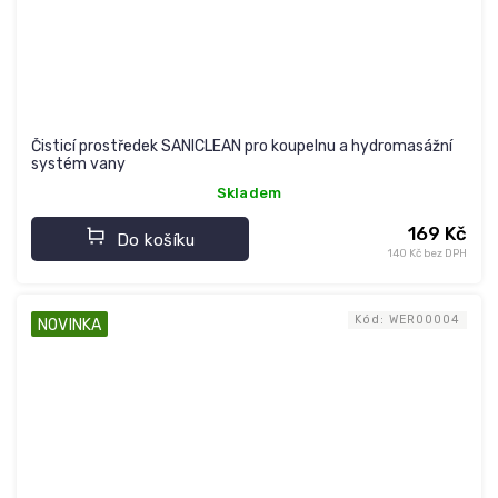
Čisticí prostředek SANICLEAN pro koupelnu a hydromasážní
systém vany
Skladem
169 Kč
Do košíku
140 Kč bez DPH
Kód:
WER00004
NOVINKA